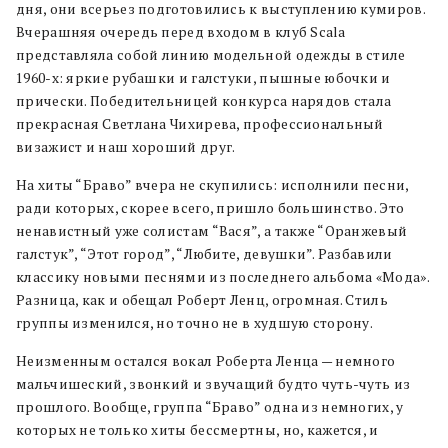
дня, они всерьез подготовились к выступлению кумиров.
Вчерашняя очередь перед входом в клуб Scala
представляла собой линию модельной одежды в стиле
1960-х: яркие рубашки и галстуки, пышные юбочки и
прически. Победительницей конкурса нарядов стала
прекрасная Светлана Чихирева, профессиональный
визажист и наш хороший друг.
На хиты “Браво” вчера не скупились: исполнили песни,
ради которых, скорее всего, пришло большинство. Это
ненавистный уже солистам “Вася”, а также “Оранжевый
галстук”, “Этот город”, “Любите, девушки”. Разбавили
классику новыми песнями из последнего альбома «Мода».
Разница, как и обещал Роберт Ленц, огромная. Стиль
группы изменился, но точно не в худшую сторону.
Неизменным остался вокал Роберта Ленца — немного
мальчишеский, звонкий и звучащий будто чуть-чуть из
прошлого. Вообще, группа “Браво” одна из немногих, у
которых не только хиты бессмертны, но, кажется, и