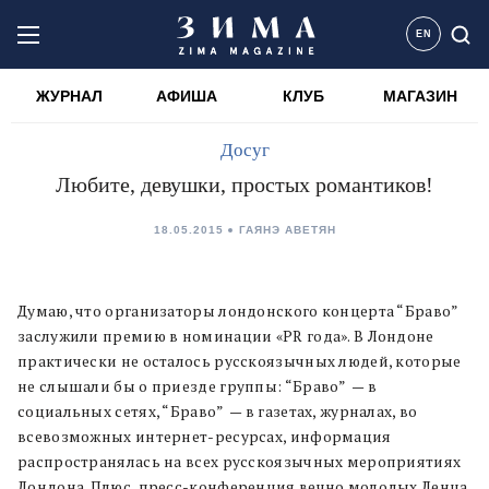
EN
ЖУРНАЛ
АФИША
КЛУБ
МАГАЗИН
Досуг
Любите, девушки, простых романтиков!
18.05.2015
ГАЯНЭ АВЕТЯН
Думаю, что организаторы лондонского концерта “Браво”
заслужили премию в номинации «PR года». В Лондоне
практически не осталось русскоязычных людей, которые
не слышали бы о приезде группы: “Браво” — в
социальных сетях, “Браво” — в газетах, журналах, во
всевозможных интернет-ресурсах, информация
распространялась на всех русскоязычных мероприятиях
Лондона. Плюс, пресс-конференция вечно молодых Ленца