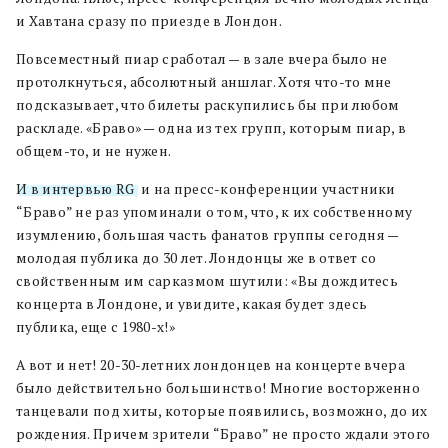
и Хавтана сразу по приезде в Лондон.
Повсеместный пиар сработал — в зале вчера было не
протолкнуться, абсолютный аншлаг. Хотя что-то мне
подсказывает, что билеты раскупились бы при любом
раскладе. «Браво» — одна из тех групп, которым пиар, в
общем-то, и не нужен.
И в интервью RG
, и на пресс-конференции участники
“Браво” не раз упоминали о том, что, к их собственному
изумлению, большая часть фанатов группы сегодня —
молодая публика до 30 лет. Лондонцы же в ответ со
свойственным им сарказмом шутили: «Вы дождитесь
концерта в Лондоне, и увидите, какая будет здесь
публика, еще с 1980-х!»
А вот и нет! 20-30-летних лондонцев на концерте вчера
было действительно большинство! Многие восторженно
танцевали под хиты, которые появились, возможно, до их
рождения. Причем зрители “Браво” не просто ждали этого