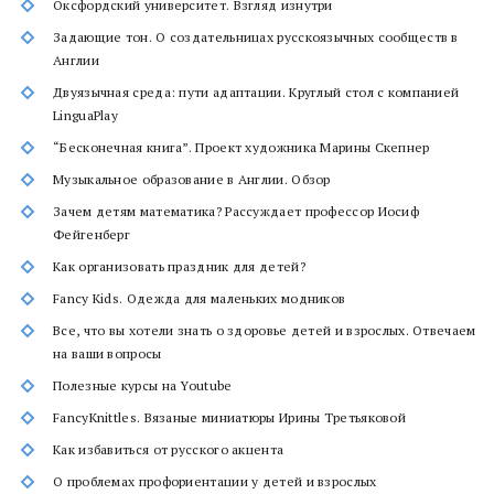
Оксфордский университет. Взгляд изнутри
Задающие тон. О создательницах русскоязычных сообществ в
Англии
Двуязычная среда: пути адаптации. Круглый стол с компанией
LinguaPlay
“Бесконечная книга”. Проект художника Марины Скепнер
Музыкальное образование в Англии. Обзор
Зачем детям математика? Рассуждает профессор Иосиф
Фейгенберг
Как организовать праздник для детей?
Fancy Kids. Одежда для маленьких модников
Все, что вы хотели знать о здоровье детей и взрослых. Отвечаем
на ваши вопросы
Полезные курсы на Youtube
FancyKnittles. Вязаные миниатюры Ирины Третьяковой
Как избавиться от русского акцента
О проблемах профориентации у детей и взрослых