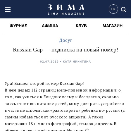
EN
ЖУРНАЛ
АФИША
КЛУБ
МАГАЗИН
Досуг
Russian Gap — подписка на новый номер!
02.07.2015
КАТЯ НИКИТИНА
Ура! Вышел второй номер Russian Gap!
В нем целых 112 страниц мега-полезной информации: о
том, как учиться в Лондоне всему и бесплатно, сколько
здесь стоит воспитание детей, кому доверить устройство
в частные школы, как «разговорить» ребенка по-русски (а
самим избавиться от русского акцента). А также
материалы 18+, много фотографий, ссылок, адресов. В
общем, кладезь информации. Не врем 🙂