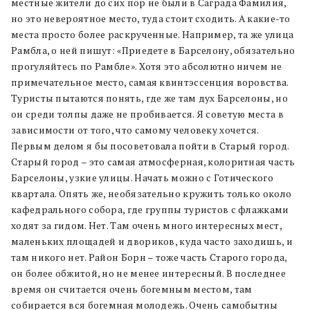
местные жители до сих пор не были в Саграда Фамилия,
но это невероятное место, туда стоит сходить. А какие-то
места просто более раскрученные. Например, та же улица
Рамбла, о ней пишут: «Приедете в Барселону, обязательно
прогуляйтесь по Рамбле». Хотя это абсолютно ничем не
примечательное место, самая квинтэссенция воровства.
Туристы пытаются понять, где же там дух Барселоны, но
он среди толпы даже не пробивается. Я советую места в
зависимости от того, что самому человеку хочется.
Первым делом я бы посоветовала пойти в Старый город.
Старый город – это самая атмосферная, колоритная часть
Барселоны, узкие улицы. Начать можно с Готического
квартала. Опять же, необязательно кружить только около
кафедрального собора, где группы туристов с флажками
ходят за гидом. Нет. Там очень много интересных мест,
маленьких площадей и двориков, куда часто заходишь, и
там никого нет. Район Борн – тоже часть Старого города,
он более обжитой, но не менее интересный. В последнее
время он считается очень богемным местом, там
собирается вся богемная молодежь. Очень самобытны