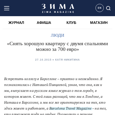
EN
ЖУРНАЛ
АФИША
КЛУБ
МАГАЗИН
ЛЮДИ
«Снять хорошую квартиру с двумя спальнями
можно за 700 евро»
27.10.2015
КАТЯ НИКИТИНА
Встретить коллегу в Барселоне – приятно и неожиданно. Я
познакомилась с Наташей Пивцаевой, узнав, что она, как и
мы, выпускает на русском языке журнал о том городе, в
котором живет. С той лишь разницей, что мы в Лондоне, а
Наташа в Барселоне, и мы все же ориентируемся на тех, кто
здесь живет и работает, а
Barcelona Travel Magazine
– на тех,
кто приезжает туда на отдых. Поговорили о разнице