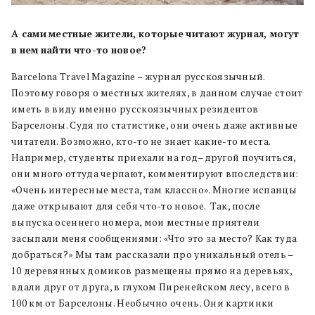
А сами
местные
жители,
которые
читают
журнал, могут
в
нем
найти
что-то
новое?
Barcelona Travel Magazine – журнал русскоязычный.
Поэтому говоря о местных жителях, в данном случае стоит
иметь в виду именно русскоязычных резидентов
Барселоны. Судя по статистике, они очень даже активные
читатели. Возможно, кто-то не знает какие-то места.
Например, студенты приехали на год–другой поучиться,
они много оттуда черпают, комментируют впоследствии:
«Очень интересные места, там классно». Многие испанцы
даже открывают для себя что-то новое. Так, после
выпуска осеннего номера, мои местные приятели
засыпали меня сообщениями: «Что это за место? Как туда
добраться?» Мы там рассказали про уникальный отель –
10 деревянных домиков размещены прямо на деревьях,
вдали друг от друга, в глухом Пиренейском лесу, всего в
100 км от Барселоны. Необычно очень. Они картинки