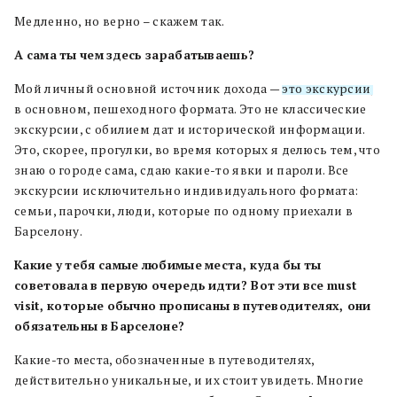
Медленно, но верно – скажем так.
А
сама
ты
чем
здесь
зарабатываешь?
Мой личный основной источник дохода —
это экскурсии
,
в основном, пешеходного формата. Это не классические
экскурсии, с обилием дат и исторической информации.
Это, скорее, прогулки, во время которых я делюсь тем, что
знаю о городе сама, сдаю какие-то явки и пароли. Все
экскурсии исключительно индивидуального формата:
семьи, парочки, люди, которые по одному приехали в
Барселону.
Какие
у
тебя
самые
любимые
места, куда
бы
ты
советовала
в
первую
очередь
идти? Вот
эти
все
must
visit, которые
обычно
прописаны
в
путеводителях, они
обязательны
в
Барселоне?
Какие-то места, обозначенные в путеводителях,
действительно уникальные, и их стоит увидеть. Многие