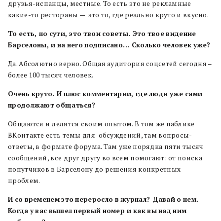
друзья-испанцы, местные. То есть это не рекламные
какие-то рестораны — это то, где реально круто и вкусно.
То
есть, по
сути, это
твои
советы. Это
твое
видение
Барселоны, и
на
него
подписано…
Сколько
человек
уже?
Да. Абсолютно верно. Общая аудитория соцсетей сегодня –
более 100 тысяч человек.
Очень
круто. И
плюс
комментарии, где
люди
уже
сами
продолжают
общаться?
Общаются и делятся своим опытом. В том же паблике
ВКонтакте есть темы для обсуждений, там вопросы-
ответы, в формате форума. Там уже порядка пяти тысяч
сообщений, все друг другу во всем помогают: от поиска
попутчиков в Барселону до решения конкретных
проблем.
И
со
временем
это
переросло
в
журнал? Давай
о
нем.
Когда
у
вас
вышел
первый
номер и
как
вы
над
ним