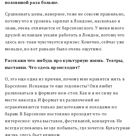
половиной
раза
больше.
Сравнивать цены, наверное, тоже не совсем правильно,
потому что и уровень зарплат в Лондоне, насколько я
знаю, очень отличается от барселонского. У меня много
друзей-испанцев уехали работать в Лондон, потому что
здесь все-таки чувствуется кризис. Конечно, сейчас уже
меньше, но вот раньше было очень ощутимо.
Расскажи
что-нибудь
про
культурную
жизнь. Театры,
выставки. Что
здесь
происходит?
О, это еще одна из причин, почему мне нравится жить в
Барселоне. Испанцы те еще гедонисты! Они любят
развлекаться в формате нон-стоп. Как и я не сижу на
месте никогда. И формат их развлечений не
ограничивается только дискотеками и походами по
барам. В Барселоне постоянно проходит что-то
интересное: куча выставок, фестивалей, концертов. Не
всегда успеваешь везде побывать, где хочется. Культурная
жизнь здесь бьет ключом.