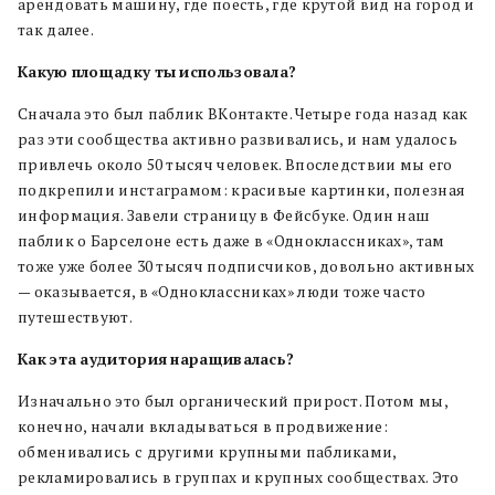
арендовать машину, где поесть, где крутой вид на город и
так далее.
Какую
площадку
ты
использовала?
Сначала это был паблик ВКонтакте. Четыре года назад как
раз эти сообщества активно развивались, и нам удалось
привлечь около 50 тысяч человек. Впоследствии мы его
подкрепили инстаграмом: красивые картинки, полезная
информация. Завели страницу в Фейсбуке. Один наш
паблик о Барселоне есть даже в «Одноклассниках», там
тоже уже более 30 тысяч подписчиков, довольно активных
— оказывается, в «Одноклассниках» люди тоже часто
путешествуют.
Как
эта
аудитория
наращивалась?
Изначально это был органический прирост. Потом мы,
конечно, начали вкладываться в продвижение:
обменивались с другими крупными пабликами,
рекламировались в группах и крупных сообществах. Это