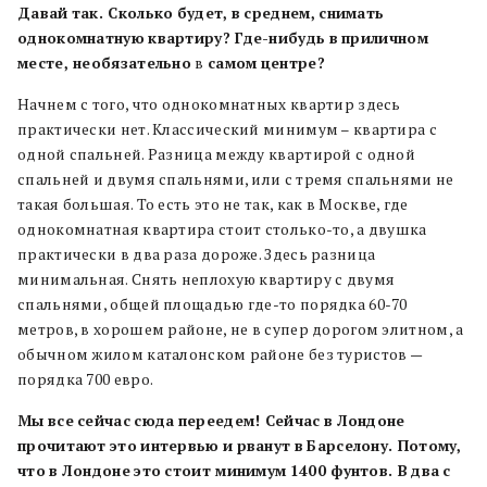
Давай
так. Сколько
будет,
в
среднем,
снимать
однокомнатную
квартиру? Где-нибудь
в
приличном
месте, не
обязательно
в
самом
центре?
Начнем с того, что однокомнатных квартир здесь
практически нет. Классический минимум – квартира с
одной спальней. Разница между квартирой с одной
спальней и двумя спальнями, или с тремя спальнями не
такая большая. То есть это не так, как в Москве, где
однокомнатная квартира стоит столько-то, а двушка
практически в два раза дороже. Здесь разница
минимальная. Снять неплохую квартиру с двумя
спальнями, общей площадью где-то порядка 60-70
метров, в хорошем районе, не в супер дорогом элитном, а
обычном жилом каталонском районе без туристов —
порядка 700 евро.
Мы
все
сейчас
сюда
переедем! Сейчас
в
Лондоне
прочитают
это
интервью
и
рванут
в
Барселону. Потому,
что
в
Лондоне
это
стоит минимум
1400 фунтов. В
два
с