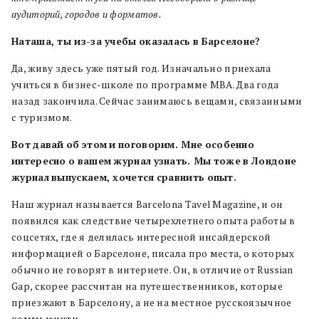
аудиторий, городов и форматов.
Наташа, ты из-за учебы
оказалась
в
Барселоне?
Да, живу здесь уже пятый год. Изначально приехала
учиться в бизнес-школе по программе MBA. Два года
назад закончила. Сейчас занимаюсь вещами, связанными
с туризмом.
Вот
давай
об
этом
и
поговорим. Мне
особенно
интересно
о
вашем
журнал
узнать. Мы
тоже
в
Лондоне
журнал
выпускаем, хочется
сравнить
опыт.
Наш журнал называется Barcelona Tavel Magazine, и он
появился как следствие четырехлетнего опыта работы в
соцсетях, где я делилась интересной инсайдерской
информацией о Барселоне, писала про места, о которых
обычно не говорят в интернете. Он, в отличие от Russian
Gap, скорее рассчитан на путешественников, которые
приезжают в Барселону, а не на местное русскоязычное