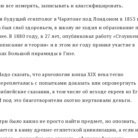
ью все измерять, записывать и классифицировать.
я будущий египтолог в Чарлтоне под Лондоном в 1853 г
 был слаб здоровьем, в школу не ходил и образование 
е. В 1880 году, в 27 лет, опубликовал работу «Стоунхе
описание и теории» и в этом же году принял участие в
ках Большой пирамиды в Гизе.
Надо сказать, что археология конца XIX века тесно
переплеталась с попытками доказать или опровергнуть
библейские сказания, в том числе об исходе евреев из Ег
И под это благотворители охотно жертвовали деньги.
три было важно не просто найти предмет, но опознать, 
ается в канву древне-египетской цивилизации, а если 