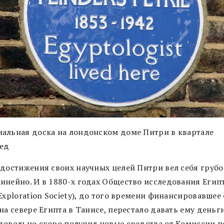
альная доска на лондонском доме Питри в квартале
ед
 достижения своих научных целей Питри вел себя грубо
инейно. И в 1880-х годах Общество исследования Егип
Exploration Society), до того времени финансировавшее 
на севере Египта в Танисе, перестало давать ему деньги
довольно скоро получил новые средства от Комиссии п