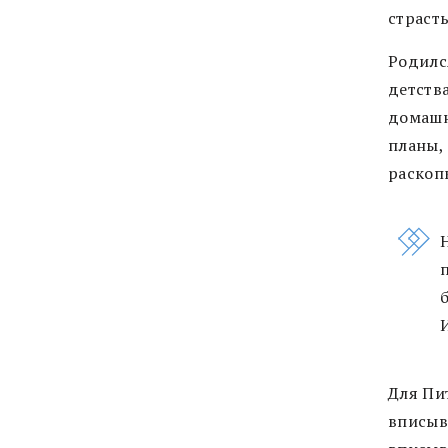
страст
Родилс
детства
домашне
планы, 
раскоп
Для Пи
вписыв