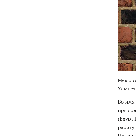
Мемори
Хампст
Во имя
прямол
(Egypt 
работу 
Питри 