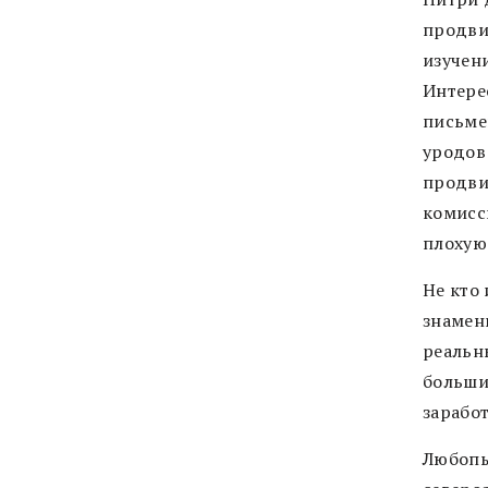
продви
изучен
Интере
письмен
уродов
продви
комисс
плохую
Не кто 
знамен
реальн
больши
заработ
Любопы