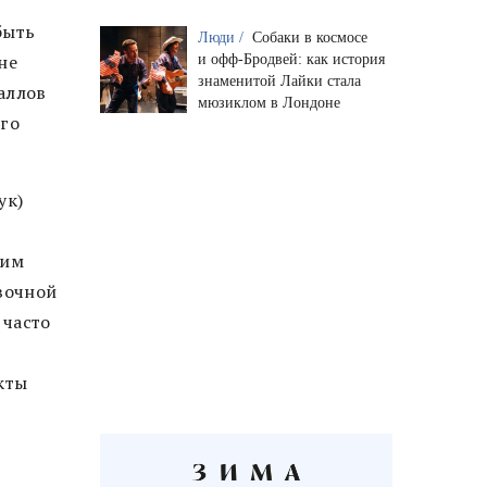
быть
Люди /
Собаки в космосе
не
и офф-Бродвей: как история
знаменитой Лайки стала
аллов
мюзиклом в Лондоне
его
ук)
шим
вочной
 часто
кты