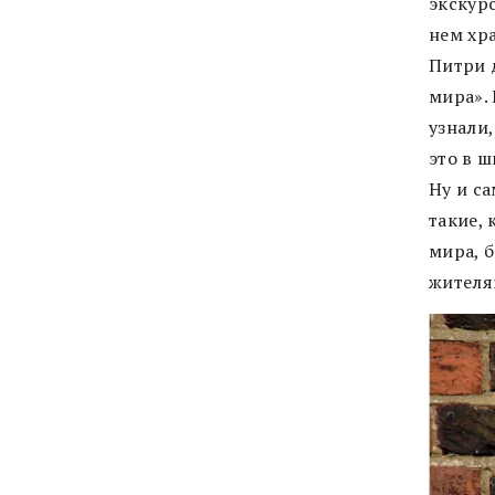
экскур
нем хр
Питри 
мира».
узнали,
это в 
Ну и с
такие, 
мира, 
жителя