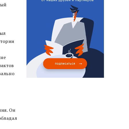
рый
был
стории
ине
фактов
вально
ния. Он
обладал