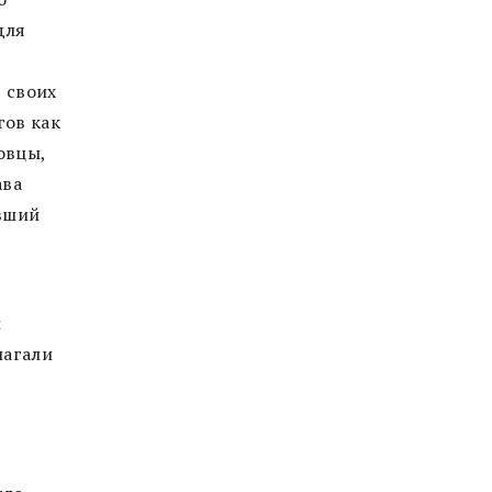
для
 своих
гов как
овцы,
ава
ивший
ы
лагали