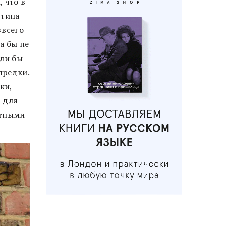
 что в
 типа
«всего
а бы не
или бы
предки.
ки,
, для
стными