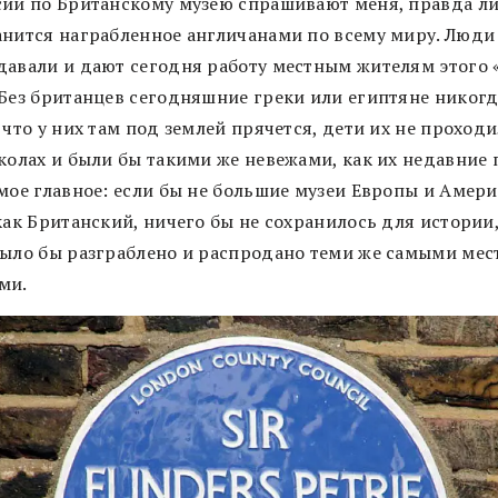
сий по Британскому музею спрашивают меня, правда ли,
анится награбленное англичанами по всему миру. Люди
давали и дают сегодня работу местным жителям этого 
 Без британцев сегодняшние греки или египтяне никогд
 что у них там под землей прячется, дети их не проход
школах и были бы такими же невежами, как их недавние 
амое главное: если бы не большие музеи Европы и Амери
как Британский, ничего бы не сохранилось для истории
было бы разграблено и распродано теми же самыми ме
ми.