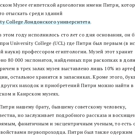
ском Музее египетской археологии имени Питри, кото
то отыскать среди зданий
ity College Лондонского университета
.
 этом году исполнилось сто лет со дня основания, он 
при University College (UCL) где Питри был первым (в и
й науки) профессором египтологии. Музей этот хранит
но 80 000 экспонатов, найденных при раскопках в дол
причем в трех залах музея выставлено лишь 10% из арте
ии, остальное хранится в запасниках. Кроме этого, бук
 других находок и приобретений Питри можно найти в
ском и Каирском музеях.
Питри нашему брату, бывшему советскому человеку,
вестна, но заслуживает подробного рассказа и восхище
рямым, фанатичным и эксцентричным ученым, то есть 
свойствами первопроходца. Питри был также одержим