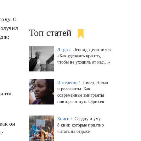
оду. С
получил
Топ статей
ндж:
Люди /
Леонид Десятников:
«Как удержать красоту,
чтобы не уходила от нас…»
Интересно /
Гомер, Нолан
и релоканты. Как
ипта.
современные эмигранты
повторяют путь Одиссея
Книги /
Сердцу и уму:
как он
8 книг, которые приятно
читать на отдыхе
не