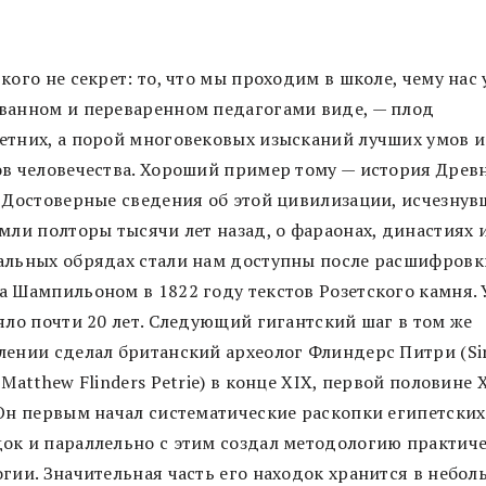
кого не секрет: то, что мы проходим в школе, чему нас 
ванном и переваренном педагогами виде, — плод
етних, а порой многовековых изысканий лучших умов и
ов человечества. Хороший пример тому — история Древ
. Достоверные сведения об этой цивилизации, исчезнув
мли полторы тысячи лет назад, о фараонах, династиях 
альных обрядах стали нам доступны после расшифровк
а Шампильоном в 1822 году текстов Розетского камня. 
яло почти 20 лет. Следующий гигантский шаг в том же
лении сделал британский археолог Флиндерс Питри (Si
 Matthew Flinders Petrie) в конце XIX, первой половине 
 Он первым начал систематические раскопки египетских
ок и параллельно с этим создал методологию практич
огии. Значительная часть его находок хранится в небо