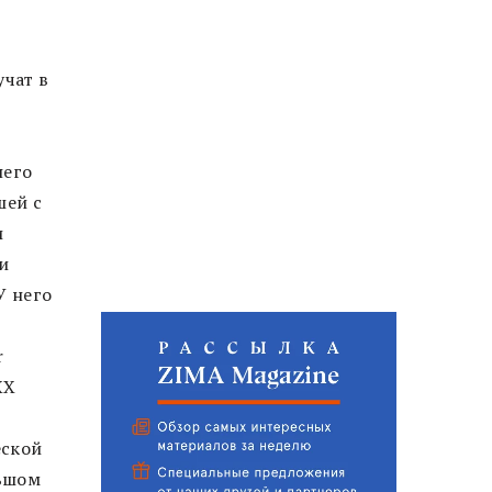
учат в
него
шей с
и
и
У него
r
XX
еской
льшом