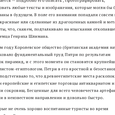
ается — подробно его описать , сфотографировать,
овать любые тексты и изображения, которые могли бы 
наны в будущем. В поле его внимания попадали совсем 
 красивые или сделанные из драгоценных камней и мет
ты, что, скажем, подталкивало на изыскания откопавш
емца Генриха Шлимана.
-м году Королевское общество (британская академия на
ковало фундаментальный труд Питри по результатам
ок пирамид, и с этого момента он становится крупней
листом-египтологом. Петри в его яростной и безостано
подстегивало то, что древнеегипетские места раскопок
и европейские и египетские торговцы антиквариатом и
ли сокровищ. Бесценные для всего человечества артефа
ли в неизвестном направлении и довольно быстро.
рые не очень хорошо воспитанные туристы во время