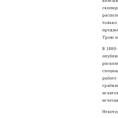
вписыв
скопир
распоз
только
предме
Трою н
В 1880
опубли
раскоп
специа
работе 
грабил
искате
исчеза
Некото