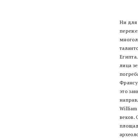
Ни для 
переже
многол
талант
Египта
лица зе
погреб
Франсу
это зан
направ
William
веков.
площад
археол