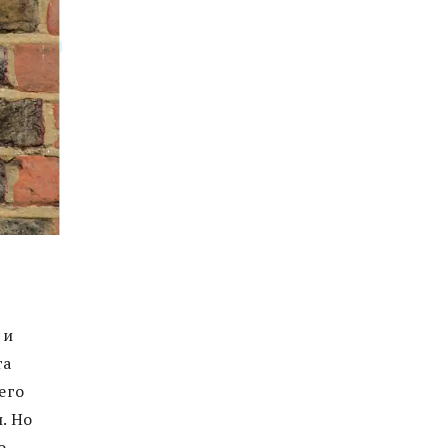
 и
та
его
. Но
о