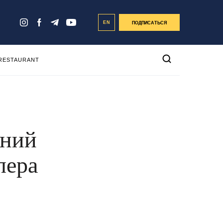
EN
ПОДПИСАТЬСЯ
 RESTAURANT
вний
лера