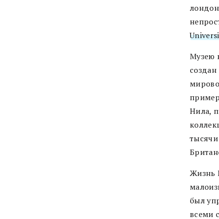
лондон
непрос
Univers
Музею в
создан 
мирово
пример
Нила, 
коллекц
тысячи
Британ
Жизнь 
малоиз
был уп
всеми 