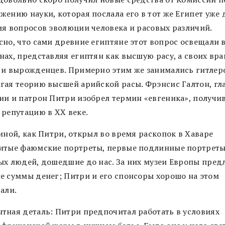
жению науки, которая послала его в тот же Египет уже 
ия вопросов эволюции человека и расовых различий.
сно, что сами древние египтяне этот вопрос освещали в
ах, представляя египтян как высшую расу, а своих вра
 и вырожденцев. Примерно этим же занимались гитлер
гая теорию высшей арийской расы. Фрэнсис Галтон, гл
ии и патрон Питри изобрел термин «евгеника», получ
 репутацию в XX веке.
иной, как Питри, открыл во время раскопок в Хаваре
итые фаюмские портреты, первые подлинные портрет
ых людей, дошедшие до нас. За них музеи Европы пред
е суммы денег; Питри и его спонсоры хорошо на этом
али.
тная деталь: Питри предпочитал работать в условиях