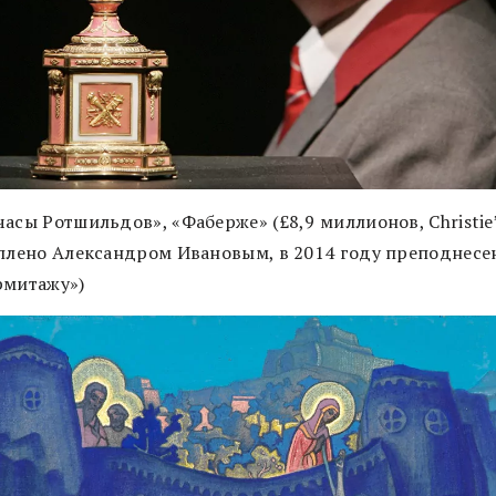
асы Ротшильдов», «Фаберже» (£8,9 миллионов, Christie’
уплено Александром Ивановым, в 2014 году преподнесе
рмитажу»)