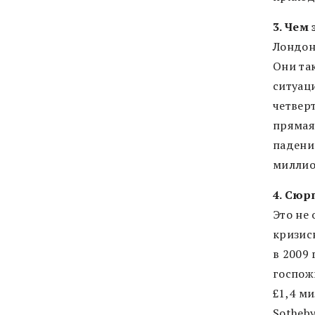
3. Чем
Лондон
Они та
ситуаци
четверт
прямая
падени
миллио
4. Сю
Это не
кризис
в 2009
госпож
£1,4 м
Sotheb