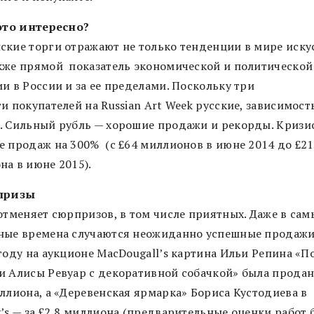
 это интересно?
ские торги отражают не только тенденции в мире искус
кже прямой показатель экономической и политической
и в России и за ее пределами. Поскольку три
и покупателей на Russian Art Week русские, зависимост
. Сильный рубль — хорошие продажи и рекорды. Кризи
е продаж на 300% (c £64 миллионов в июне 2014 до £21
на в июне 2015).
рпризы
 отменяет сюрпризов, в том числе приятных. Даже в сам
ные времена случаются неожиданно успешные продажи.
 году на аукционе MacDougall’s картина Ильи Репина «П
и Алисы Ревуар с декоративной собачкой» была продан
иллиона, а «Деревенская ярмарка» Бориса Кустодиева в
y’s — за £2,8 миллиона (предварительные оценки работ