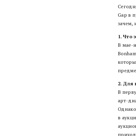
Сегодня
Gap в п
зачем, 
1. Что 
В мае-и
Bonhams
которы
предме
2. Для 
В перв
арт-ди
Однако
в аукц
аукцио
приход