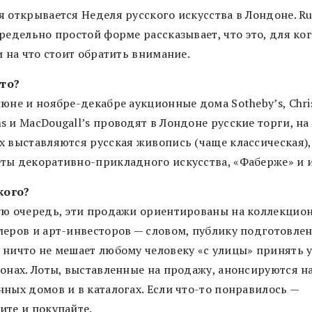
 открывается Неделя русского искусства в Лондоне. Ru
редельно простой форме рассказывает, что это, для ког
и на что стоит обратить внимание.
это?
юне и ноябре-декабре аукционные дома Sotheby’s, Christ
 и MacDougall’s проводят в Лондоне русские торги, на
х выставляются русская живопись (чаще классическая),
ты декоративно-прикладного искусства, «Фаберже» и 
кого?
ую очередь, эти продажи ориентированы на коллекцион
леров и арт-инвесторов — словом, публику подготовле
 ничто не мешает любому человеку «с улицы» принять 
ионах. Лоты, выставленные на продажу, анонсируются на
нных домов и в каталогах. Если что-то понравилось —
ите и покупайте.