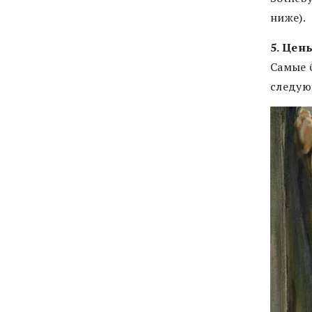
ниже).
5. Цен
Самые 
следую