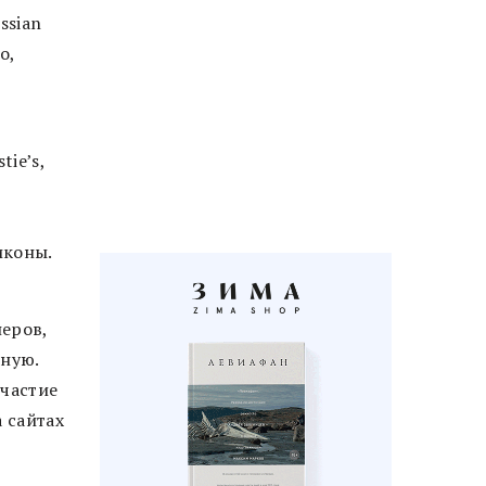
ssian
о,
ie’s,
иконы.
еров,
нную.
участие
 сайтах