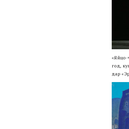
«Яйцо-ч
год, к
дар «Э