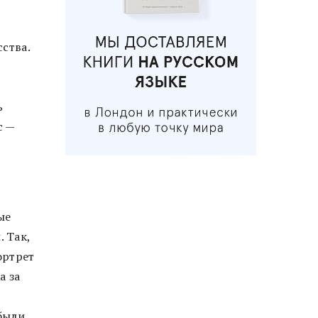
ства.
ь
с —
ые
 Так,
ортрет
а за
 были