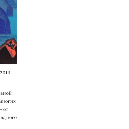
 2013
льной
 многих
— от
ладного