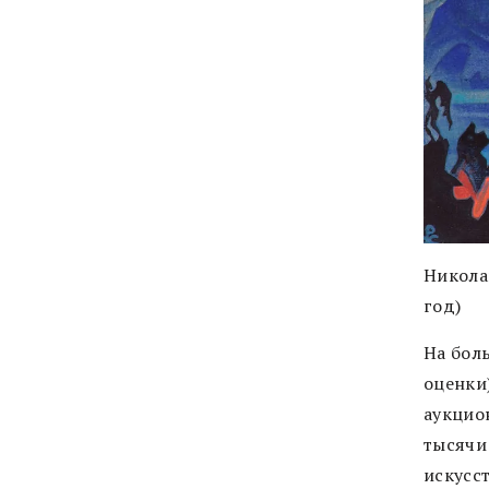
Никола
год)
На бол
оценки)
аукцио
тысячи
искусс