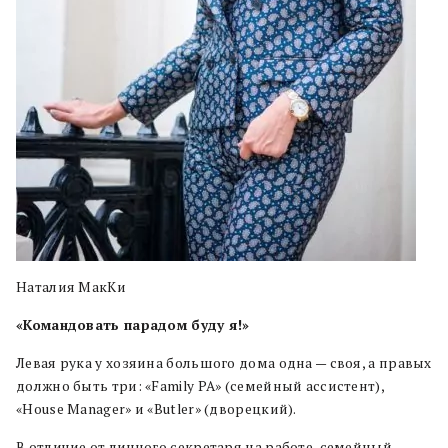
Наталия МакКи
«Командовать парадом буду я!»
Левая рука у хозяина большого дома одна — своя, а правых
должно быть три: «Family PA» (семейный ассистент),
«House Manager» и «Butler» (дворецкий).
В отличие от личного секретаря на работе, семейный