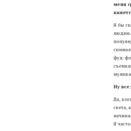
меня с
кажетс
Я бы ск
людям.
популя
снимал
фуд-фо
съемка
муляжи 
Ну все
Да, ко
света, 
начинал
Я часто