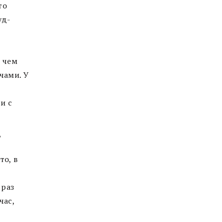
то
уд-
о чем
чами. У
и с
?
то, в
 раз
час,
ю