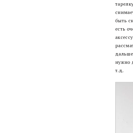
тарелку
снимае
быть сн
есть о
аксессу
рассма
дальше.
нужно 
т.д.