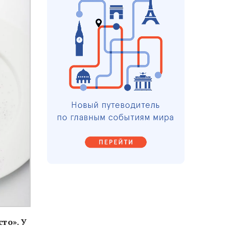
то». У