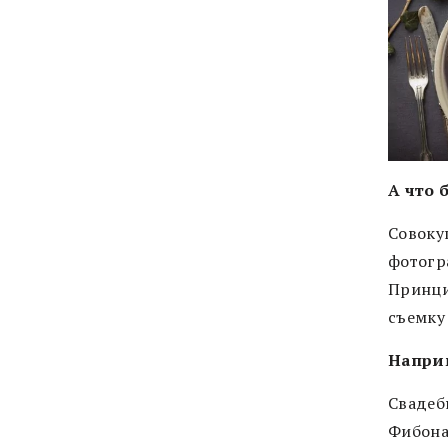
А что 
Совоку
фотогр
Принци
съемку
Напри
Свадеб
Фибона