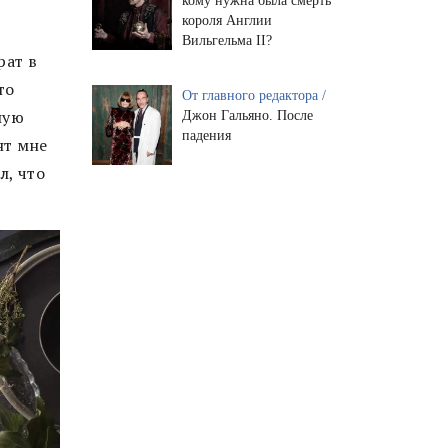
кому нужна была смерть
короля Англии
Вильгельма II?
рат в
то
От главного редактора /
шую
Джон Гальяно. После
падения
нт мне
л, что