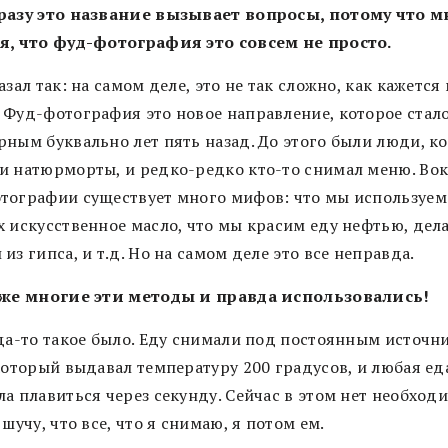
разу это название вызывает вопросы, потому что м
я, что фуд-фотография это совсем не просто.
азал так: на самом деле, это не так сложно, как кажетс
 Фуд-фотография это новое направление, которое стал
рным буквально лет пять назад. До этого были люди, к
и натюрморты, и редко-редко кто-то снимал меню. Во
тографии существует много мифов: что мы используем
х искусственное масло, что мы красим еду нефтью, дел
из гипса, и т.д. Но на самом деле это все неправда.
 же многие эти методы и правда использовались!
гда-то такое было. Еду снимали под постоянным источн
который выдавал температуру 200 градусов, и любая ед
а плавиться через секунду. Сейчас в этом нет необход
 шучу, что все, что я снимаю, я потом ем.