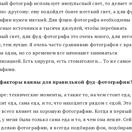
ный фотограф использует импульсный свет, то делает э
по-другому: ему подойдет более жесткий свет, а для ф
афии нужен мягкий. Для фэшн-фотографа необходимы
сные источники в тысячи джоулей, чтобы перебивать
ный свет, для фуд-фотографа это очень много, для нег
, тем лучше. Я очень часто сравниваю фотографов с вра
за одна, но со временем все начинают заниматься
изацией. Есть хирурги, есть стоматологи… То же самое 
афами.
 факторы важны для правильной фуд-фотографии
ре: технические моменты, а также то, на чем стоит еда, 
ит еда, сама еда, и то, что находится рядом с едой. Это
 всего влияет на хорошую фотографию. Когда я первый
 у меня была только сама еда и то, в чем она лежит. Сей
я делаю фотографию, я всегда подбираю фон, подбира