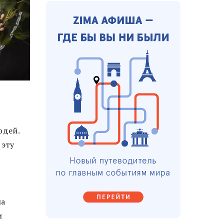
юдей.
 эту
ла
и