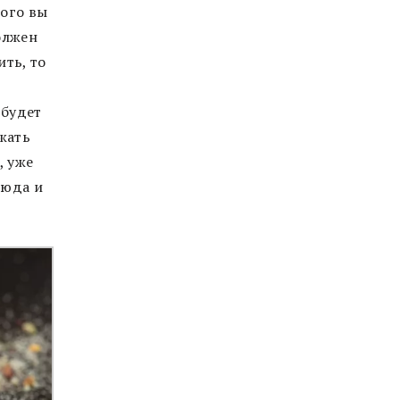
рого вы
олжен
ить, то
 будет
жать
, уже
люда и