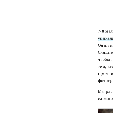
7-8 ма
уникал
Один и
Сляднев
чтобы 
тем, к
продви
фотогр
Мы рас
сложно