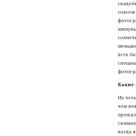
свадеб
совсем 
фотогр
импуль
солнеч
меньше
всех ба
специал
фотогр
Какие
Их четы
чем леж
прежде
снимал,
когда 