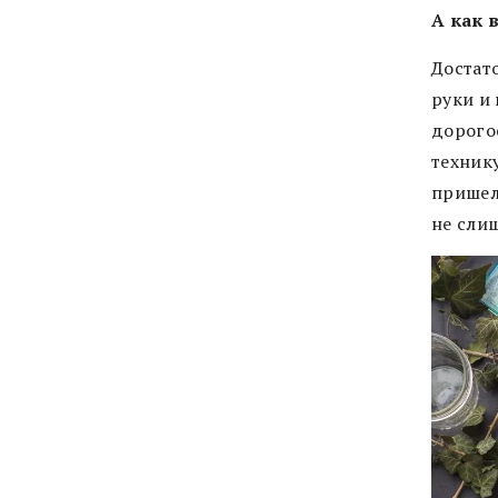
А как 
Достат
руки и 
дорого
технику
пришел 
не сли