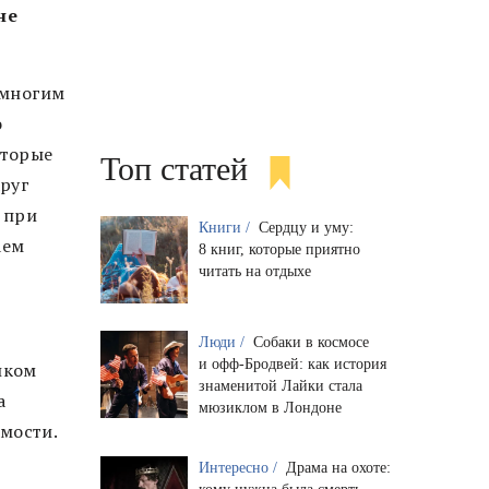
не
я многим
о
оторые
Топ статей
круг
 при
Книги /
Сердцу и уму:
аем
8 книг, которые приятно
читать на отдыхе
Люди /
Собаки в космосе
и офф-Бродвей: как история
иком
знаменитой Лайки стала
а
мюзиклом в Лондоне
имости.
Интересно /
Драма на охоте: