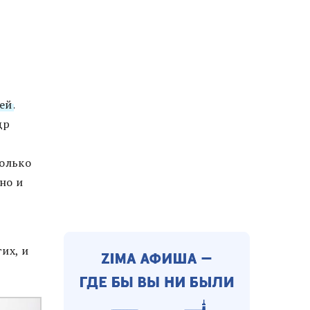
ей
.
др
только
но и
их, и