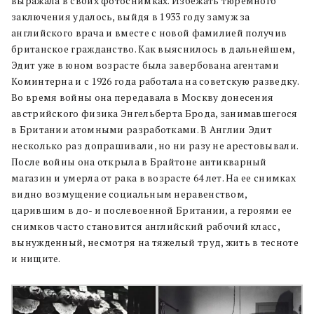
выражала в своих фотоснимках. Избежать тюремного
заключения удалось, выйдя в 1933 году замуж за
английского врача и вместе с новой фамилией получив
британское гражданство. Как выяснилось в дальнейшем,
Эдит уже в юном возрасте была завербована агентами
Коминтерна и с 1926 года работала на советскую разведку.
Во время войны она передавала в Москву донесения
австрийского физика Энгельберта Брода, занимавшегося
в Британии атомными разработками. В Англии Эдит
несколько раз допрашивали, но ни разу не арестовывали.
После войны она открыла в Брайтоне антикварный
магазин и умерла от рака в возрасте 64 лет. На ее снимках
видно возмущение социальным неравенством,
царившим в до- и послевоенной Британии, а героями ее
снимков часто становится английский рабочий класс,
вынужденный, несмотря на тяжелый труд, жить в тесноте
и нищите.