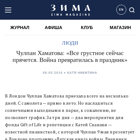
EN
ЖУРНАЛ
АФИША
КЛУБ
МАГАЗИН
ЛЮДИ
Чулпан Хаматова: «Все грустное сейчас
прячется. Война превратилась в праздник»
08.05.2016
КАТЯ НИКИТИНА
В Лондон Чулпан Хаматова приехала всего на несколько
дней. С самолета — прямо в лето. Но насладиться
солнечными выходными в парке, к сожалению, не
позволяет график. За три дня — два мероприятия для
фонда Gift of Life и репетиции с Катей Сканави —
известной пианисткой, с которой Чулпан 9 мая презентует
в Лондоне программу «Детская книга войны. Дневники