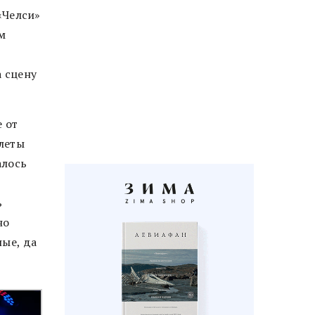
 «Челси»
м
а сцену
е от
илеты
алось
ь
но
ые, да