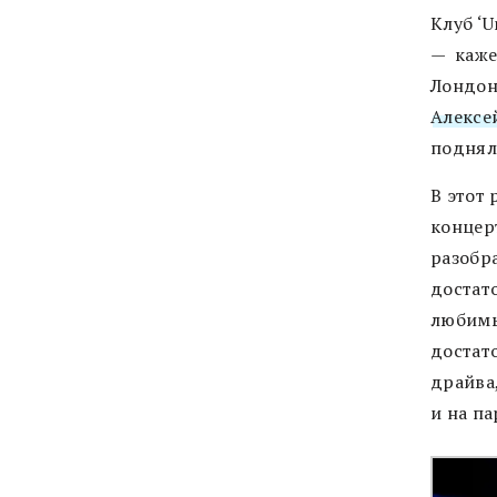
Клуб ‘U
— каже
Лондон
Алексе
поднял
В этот 
концер
разобра
достат
любимы
достато
драйва
и на па