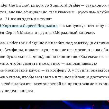
nder the Bridge’, рядом со Stamford Bridge — стадионом
тся, вполне официально стал главным «русским» клубо
а. 21 июня здесь выступят
й Кортнев и Сергей Чекрыжов
, а в минувшую пятницу н
ся Сергей Мазаев и группа «Моральный кодекс».
раз ‘Under the Bridge’ не был забит под завязку (в отличи
та Земфиры, попасть куда многие не смогли, так как б
ли буквально за день), но поклонников «Кодекса» оказ
очно, чтобы создать идеальную — напоминающую
е московские клубы — атмосферу. А у группы оказалос
чно хитов, чтобы заставить петь целый зал; и достаточ
, чтобы зарядить всех энергией на предстоящие выходн
ру недель вперед.