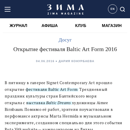
EN
ЖУРНАЛ
АФИША
КЛУБ
МАГАЗИН
Досуг
Открытие фестиваля Baltic Art Form 2016
04.06.2016
ДАРИЯ КОНУРБАЕВА
В пятницу в галерее Signet Contemporary Art прошло
открытие
фестиваля Baltic Art Form
. Трехдневный
праздник культуры стран Балтийского моря
открыла с
выставка
Baltic Dreams
художницы Aimee
Birnbaum. Помимо её работ, зрители поучаствовали в
перфомансе актрисы Marta Hermida и музыкальном
эксперименте, созданном специально для этого события
Ruta Vitkauskaite — композитором из Литвы.