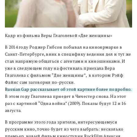
Кадр из фильма Веры Глаголевой «Две женщины»
В 2014 году Роджер Гибсон побывал на киноярмарке в
Санкт-Петербурге, вник в специфику ведения дел и тут же
стал напрямую общаться с агентами и киношниками. И
уже в следующем году на фестиваль приехала Вера
Глаголева с фильмом “Две женщины”, в котором Рэйф
Файнс сам заговорил по-русски.
Russian Gap рассказывает об этой картине более подробно.
В этом году Глаголева приедет в Чичестер снова. На этот
раз с картиной “Одна война” (2009). Показы будут 12 и 16
августа.
В программе этого года зрителю, интересующемуся
русским кино, точно будет из чего выбрать:
несколько
премьер, новый фильм киностудии RockFilm Алексея