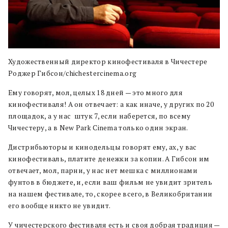
Художественный директор кинофестиваля в Чичестере
Роджер Гибсон/chichestercinema.org
Ему говорят, мол, целых 18 дней — это много для
кинофестиваля! А он отвечает: а как иначе, у других по 20
площадок, а у нас штук 7, если наберется, по всему
Чичестеру, а в New Park Cinema только один экран.
Дистрибьюторы и кинодельцы говорят ему, ах, у вас
кинофестиваль, платите денежки за копии. А Гибсон им
отвечает, мол, парни, у нас нет мешка с миллионами
фунтов в бюджете, и, если ваш фильм не увидит зритель
на нашем фестивале, то, скорее всего, в Великобритании
его вообще никто не увидит.
У чичестерского фестиваля есть и своя добрая традиция —