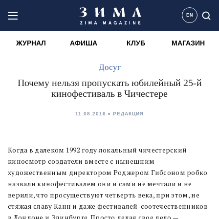
EN
ЖУРНАЛ
АФИША
КЛУБ
МАГАЗИН
Досуг
Почему нельзя пропускать юбилейный 25-й
кинофестиваль в Чичестере
11.08.2016
РЕДАКЦИЯ
Когда в далеком 1992 году локальный чичестерский
киносмотр создатели вместе с нынешним
художественным директором Роджером Гибсоном робко
назвали кинофестивалем они и сами не мечтали и не
верили, что просуществуют четверть века, при этом, не
стяжая славу Канн и даже фестивалей-соотечественников
в Лондоне и Эдинбурге. Просто делая свое дело —