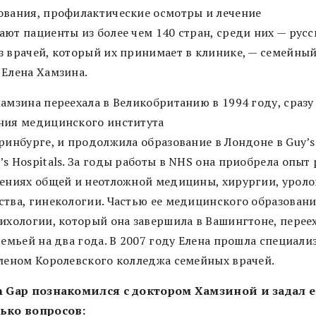
ования, профилактические осмотры и лечение
ют пациенты из более чем 140 стран, среди них — русс
з врачей, который их принимает в клинике, — семейны
 Елена Хамзина.
амзина переехала в Великобританию в 1994 году, сразу
ния медицинского института
ринбурге, и продолжила образование в Лондоне в Guy’s
s Hospitals. За годы работы в NHS она приобрела опыт
лениях общей и неотложной медицины, хирургии, уроло
ства, гинекологии. Частью ее медицинского образован
сихологии, который она завершила в Вашингтоне, перее
семьей на два года. В 2007 году Елена прошла специали
членом Королевского колледжа семейных врачей.
n Gap познакомился с доктором Хамзиной и задал 
ько вопросов: