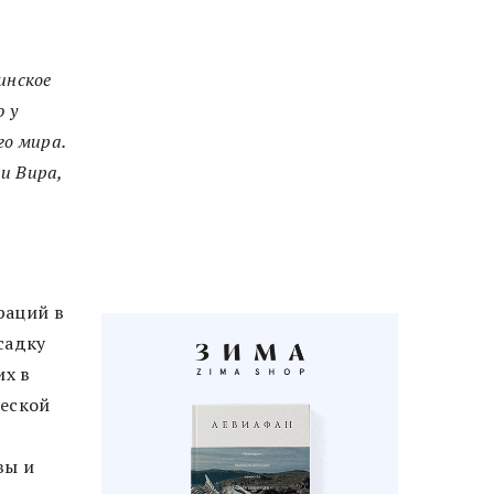
инское
 у
о мира.
и Bupa,
раций в
садку
их в
ческой
вы и