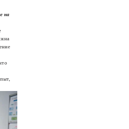
е на
е
лжна
ение
что
опыт,