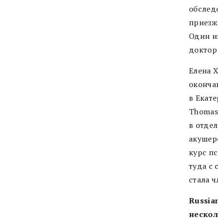
обслед
приезжа
Один и
доктор
Елена Х
оконча
в Екате
Thomas’
в отде
акушер
курс п
туда с 
стала 
Russia
нескол