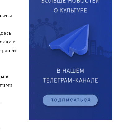
пыт и
здесь
ских и
врачей.
ты в
огими
я
е