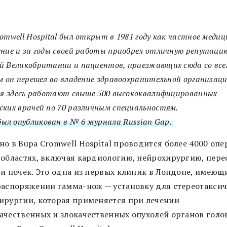
omwell Hospital был открыт в 1981 году как частное медиц
ние и за годы своей работы приобрел отличную репутацию
 Великобритании и пациентов, приезжающих сюда со всег
м он перешел во владение здравоохранительной организаци
ня здесь работают свыше 500 высококвалифицированных
ких врачей по 70 различным специальностям.
был опубликован в № 6 журнала Russian Gap.
но в Bupa Cromwell Hospital проводится более 4000 опе
 областях, включая кардиологию, нейрохирургию, пере
 и почек. Это одна из первых клиник в Лондоне, имеющ
распоряжении гамма-нож — установку для стереотакси
ирургии, которая применяется при лечении
ачественных и злокачественных опухолей органов голо