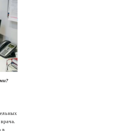
ами?
дельных
врача.
 в