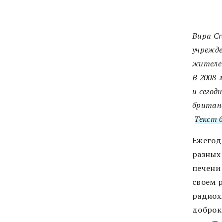
Bupa Cr
учрежде
жителей
В 2008-
и сегод
британс
Текст 
Ежегод
разных
печени
своем 
радиох
доброк