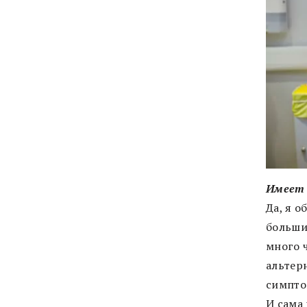
Имеет 
Да, я 
больши
много ч
альтер
симпто
И сама