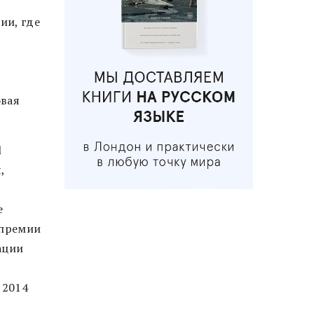
ии, где
овая
l
,
е
 премии
ации
 2014