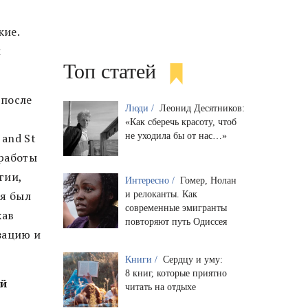
кие.
й
Топ статей
 после
Люди /
Леонид Десятников:
«Как сберечь красоту, чтоб
не уходила бы от нас…»
 and St
 работы
гии,
Интересно /
Гомер, Нолан
ия был
и релоканты. Как
современные эмигранты
хав
повторяют путь Одиссея
зацию и
Книги /
Сердцу и уму:
8 книг, которые приятно
ей
читать на отдыхе