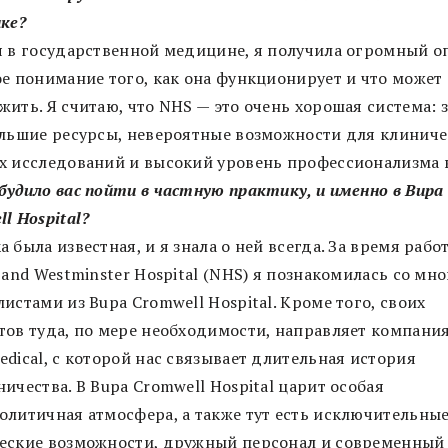
ке?
я в государственной медицине, я получила огромный о
ое понимание того, как она функционирует и что может
ить. Я считаю, что NHS — это очень хорошая система: 
ольшие ресурсы, невероятные возможности для клиниче
х исследований и высокий уровень профессионализма 
будило вас пойти в частную практику, и именно в Bupa
l Hospital?
 была известная, и я знала о ней всегда. За время рабо
 and Westminster Hospital (NHS) я познакомилась со мн
истами из Bupa Cromwell Hospital. Кроме того, своих
тов туда, по мере необходимости, направляет компани
dical, с которой нас связывает длительная история
ичества. В Bupa Cromwell Hospital царит особая
олитичная атмосфера, а также тут есть исключительны
еские возможности, дружный персонал и современный