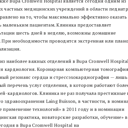
кже Bupa Cromwell Hospital является сегодня одним из
х частных медицинских учреждений в области педиатр
правлено на то, чтобы максимально эффективно оказать
 маленьким пациентам. Клиника предоставляет
ьтации шесть дней в неделю, возможны домашние
. При необходимости проводится экстренная или план
ализация.
из наиболее важных отделений в Bupa Cromwell Hospita
ся кардиология. Коронарная компьютерная томография
ный резонанс сердца и стрессэхокардиография — лишь
ый перечень услуг отделения, в котором работают боле
чей-кардиологов. Клиника не раз получала престижные
о здравоохранения Laing Buisson, в частности, в номин
е применение технологий» в 2011 году и в номинации
инская практика, новаторские разработки, обучение» в
егодня в Bupa Cromwell Hospital на