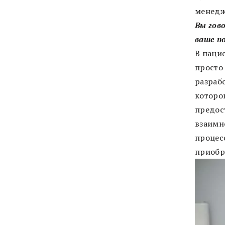
менедж
Вы гово
ваше п
В паци
просто
разраб
которо
предос
взаимн
процес
приобр