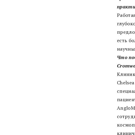
практи
Работа
глубок
предлож
есть б
научны
Что по
Cromwel
Клиника
Chelsea
специал
пациен
AngloMe
сотрудн
космоп
клинич