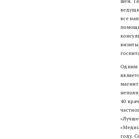
шеи. Та
ведущи
все на
помощь
консул
визиты
госпит
Одним 
являет
магнит
неполн
40 вра
частног
«Лучше
«Медиц
году. С