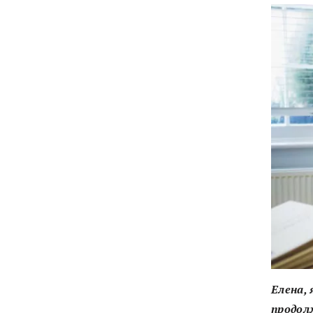
Елена, 
продол