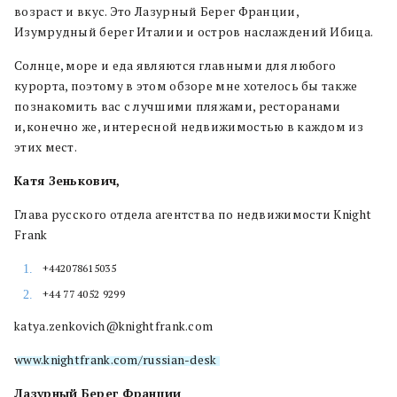
возраст и вкус. Это Лазурный Берег Франции,
Изумрудный берег Италии и остров наслаждений Ибица.
Солнце, море и еда являются главными для любого
курорта, поэтому в этом обзоре мне хотелось бы также
познакомить вас с лучшими пляжами, ресторанами
и,конечно же, интересной недвижимостью в каждом из
этих мест.
Катя Зенькович,
Г
лава русского отдела агентства
по недвижимости Knight
Frank
+442078615035
+44 77 4052 9299
katya.zenkovich@knightfrank.com
www.knightfrank.com/russian-desk
Лазурный Берег Франции