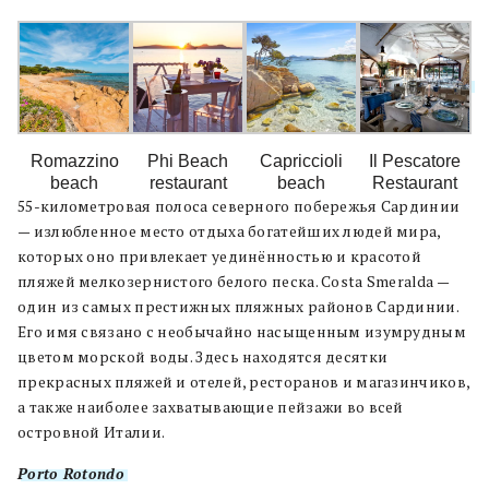
Romazzino
Phi Beach
Capriccioli
Il Pescatore
beach
restaurant
beach
Restaurant
55-километровая полоса северного побережья Сардинии
— излюбленное место отдыха богатейших людей мира,
которых оно привлекает уединённостью и красотой
пляжей мелкозернистого белого песка. Costa Smeralda —
один из самых престижных пляжных районов Сардинии.
Его имя связано с необычайно насыщенным изумрудным
цветом морской воды. Здесь находятся десятки
прекрасных пляжей и отелей, ресторанов и магазинчиков,
а также наиболее захватывающие пейзажи во всей
островной Италии.
Porto Rotondo