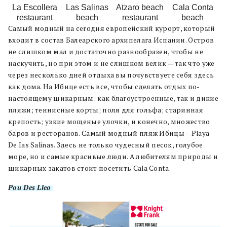
La Escollera
Las Salinas
Atzaro beach
Cala Conta
restaurant
beach
restaurant
beach
Самый модный на сегодня европейский курорт, который
входит в состав Балеарского архипелага Испании. Остров
не слишком мал и достаточно разнообразен, чтобы не
наскучить, но при этом и не слишком велик — так что уже
через несколько дней отдыха вы почувствуете себя здесь
как дома. На Ибице есть все, чтобы сделать отдых по-
настоящему шикарным: как благоустроенные, так и дикие
пляжи; теннисные корты; поля для гольфа; старинная
крепость; узкие мощеные улочки, и конечно, множество
баров и ресторанов. Самый модный пляж Ибицы – Playa
De Ias Salinas. Здесь не только чудесный песок, голубое
море, но и самые красивые люди. А любителям природы и
шикарных закатов стоит посетить Сala Conta.
Pou Des Lleo