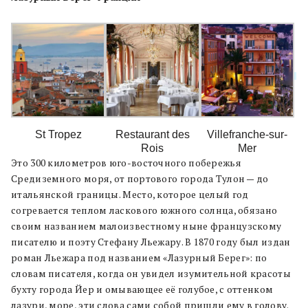
St Tropez
Restaurant des
Villefranche-sur-
Rois
Mer
Это 300 километров юго-восточного побережья
Средиземного моря, от портового города Тулон — до
итальянской границы. Место, которое целый год
согревается теплом ласкового южного солнца, обязано
своим названием малоизвестному ныне французскому
писателю и поэту Стефану Льежару. В 1870 году был издан
роман Льежара под названием «Лазурный Берег»: по
словам писателя, когда он увидел изумительной красоты
бухту города Йер и омывающее её голубое, с оттенком
лазури, море, эти слова сами собой пришли ему в голову.