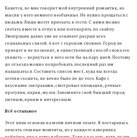
Кажется, во мне говорит мой внутренний романтик, но
мысли у него немного необычные. Не нужно прощаться с
людьми. Люди могут приехать в гости. С ними можно
слетать вместе в отпуск или поговорить по скайпу.
Эмиграция давно уже не означает разрыв всех
социальных связей. А вот с городом сложнее. Город не
приедет и не позвонит, и единственный способ снова его
увидеть — вернуться в него хотя бы на пару дней. Поэтому
до отъезда можно попробовать последний раз им
надышаться. Составить список мест, куда вы всегда
хотели сходить, но вечно было не до того. Кафе с
вкусными завтраками, смотровые площадки, речные
прогулки, парки, музеи. Запомните свой бывший город
уютным, ярким и интересным.
Всё остальное
Этот план основан на моём личном опыте. Я постаралась
описать главные моменты, но у каждого наверняка
найдётся, что к нему добавить. Если у вас есть дети, то им