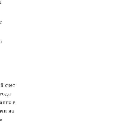
о
т
ет
й счёт
 года
анно в
ачи на
и