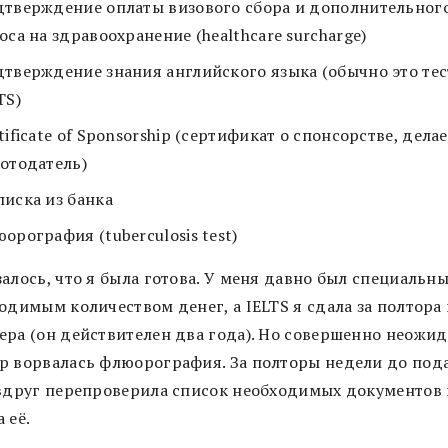
тверждение оплаты визового сбора и дополнительног
оса на здравоохранение (healthcare surcharge)
тверждение знания английского языка (обычно это тес
TS)
tificate of Sponsorship (сертификат о спонсорстве, дела
отодатель)
иска из банка
орография (tuberculosis test)
алось, что я была готова. У меня давно был специальны
одимым количеством денег, а IELTS я сдала за полтора
ера (он действителен два года). Но совершенно неожид
р ворвалась флюорография. За полторы недели до под
 вдруг перепроверила список необходимых документов 
 её.