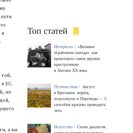
ему
 пути
рез
Топ статей
 я
.
Интересно /
«Великое
ограбление поезда»: как
произошло самое дерзкое
преступление
в Англии XX века
 той,
в ЕС.
Путешествия /
Август
k, но
в Британии: вереск,
подсолнухи и Персеиды — 5
дей,
способов красиво проводить
дущего
лето
Искусство /
Сезон диалогов:
ти, а вы
главные мировые выставки