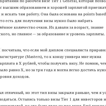
Британии по рабочей визе Tier 1 General, которая позв
с высшим образованием и хорошей зарплатой приезжат
и искать там работу. Она была основана на points based
 то есть для получения визы нужно было набрать
ённое количество очков. Их давали за возраст, знание
кого, но главное — за образование и уровень зарплаты.
Я посчитала, что если мой диплом специалиста приравн
магистратуре (Masters), то к концу универа мне нужна
зарплата в X рублей, чтобы получить визу. Не помню, че
было равно Х, но за три года я могла легко достичь нуж
уровня доходов.
л отличный, но этот тип визы закрыли раньше, чем я у
податься. Остались только визы Tier 1 для инвесторов 
инимателей, но это было явно не про меня. Ещё можно