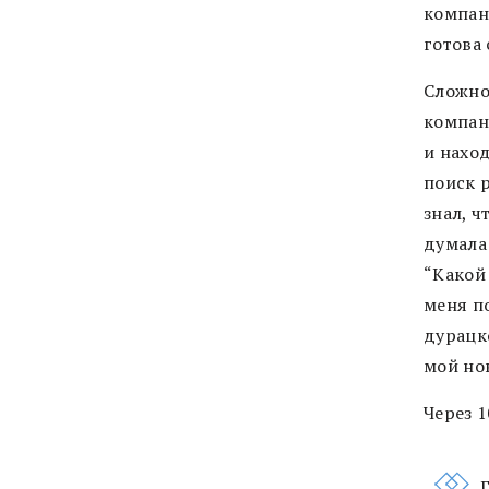
компани
готова 
Сложно
компани
и наход
поиск р
знал, 
думала:
“Какой 
меня п
дурацко
мой но
Через 