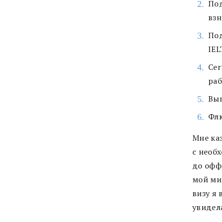
Под
взн
Под
IEL
Cer
раб
Вып
Флю
Мне каз
с необх
до офф
мой ми
визу я
увидела