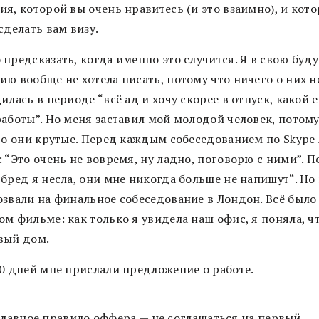
я, которой вы очень нравитесь (и это взаимно), и кото
сделать вам визу.
 предсказать, когда именно это случится. Я в свою бу
ю вообще не хотела писать, потому что ничего о них н
илась в периоде “всё ад и хочу скорее в отпуск, какой 
аботы”. Но меня заставил мой молодой человек, потому
что они крутые. Перед каждым собеседованием по Skype 
 “Это очень не вовремя, ну ладно, поговорю с ними”. П
бред я несла, они мне никогда больше не напишут“. Но 
озвали на финальное собеседование в Лондон. Всё было 
м фильме: как только я увидела наш офис, я поняла, чт
вый дом.
10 дней мне прислали предложение о работе.
Главное правило оффера — не соглашаться на первый