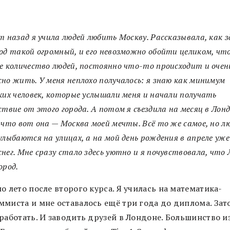
т назад я учила людей любить Москву. Рассказывала, как з
од такой огромный, и его невозможно обойти целиком, что
е количество людей, постоянно что-то происходит и очен
но жить. У меня неплохо получалось: я знаю как минимум
ких человек, которые услышали меня и начали получать
ствие от этого города. А потом я съездила на месяц в Лонд
 что вот она — Москва моей мечты. Всё то же самое, но л
улыбаются на улицах, а на мой день рождения в апреле уже
нег. Мне сразу стало здесь уютно и я почувствовала, что
ород.
о лето после второго курса. Я училась на математика-
ммиста и мне оставалось ещё три года до диплома. Зато
работать. И заводить друзей в Лондоне. Большинство и