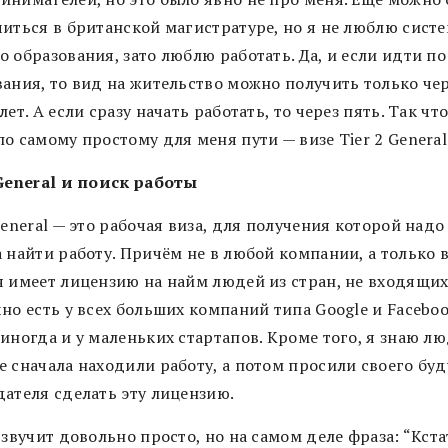
читься в британской магистратуре, но я не люблю сист
 образования, зато люблю работать. Да, и если идти по
вания, то вид на жительство можно получить только че
лет. А если сразу начать работать, то через пять. Так что
о самому простому для меня пути — визе Tier 2 General
 General и поиск работы
General — это рабочая виза, для получения которой надо
 найти работу. Причём не в любой компании, а только в
я имеет лицензию на найм людей из стран, не входящих 
но есть у всех больших компаний типа Google и Faceboo
иногда и у маленьких стартапов. Кроме того, я знаю лю
е сначала находили работу, а потом просили своего бу
дателя сделать эту лицензию.
 звучит довольно просто, но на самом деле фраза: “Кста