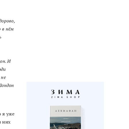
дорово,
 в нём
ь
он. И
юди
 не
 Лондон
 я уже
з них