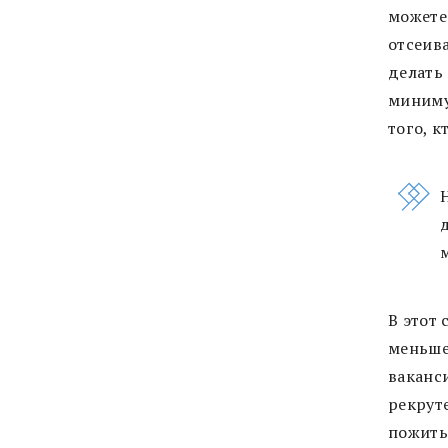
можете
отсеив
делать 
миниму
того, к
В этот
меньше
ваканси
рекрут
пожить