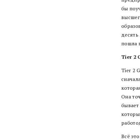
бы поу
высшего
образо
десять 
пошла п
Tier 2
Tier 2 
сначала
котора
Она точ
бывает 
которы
работо
Всё это