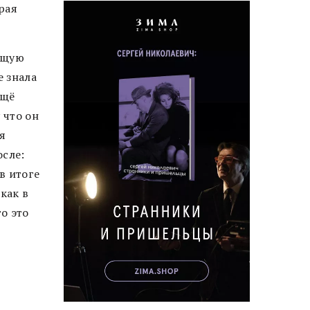
рая
дущую
е знала
ещё
 что он
я
осле:
в итоге
как в
о это