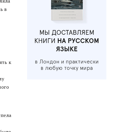
оляла
ь в
ять к
му
ного
спела
и
 было