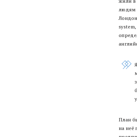
жили в 
людям 
Лондон 
system,
определ
английс
План бы
на неё 
предпр