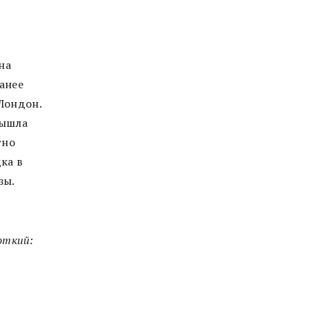
на
анее
Лондон.
вышла
тно
ка в
зы.
роткий: