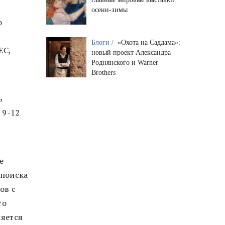
осени-зимы
о
Блоги /
«Охота на Саддама»:
ЕС,
новый проект Александра
Роднянского и Warner
Brothers
ь
 9-12
е
 поиска
ов с
то
ляется