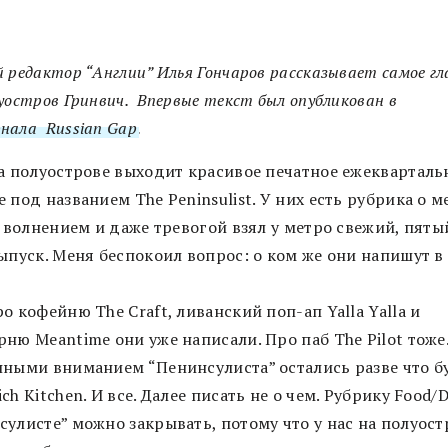
 редактор “Англии” Илья Гончаров рассказывает самое гл
уостров Гринвич. Впервые текст был опубликован в
нала Russian Gap
.
на полуострове выходит красивое печатное ежекварталь
 под названием The Peninsulist. У них есть рубрика о 
с волнением и даже тревогой взял у метро свежий, пяты
ыпуск. Меня беспокоил вопрос: о ком же они напишут в
о кофейню The Craft, ливанский поп-ап Yalla Yalla и
ню Meantime они уже написали. Про паб The Pilot тоже
нными вниманием “Пенинсулиста” остались разве что б
ch Kitchen. И все. Далее писать не о чем. Рубрику Food/D
улисте” можно закрывать, потому что у нас на полуост