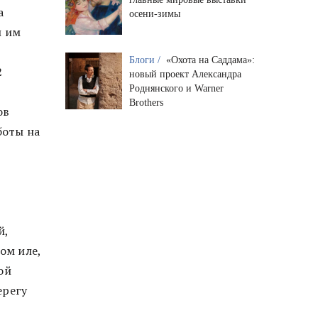
а
осени-зимы
и им
Блоги /
«Охота на Саддама»:
2
новый проект Александра
Роднянского и Warner
Brothers
ов
боты на
й,
ом иле,
ой
ерегу