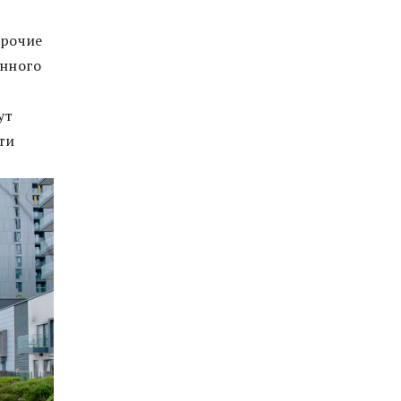
прочие
енного
ут
ти