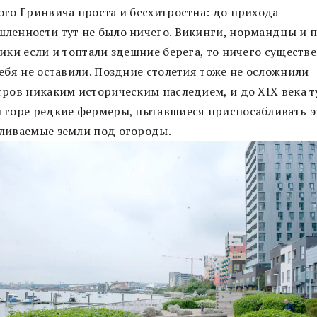
ого Гринвича проста и бесхитростна: до прихода
ленности тут не было ничего. Викинги, нормандцы и 
ики если и топтали здешние берега, то ничего существ
себя не оставили. Поздние столетия тоже не осложнили
тров никаким историческим наследием, и до XIX века т
 горе редкие фермеры, пытавшиеся приспосабливать э
ливаемые земли под огороды.