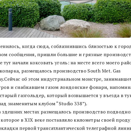
менилось, когда сюда, соблазнившись близостью к горо
вом сообщения, пришли большие и грязные производств
е тут начали коксовать уголь: на месте всего моего райо
экопарка, размещалось производство South Met. Gas
y.Сейчас об этом индустриальном монстре, занимавше
тров и снабжавшем газом лондонские фонари, напомин
 старый газгольдер, который возвышается у въезда в ту
ад знаменитым клубом “Studio 338”).
в здешних местах размещалось производство подводно
, которое в XIX веке поставляло километры своей прод
окладки первой трансатлантической телеграфной линии