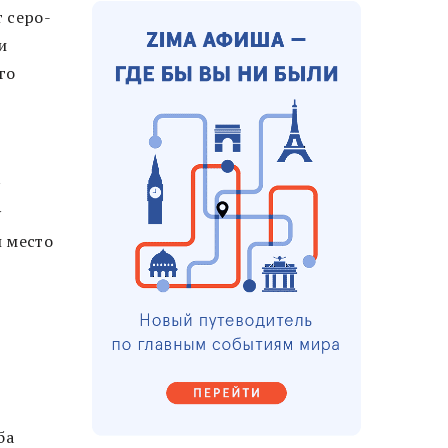
т серо-
и
го
у
у
и место
ба