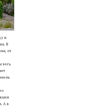
ду и
а. В
на, от
м весь
ает
ннель
го
укции
. А в