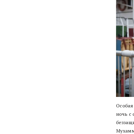
Особая 
ночь с 
беззащ
Мухамм