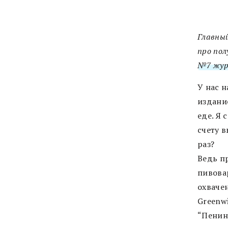
Главный
про пол
№7 жур
У нас 
издание
еде. Я 
счету в
раз?
Ведь пр
пивовар
охваче
Greenwi
“Пенинс