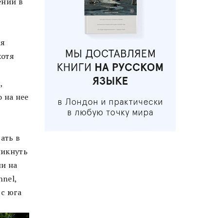
ений в
 я
хотя
,
 на нее
рать в
никнуть
ли на
nnel,
 с юга