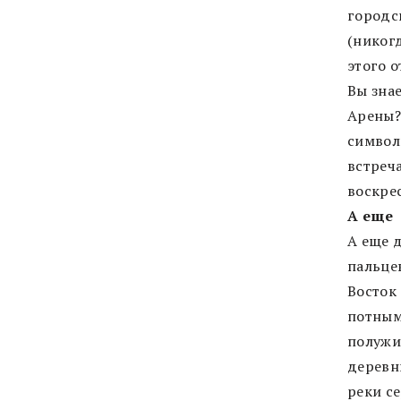
городс
(никогд
этого о
Вы знае
Арены?
символ
встреч
воскре
А еще
А еще 
пальцев
Восток
потным
полужи
деревн
реки с