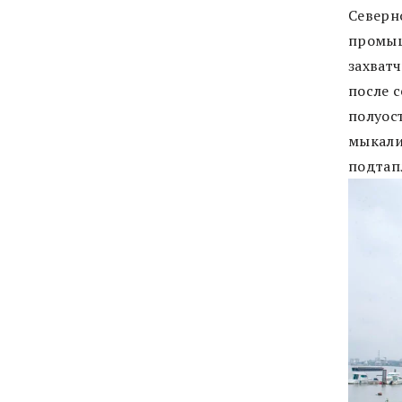
Северн
промыш
захватч
после 
полуос
мыкали
подтап