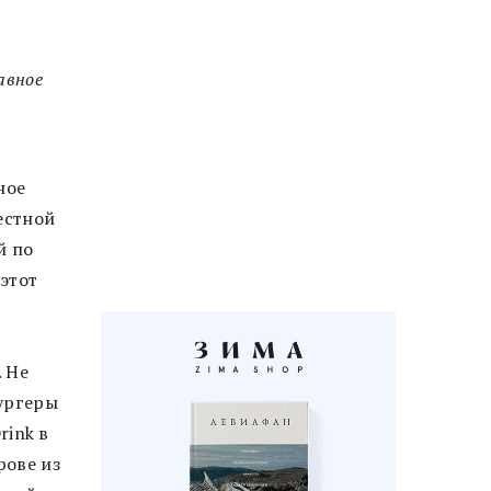
авное
ное
местной
й по
 этот
. Не
ургеры
rink в
рове из