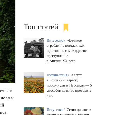
Топ статей
Интересно /
«Великое
ограбление поезда»: как
произошло самое дерзкое
преступление
в Англии XX века
Путешествия /
Август
в Британии: вереск,
подсолнухи и Персеиды — 5
ется в
способов красиво проводить
лето
яного и
ый
Искусство /
Сезон диалогов:
ись
главные мировые выставки