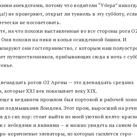
кими анекдотами, потому что водители “Убера” никогд
а!) не проверяют, открыт ли туннель в эту субботу, есл
течески не посоветовать.
те, на что похожи выставленные во все стороны рога О
 Они похожи на пики и копья осажденной башни. И
изируют они гостеприимство, с которым наш полуостр
ает путешественников, прибывающих сюда в ночь с суб
сенье.
двенадцать рогов O2 Арены — это двенадцать средних
, которые ХХI век показывает веку XIX.
 еще в недавнем прошлом был портовой и рабочей зоно
и подмышками Лондона. Этот пром, выросший на речн
в до сих пор: стоит выйти из моей уютной желто-красн
и с лебедями и лилиями — и можно увидеть на самом б
еро-коричневые элеваторы, из которых сыплется серо-