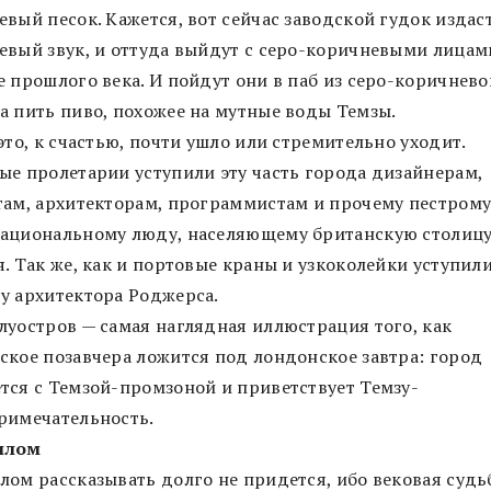
вый песок. Кажется, вот сейчас заводской гудок издас
евый звук, и оттуда выйдут с серо-коричневыми лицам
е прошлого века. И пойдут они в паб из серо-коричнево
а пить пиво, похожее на мутные воды Темзы.
это, к счастью, почти ушло или стремительно уходит.
ые пролетарии уступили эту часть города дизайнерам,
там, архитекторам, программистам и прочему пестром
ациональному люду, населяющему британскую столиц
. Так же, как и портовые краны и узкоколейки уступил
у архитектора Роджерса.
луостров — самая наглядная иллюстрация того, как
ское позавчера ложится под лондонское завтра: город
тся с Темзой-промзоной и приветствует Темзу-
римечательность.
шлом
лом рассказывать долго не придется, ибо вековая судь