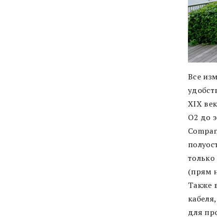
Все из
удобст
XIX век
О2 до 
Compan
полуос
только
(прям н
Также 
кабеля
для пр