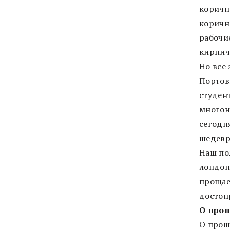
коричне
коричн
рабочи
кирпич
Но все 
Портов
студен
многон
сегодня
шедевр
Наш по
лондон
прощае
достоп
О про
О прош