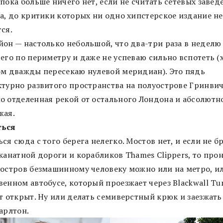
пока больше ничего нет, если не считать сетевых завед
na, до критики которых ни одно хипстерское издание не
ся.
йон — настолько небольшой, что два-три раза в неделю
его по периметру и даже не успеваю сильно вспотеть (
ом дважды пересекаю нулевой меридиан). Это пядь
ктурно развитого пространства на полуострове Гринвич
о отделенная рекой от остального Лондона и абсолютно
жая.
ться
ся сюда с того берега нелегко. Мостов нет, и если не б
канатной дороги и корабликов Thames Clippers, то про
уостров безмашинному человеку можно или на метро, и
енном автобусе, который проезжает через Blackwall Tu
т открыт. Ну или делать семиверстный крюк и заезжать
арлтон.