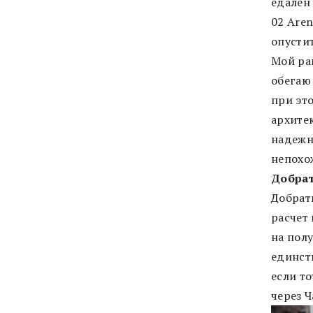
едален 
02 Are
опустит
Мой ра
обегаю 
при эт
архите
надежн
непохо
Добра
Добрать
расчет 
на пол
единств
если то
через Ч