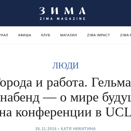
РНАЛ
АФИША
КЛУБ
МАГАЗИН
ZIMA IMPACT
ZIMA
ЛЮДИ
орода и работа. Гельм
онабенд — о мире буду
на конференции в UC
26.11.2016
КАТЯ НИКИТИНА