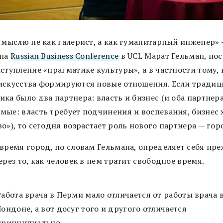
я мыслю не как галерист, а как гуманитарный инженер»
 на
Russian Business Conference
в UCL Марат Гельман, по
ступление «прагматике культуры», а в частности тому, 
искусства формируются новые отношения. Если традиц
ка было два партнера: власть и бизнес (и оба партнер
мые: власть требует подчинения и воспевания, бизнес 
о»), то сегодня возрастает роль нового партнера — гор
 время город, по словам Гельмана, определяет себя пр
ерез то, как человек в нем тратит свободное время.
Работа врача в Перми мало отличается от работы врача 
Лондоне, а вот досуг того и другого отличается
принципиально.