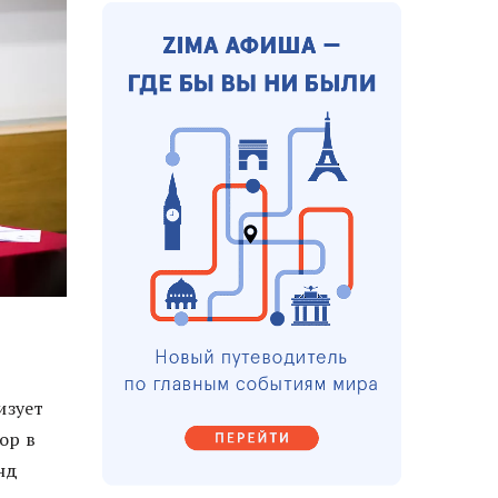
изует
ор в
нд