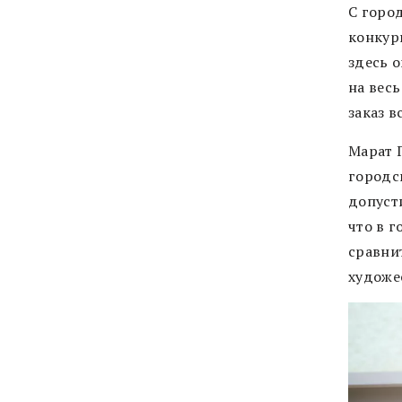
С горо
конкур
здесь 
на весь
заказ в
Марат 
городс
допусти
что в 
сравни
художе