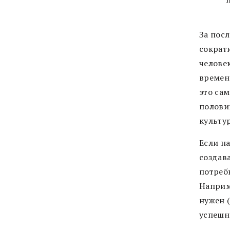
За пос
сократи
челове
времен
это сам
полови
культур
Если на
создав
потребн
Наприм
нужен 
успешн