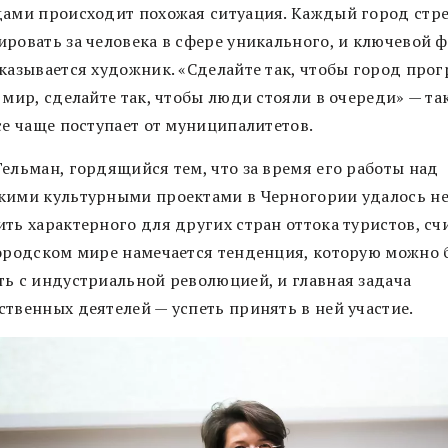
дами происходит похожая ситуация. Каждый город стр
ировать за человека в сфере уникального, и ключевой 
оказывается художник. «Сделайте так, чтобы город про
 мир, сделайте так, чтобы люди стояли в очереди» — та
се чаще поступает от муниципалитетов.
Гельман, гордящийся тем, что за время его работы над
кими культурными проектами в Черногории удалось н
ть характерного для других стран оттока туристов, счи
городском мире намечается тенденция, которую можно 
ть с индустриальной революцией, и главная задача
ственных деятелей — успеть принять в ней участие.