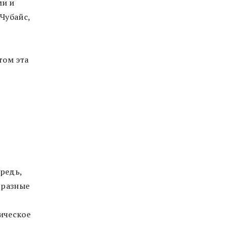
ми и
Чубайс,
том эта
редь,
 разные
ическое