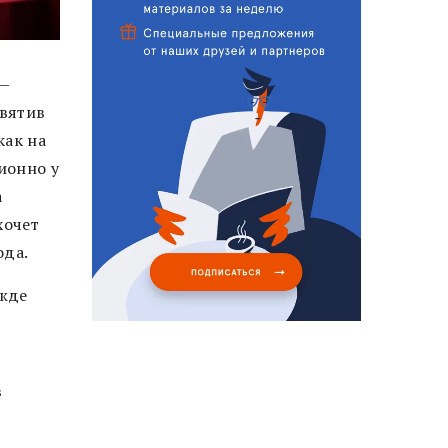
 —
святив
как на
ионно у
а
хочет
ода.
ежде
в