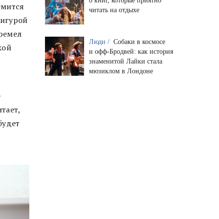
8 книг, которые приятно
емится
читать на отдыхе
фигурой
гремел
Люди /
Собаки в космосе
кой
и офф-Бродвей: как история
знаменитой Лайки стала
мюзиклом в Лондоне
е
тает,
будет