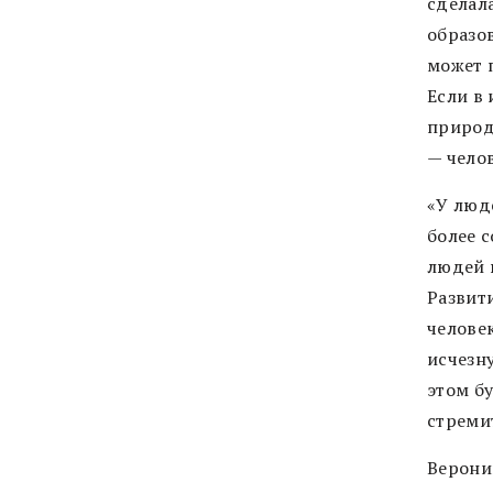
сделал
образов
может 
Если в
природ
— челов
«У люд
более 
людей 
Развит
челове
исчезн
этом б
стреми
Верони