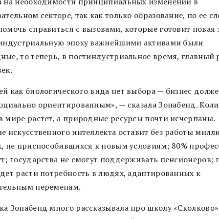
а на необходимости принципиальных изменений в
ательном секторе, так как только образование, по ее сл
помочь справиться с вызовами, которые готовит новая 
 индустриальную эпоху важнейшими активами были
ные, то теперь, в постиндустриальное время, главный 
ек.
ей как биологического вида нет выбора — бизнес долже
социально ориентированным», — сказала Зонабенд. Коли
в мире растет, а природные ресурсы почти исчерпаны.
ие искусственного интеллекта оставит без работы милл
к, не приспособившихся к новым условиям; 80% профе
ут; государства не смогут поддерживать пенсионеров; 
удет расти потребность в людях, адаптированных к
тельным переменам.
ка Зонабенд много рассказывала про школу «Сколково»