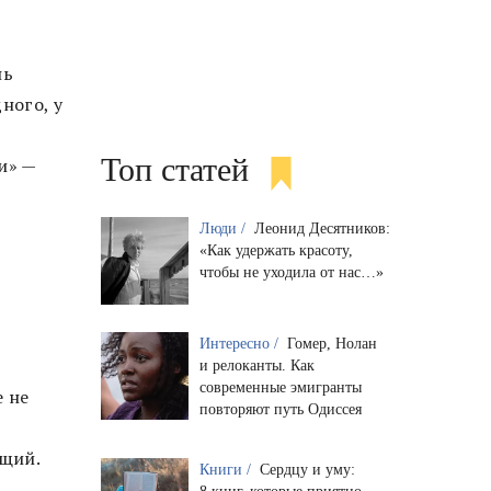
нь
ного, у
Топ статей
и» —
Люди /
Леонид Десятников:
«Как удержать красоту,
чтобы не уходила от нас…»
Интересно /
Гомер, Нолан
и релоканты. Как
современные эмигранты
е не
повторяют путь Одиссея
ющий.
Книги /
Сердцу и уму: