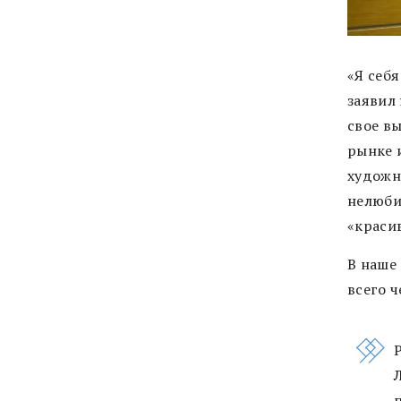
«Я себ
заявил
свое вы
рынке 
художни
нелюби
«красив
В наше
всего ч