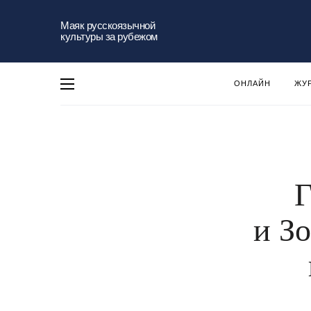
Маяк русскоязычной
культуры за рубежом
ОНЛАЙН
ЖУ
Г
и З