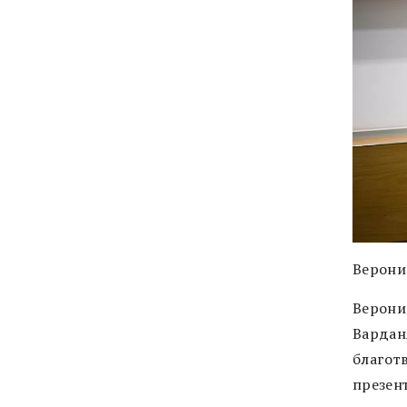
Верони
Верони
Вардан
благот
презен