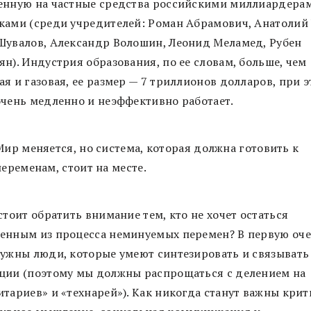
енную на частные средства российскими миллиардера
ками (среди учредителей: Роман Абрамович, Анатолий 
Шувалов, Александр Волошин, Леонид Меламед, Рубен
н). Индустрия образования, по ее словам, больше, чем
я и газовая, ее размер — 7 триллионов долларов, при э
очень медленно и неэффективно работает.
Мир меняется, но система, которая должна готовить к
переменам, стоит на месте.
стоит обратить внимание тем, кто не хочет остаться
енным из процесса неминуемых перемен? В первую оче
нужны люди, которые умеют синтезировать и связывать
ции (поэтому мы должны распрощаться с делением на
итариев» и «технарей»). Как никогда станут важны крит