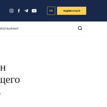
EN
ПОДПИСАТЬСЯ
 RESTAURANT
ан
щего
L