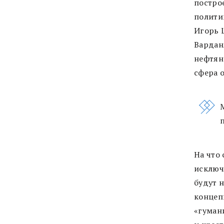
постро
полити
Игорь 
Варданя
нефтяна
сфера 
На что 
исключ
будут 
концеп
«гуман