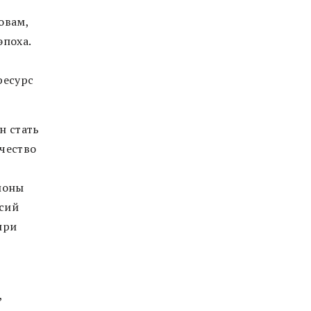
овам,
эпоха.
ресурс
н стать
чество
ионы
ссий
при
,