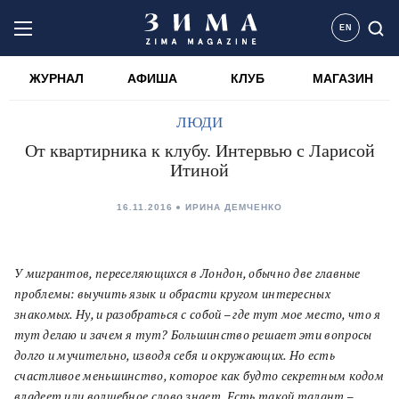
EN
ЖУРНАЛ
АФИША
КЛУБ
МАГАЗИН
ЛЮДИ
От квартирника к клубу. Интервью c Ларисой
Итиной
16.11.2016
ИРИНА ДЕМЧЕНКО
У мигрантов, переселяющихся в Лондон, обычно две главные
проблемы: выучить язык и обрасти кругом интересных
знакомых. Ну, и разобраться с собой – где тут мое место, что я
тут делаю и зачем я тут? Большинство решает эти вопросы
долго и мучительно, изводя себя и окружающих. Но есть
счастливое меньшинство, которое как будто секретным кодом
владеет или волшебное слово знает. Есть такой талант –