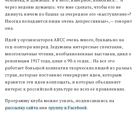
человека, и думаешь: я в него, наверное, влюблюсь… А
через неделю думаешь: что мне сделать, чтобы его не
двинуть ничем по башке за очередное его «выступление»?
Иногда попадаются люди очень депрессивные», — говорит
она.
Идей у организаторов ARCC очень много, буквально на
год-полтора вперед. Задуманы интересные спектакли,
многоязычные чтения, необыкновенные выставки, цикл о
революции 1917 года, цикл о 90-х годах… На все это
работает большой коллектив творческих людей из разных
стран, которые постоянно генерируют идеи, которым
нравится эти идеи воплощать, и которых объединяет
интерес к российской культуре во всех ее проявлениях.
Программу клуба можно узнать, подписавшись на
рассылку сайта
или
группу в Facebook
.