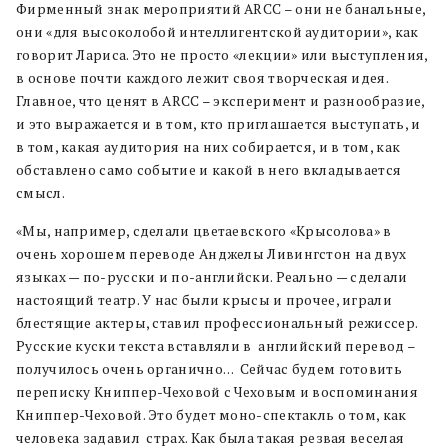
Фирменный знак мероприятий ARCC – они не банальные,
они «для высоколобой интеллигентской аудитории», как
говорит Лариса. Это не просто «лекции» или выступления,
в основе почти каждого лежит своя творческая идея.
Главное, что ценят в ARCC – эксперимент и разнообразие,
и это выражается и в том, кто приглашается выступать, и
в том, какая аудитория на них собирается, и в том, как
обставлено само событие и какой в него вкладывается
смысл.
«Мы, например, сделали цветаевского «Крысолова» в
очень хорошем переводе Анджелы Ливингстон на двух
языках — по-русски и по-английски. Реально — сделали
настоящий театр. У нас были крысы и прочее, играли
блестящие актеры, ставил профессиональный режиссер.
Русские куски текста вставляли в английский перевод –
получилось очень органично… Сейчас будем готовить
переписку Книппер-Чеховой с Чеховым и воспоминания
Книппер-Чеховой. Это будет моно-спектакль о том, как
человека задавил страх. Как была такая резвая веселая