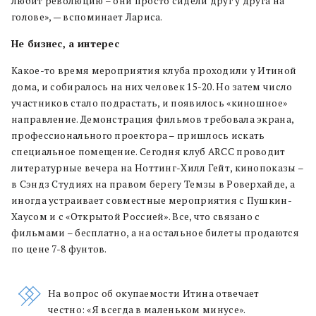
любит революцию – они просто сидели друг у друга на
голове», — вспоминает Лариса.
Не бизнес, а интерес
Какое-то время мероприятия клуба проходили у Итиной
дома, и собиралось на них человек 15-20. Но затем число
участников стало подрастать, и появилось «киношное»
направление. Демонстрация фильмов требовала экрана,
профессионального проектора – пришлось искать
специальное помещение. Сегодня клуб ARCC проводит
литературные вечера на Ноттинг-Хилл Гейт, кинопоказы –
в Сэндз Студиях на правом берегу Темзы в Роверхайде, а
иногда устраивает совместные мероприятия с Пушкин-
Хаусом и с «Открытой Россией». Все, что связано с
фильмами – бесплатно, а на остальное билеты продаются
по цене 7-8 фунтов.
На вопрос об окупаемости Итина отвечает
честно: «Я всегда в маленьком минусе».