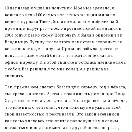
10 лет назад я ушла из политики. Моё имя гремело, я
вошла в число 100 самых известных женщин мира по
версии журнала Times, была номинантом нобелевской
премии, и вдруг раз – после президентской кампании в
2004 году я резко ухожу. Поскольку я была в оппозиции к
Владимиру Путину, после этого меня стали сторониться
все чиновники, все друзья. Про меня забыла пресса от
испуга, и даже малый бизнес не захотел мне сдавать
офисы в аренду. И в этой тишине я осталась наедине сама
с собой. Все решили, что мне конец. А я решила не
спешить.
Так, прежде чем сделать блестящую карьеру, год я лежала,
смотрела в потолок. Затем я стала писать роман про Норд
Ост, и так он меня увлёк, что я забыла про все свои печали,
что мне никто не звонит, что я никому не нужна со всей
свой известностью и рейтингами. Это закон вселенной:
как только человек становится равнодушным к своим
несчастьям и подсаживается на другой поток энергии,