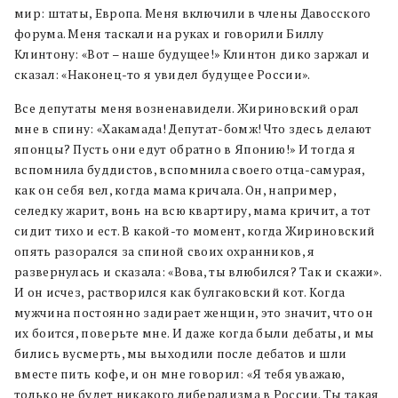
мир: штаты, Европа. Меня включили в члены Давосского
форума. Меня таскали на руках и говорили Биллу
Клинтону: «Вот – наше будущее!» Клинтон дико заржал и
сказал: «Наконец-то я увидел будущее России».
Все депутаты меня возненавидели. Жириновский орал
мне в спину: «Хакамада! Депутат-бомж! Что здесь делают
японцы? Пусть они едут обратно в Японию!» И тогда я
вспомнила буддистов, вспомнила своего отца-самурая,
как он себя вел, когда мама кричала. Он, например,
селедку жарит, вонь на всю квартиру, мама кричит, а тот
сидит тихо и ест. В какой-то момент, когда Жириновский
опять разорался за спиной своих охранников, я
развернулась и сказала: «Вова, ты влюбился? Так и скажи».
И он исчез, растворился как булгаковский кот. Когда
мужчина постоянно задирает женщин, это значит, что он
их боится, поверьте мне. И даже когда были дебаты, и мы
бились вусмерть, мы выходили после дебатов и шли
вместе пить кофе, и он мне говорил: «Я тебя уважаю,
только не будет никакого либерализма в России. Ты такая