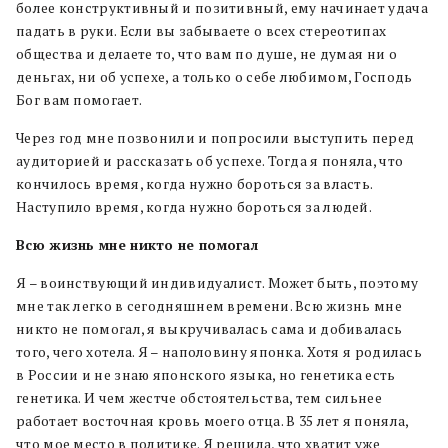
более конструктивный и позитивный, ему начинает удача
падать в руки. Если вы забываете о всех стереотипах
общества и делаете то, что вам по душе, не думая ни о
деньгах, ни об успехе, а только о себе любимом, Господь
Бог вам помогает.
Через год мне позвонили и попросили выступить перед
аудиторией и рассказать об успехе. Тогда я поняла, что
кончилось время, когда нужно бороться за власть.
Наступило время, когда нужно бороться за людей.
Всю жизнь мне никто не помогал
Я – воинствующий индивидуалист. Может быть, поэтому
мне так легко в сегодняшнем времени. Всю жизнь мне
никто не помогал, я выкручивалась сама и добивалась
того, чего хотела. Я – наполовину японка. Хотя я родилась
в России и не знаю японского языка, но генетика есть
генетика. И чем жестче обстоятельства, тем сильнее
работает восточная кровь моего отца. В 35 лет я поняла,
что мое место в политике. Я решила, что хватит уже