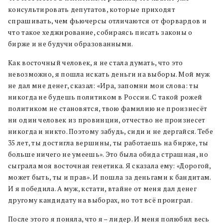
консультировать депутатов, которые приходят
спрашивать, чем фьючерсы отличаются от форвардов и
что такое хеджирование, собираясь писать законы о
бирже и не будучи образованными.
Как восточный человек, я не стала думать, что это
невозможно, я пошла искать деньги на выборы. Мой муж
не дал мне денег, сказал: «Ира, запомни мои слова: ты
никогда не будешь политиком в России. С такой рожей
политиком не становятся, твою фамилию не произнесёт
ни один человек из провинции, отчество не произнесет
никогда и никто. Поэтому забудь, сиди и не дергайся. Тебе
35 лет, ты достигла вершины, ты работаешь на бирже, ты
больше ничего не умеешь». Это была обида страшная, но
сыграла моя восточная генетика. Я сказала ему: «Дорогой,
может быть, ты и прав». И пошла за деньгами к бандитам.
И я победила. А муж, кстати, втайне от меня дал денег
другому кандидату на выборах, но тот всё проиграл.
После этого я поняла, что я – лидер. И меня полюбил весь