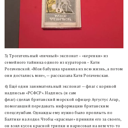
3) Трогательный «личный» экспонат – «керенки» из
семейного тайника одного из кураторов – Кати
Рогачевской. «Моя бабушка хранила их всю жизнь, а потом
они достались мне», — рассказала Катя Рогачевская.
4) Ещё один занимательный экспонат — флаг с корявой
надписью «РСФСР». Надпись (и сам
флаг) сделал британский морской офицер Аугустус Агар,
помогавший передавать информацию британским
спецслужбам. Однажды ему нужно было проплыть по
Балтике на лодке. Чтобы «красные» приняли его за своего,
он взял кусок красной тряпки и нарисовал на нем что-то