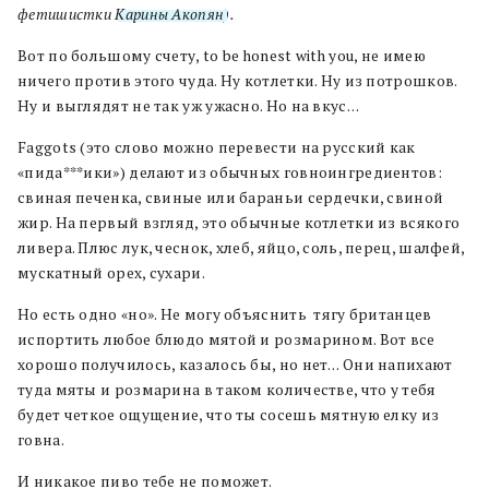
фетишистки
Карины Акопян
).
Вот по большому счету, to be honest with you, не имею
ничего против этого чуда. Ну котлетки. Ну из потрошков.
Ну и выглядят не так уж ужасно. Но на вкус…
Faggots (это слово можно перевести на русский как
«пида***ики») делают из обычных говноингредиентов:
свиная печенка, свиные или бараньи сердечки, свиной
жир. На первый взгляд, это обычные котлетки из всякого
ливера. Плюс лук, чеснок, хлеб, яйцо, соль, перец, шалфей,
мускатный орех, сухари.
Но есть одно «но». Не могу объяснить тягу британцев
испортить любое блюдо мятой и розмарином. Вот все
хорошо получилось, казалось бы, но нет… Они напихают
туда мяты и розмарина в таком количестве, что у тебя
будет четкое ощущение, что ты сосешь мятную елку из
говна.
И никакое пиво тебе не поможет.