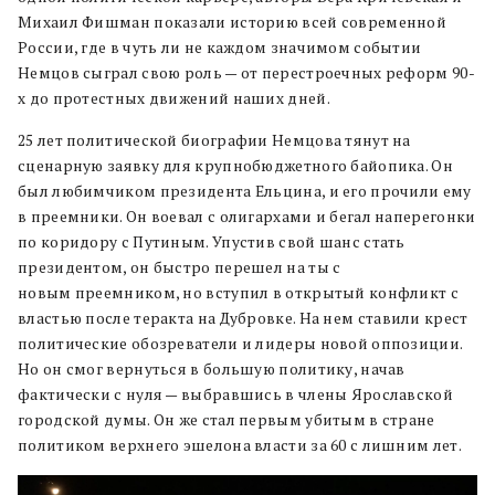
Михаил Фишман показали историю всей современной
России, где в чуть ли не каждом значимом событии
Немцов сыграл свою роль — от перестроечных реформ 90-
х до протестных движений наших дней.
25 лет политической биографии Немцова тянут на
сценарную заявку для крупнобюджетного байопика. Он
был любимчиком президента Ельцина, и его прочили ему
в преемники. Он воевал с олигархами и бегал наперегонки
по коридору с Путиным. Упустив свой шанс стать
президентом, он быстро перешел на ты с
новым преемником, но вступил в открытый конфликт с
властью после теракта на Дубровке. На
нем ставили крест
политические обозреватели и лидеры новой оппозиции.
Но он смог вернуться в большую политику, начав
фактически с нуля — выбравшись в члены Ярославской
городской думы. Он же стал первым убитым в стране
политиком верхнего эшелона власти за 60 с лишним лет.