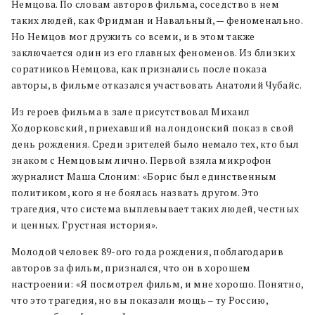
Немцова. По словам авторов фильма, соседство в нем
таких людей, как Фридман и Навальный, — феноменально.
Но Немцов мог дружить со всеми, и в этом также
заключается один из его главных феноменов. Из близких
соратников Немцова, как признались после показа
авторы, в фильме отказался участвовать Анатолий Чубайс.
Из героев фильма в зале присутствовал Михаил
Ходорковский, приехавший на лондонский показ в свой
день рождения.
Среди зрителей было немало тех, кто был
знаком с Немцовым лично. Первой взяла микрофон
журналист Маша Слоним: «Борис был единственным
политиком, кого я не боялась назвать другом. Это
трагедия, что система выплевывает таких людей, честных
и ценных. Грустная история».
Молодой человек 89-ого года рождения, поблагодарив
авторов за фильм, признался, что он в хорошем
настроении: «Я посмотрел фильм, и мне хорошо. Понятно,
что это трагедия, но вы показали мощь – ту Россию,