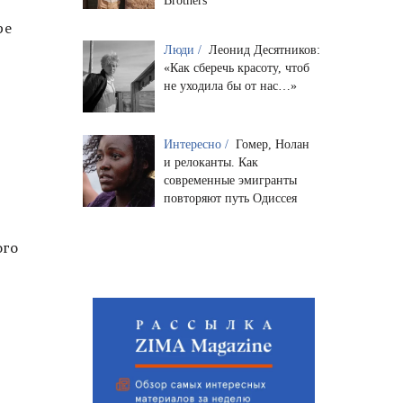
Brothers
ре
Люди /
Леонид Десятников:
«Как сберечь красоту, чтоб
не уходила бы от нас…»
Интересно /
Гомер, Нолан
и релоканты. Как
современные эмигранты
повторяют путь Одиссея
ого