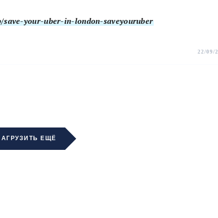
p/save-your-uber-in-london-saveyouruber
22/09/
ЗАГРУЗИТЬ ЕЩЁ