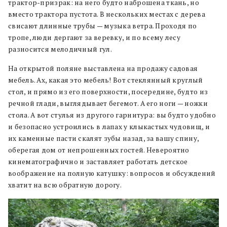
трактор-призрак: на него будто наброшена ткань, но
вместо трактора пустота. В нескольких местах с дерева
свисают длинные трубы — музыка ветра. Проходя по
тропе, люди дергают за веревку, и по всему лесу
разносится мелодичный гул.
На открытой поляне выставлена на продажу садовая
мебель. Ах, какая это мебель! Вот стеклянный круглый
стол, и прямо из его поверхности, посередине, будто из
речной глади, выглядывает бегемот. А его ноги — ножки
стола. А вот стулья из другого гарнитура: вы будто удобно
и безопасно устроились в лапах у клыкастых чудовищ, и
их каменные пасти скалят зубы назад, за вашу спину,
оберегая дом от непрошенных гостей. Невероятно
кинематографично и заставляет работать детское
воображение на полную катушку: вопросов и обсуждений
хватит на всю обратную дорогу.