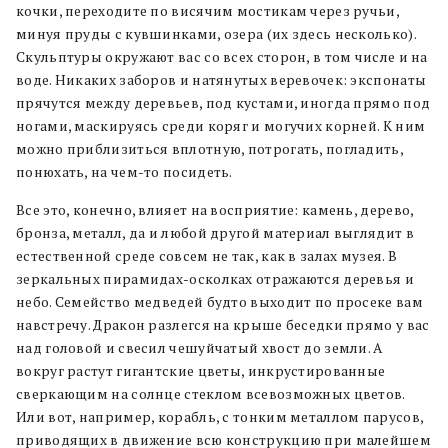
кочки, переходите по висячим мостикам через ручьи,
минуя пруды с кувшинками, озера (их здесь несколько).
Скульптуры окружают вас со всех сторон, в том числе и на
воде. Никаких заборов и натянутых веревочек: экспонаты
прячутся между деревьев, под кустами, иногда прямо под
ногами, маскируясь среди коряг и могучих корней. К ним
можно приблизиться вплотную, потрогать, погладить,
понюхать, на чем-то посидеть.
Все это, конечно, влияет на восприятие: камень, дерево,
бронза, металл, да и любой другой материал выглядит в
естественной среде совсем не так, как в залах музея. В
зеркальных пирамидах-осколках отражаются деревья и
небо. Семейство медведей будто выходит по просеке вам
навстречу. Дракон разлегся на крыше беседки прямо у вас
над головой и свесил чешуйчатый хвост до земли. А
вокруг растут гигантские цветы, инкрустированные
сверкающим на солнце стеклом всевозможных цветов.
Или вот, например, корабль, с тонким металлом парусов,
приводящих в движение всю конструкцию при малейшем