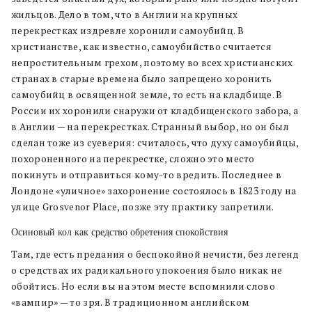
жильцов. Дело в том, что в Англии на крупных
перекрестках издревле хоронили самоубийц. В
христианстве, как известно, самоубийство считается
непростительным грехом, поэтому во всех христианских
странах в старые времена было запрещено хоронить
самоубийц в освященной земле, то есть на кладбище. В
России их хоронили снаружи от кладбищенского забора, а
в Англии — на перекрестках. Странный выбор, но он был
сделан тоже из суеверия: считалось, что духу самоубийцы,
похороненного на перекрестке, сложно это место
покинуть и отправиться кому-то вредить. Последнее в
Лондоне «уличное» захоронение состоялось в 1823 году на
улице Grosvenor Place, позже эту практику запретили.
Осиновый кол как средство обретения спокойствия
Там, где есть предания о беспокойной нечисти, без легенд
о средствах их радикального упокоения было никак не
обойтись. Но если вы на этом месте вспомнили слово
«вампир» — то зря. В традиционном английском