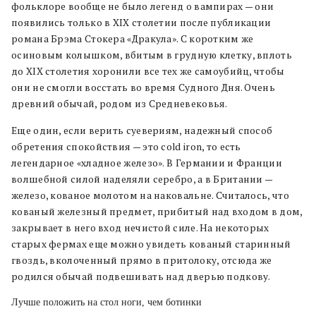
фольклоре вообще не было легенд о вампирах — они
появились только в XIX столетии после публикации
романа Брэма Стокера «Дракула». С коротким же
осиновым колышком, вбитым в грудную клетку, вплоть
до XIX столетия хоронили все тех же самоубийц, чтобы
они не смогли восстать во время Судного Дня. Очень
древний обычай, родом из Средневековья.
Еще один, если верить суевериям, надежный способ
обретения спокойствия — это cold iron, то есть
легендарное «хладное железо». В Германии и Франции
волшебной силой наделяли серебро, а в Британии —
железо, кованое молотом на наковальне. Считалось, что
кованый железный предмет, прибитый над входом в дом,
закрывает в него вход нечистой силе. На некоторых
старых фермах еще можно увидеть кованый старинный
гвоздь, вколоченный прямо в притолоку, отсюда же
родился обычай подвешивать над дверью подкову.
Лучше положить на стол ноги, чем ботинки