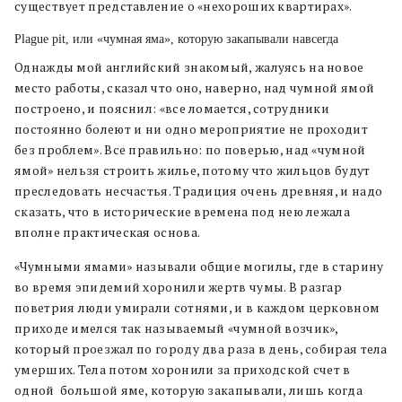
существует представление о «нехороших квартирах».
Plague pit, или «чумная яма», которую закапывали навсегда
Однажды мой английский знакомый, жалуясь на новое
место работы, сказал что оно, наверно, над чумной ямой
построено, и пояснил: «все ломается, сотрудники
постоянно болеют и ни одно мероприятие не проходит
без проблем». Все правильно: по поверью, над «чумной
ямой» нельзя строить жилье, потому что жильцов будут
преследовать несчастья. Традиция очень древняя, и надо
сказать, что в исторические времена под нею лежала
вполне практическая основа.
«Чумными ямами» называли общие могилы, где в старину
во время эпидемий хоронили жертв чумы. В разгар
поветрия люди умирали сотнями, и в каждом церковном
приходе имелся так называемый «чумной возчик»,
который проезжал по городу два раза в день, собирая тела
умерших. Тела потом хоронили за приходской счет в
одной
большой яме, которую закапывали, лишь когда