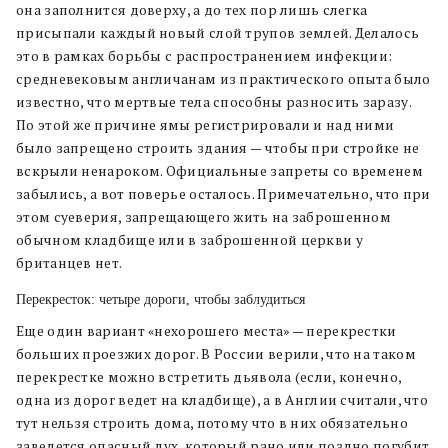
она заполнится доверху, а до тех пор лишь слегка
присыпали каждый новый слой трупов землей. Делалось
это в рамках борьбы с распространением инфекции:
средневековым англичанам из практического опыта было
известно, что мертвые тела способны разносить заразу.
По этой же причине ямы регистрировали и над ними
было запрещено строить здания — чтобы при стройке не
вскрыли ненароком. Официальные запреты со временем
забылись, а вот поверье осталось. Примечательно, что при
этом суеверия, запрещающего жить на заброшенном
обычном кладбище или в заброшенной церкви у
британцев нет.
Перекресток: четыре дороги, чтобы заблудиться
Еще один вариант «нехорошего места» — перекрестки
больших проезжих дорог. В России верили, что на таком
перекрестке можно встретить дьявола (если, конечно,
одна из дорог ведет на кладбище), а в Англии считали, что
тут нельзя строить дома, потому что в них обязательно
заведется опасный дух, который рано или поздно погубит