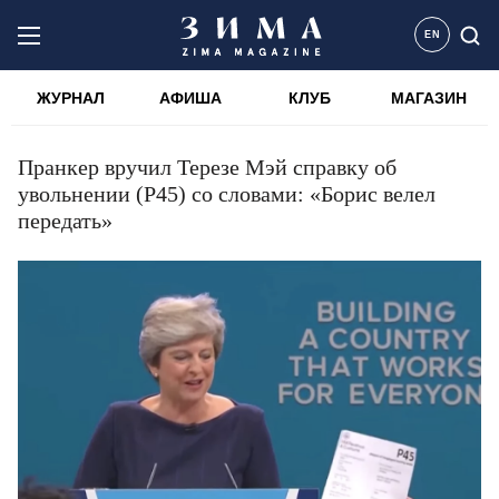
EN
ЖУРНАЛ
АФИША
КЛУБ
МАГАЗИН
Пранкер вручил Терезе Мэй справку об
увольнении (P45) со словами: «Борис велел
передать»