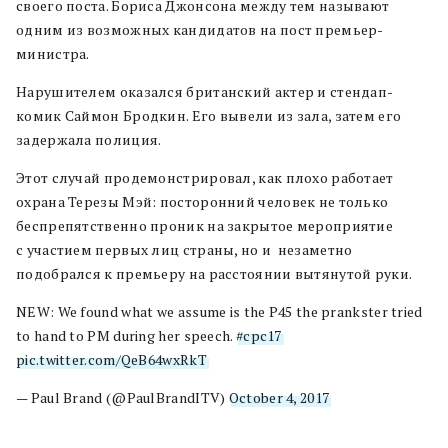
своего поста. Бориса Джонсона между тем называют
одним из возможных кандидатов на пост премьер-
министра.
Нарушителем оказался британский актер и стендап-
комик Саймон Бродкин. Его вывели из зала, затем его
задержала полиция.
Этот случай продемонстрировал, как плохо работает
охрана Терезы Мэй: посторонний человек не только
беспрепятственно проник на закрытое мероприятие
с участием первых лиц страны, но и незаметно
подобрался к премьеру на расстоянии вытянутой руки.
NEW: We found what we assume is the P45 the prankster tried
to hand to PM during her speech.
#cpc17
pic.twitter.com/QeB64wxRkT
— Paul Brand (@PaulBrandITV)
October 4, 2017