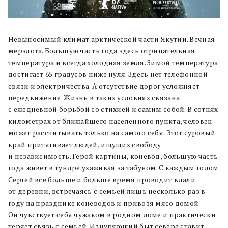
Невыносимый климат арктической части Якутии. Вечная
мерзлота. Большую часть года здесь отрицательная
температура и всегда холодная земля. Зимой температура
достигает 65 градусов ниже нуля. Здесь нет телефонной
связи и электричества. А отсутствие дорог усложняет
передвижение. Жизнь в таких условиях связана
с ежедневной борьбой со стихией и самим собой. В сотнях
километрах от ближайшего населенного пункта, человек
может рассчитывать только на самого себя. Этот суровый
край притягивает людей, ищущих свободу
и независимость. Герой картины, коневод, большую часть
года живет в тундре ухаживая за табуном. С каждым годом
Сергей все больше и больше время проводит вдали
от деревни, встречаясь с семьей лишь несколько раз в
году на празднике коневодов и привозя мясо домой.
Он чувствует себя чужаком в родном доме и практически
теряет связь с семьей. Изнуряющий быт севера ставит