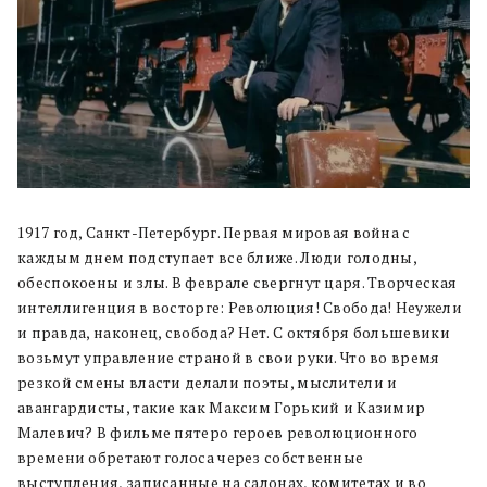
1917 год, Санкт-Петербург. Первая мировая война с
каждым днем подступает все ближе. Люди голодны,
обеспокоены и злы. В феврале свергнут царя. Творческая
интеллигенция в восторге: Революция! Свобода! Неужели
и правда, наконец, свобода? Нет. С октября большевики
возьмут управление страной в свои руки. Что во время
резкой смены власти делали поэты, мыслители и
авангардисты, такие как Максим Горький и Казимир
Малевич? В фильме пятеро героев революционного
времени обретают голоса через собственные
выступления, записанные на салонах, комитетах и во