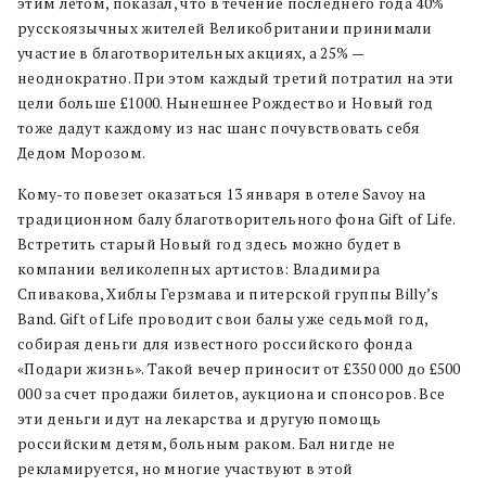
этим летом, показал, что в течение последнего года 40%
русскоязычных жителей Великобритании принимали
участие в благотворительных акциях, а 25% —
неоднократно. При этом каждый третий потратил на эти
цели больше £1000. Нынешнее Рождество и Новый год
тоже дадут каждому из нас шанс почувствовать себя
Дедом Морозом.
Кому-то повезет оказаться 13 января в отеле Savoy на
традиционном балу благотворительного фона Gift of Life.
Встретить старый Новый год здесь можно будет в
компании великолепных артистов: Владимира
Спивакова, Хиблы Герзмава и питерской группы Billy’s
Band. Gift of Life проводит свои балы уже седьмой год,
собирая деньги для известного российского фонда
«Подари жизнь». Такой вечер приносит от £350 000 до £500
000 за счет продажи билетов, аукциона и спонсоров. Все
эти деньги идут на лекарства и другую помощь
российским детям, больным раком. Бал нигде не
рекламируется, но многие участвуют в этой