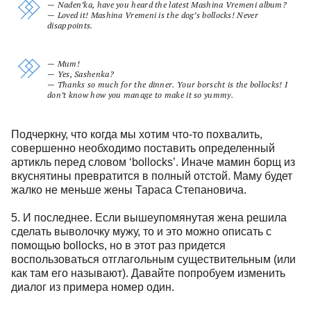
— Naden’ka, have you heard the latest Mashina Vremeni album?
— Loved it! Mashina Vremeni is the dog’s bollocks! Never
disappoints.
— Mum!
— Yes, Sashenka?
— Thanks so much for the dinner. Your borscht is the bollocks! I
don’t know how you manage to make it so yummy.
Подчеркну, что когда мы хотим что-то похвалить,
совершенно необходимо поставить определенный
артикль перед словом ‘bollocks’. Иначе мамин борщ из
вкуснятины превратится в полный отстой. Маму будет
жалко не меньше жены Тараса Степановича.
5. И последнее. Если вышеупомянутая жена решила
сделать выволочку мужу, то и это можно описать с
помощью bollocks, но в этот раз придется
воспользоваться отглагольным существительным (или
как там его называют). Давайте попробуем изменить
диалог из примера номер один.