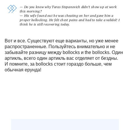
— Do you know why Taras Stepanovich didn’t show up at work
this morning?
— His wife found out he was cheating on her and gave him a
proper bollocking. He felt chest pains and had to take а validol! I
think he is still recovering today.
Вот и все. Существуют еще варианты, но уже менее
распространенные. Пользуйтесь внимательно и не
забывайте разницу между bollocks и the bollocks. Один
артикль, всего один артикль вас отделяет от бездны.
И помните, за bollocks стоит гораздо больше, чем
обычная ерунда!