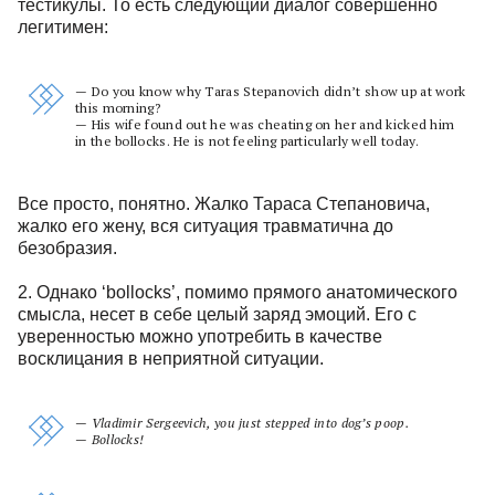
тестикулы. То есть следующий диалог совершенно
легитимен:
— Do you know why Taras Stepanovich didn’t show up at work
this morning?
— His wife found out he was cheating on her and kicked him
in the bollocks. He is not feeling particularly well today.
Все просто, понятно. Жалко Тараса Степановича,
жалко его жену, вся ситуация травматична до
безобразия.
2. Однако ‘bollocks’, помимо прямого анатомического
смысла, несет в себе целый заряд эмоций. Его с
уверенностью можно употребить в качестве
восклицания в неприятной ситуации.
— Vladimir Sergeevich, you just stepped into dog’s poop.
— Bollocks!