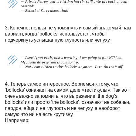
— Private Petrov, you are letting hot tin spill onto the back of your
comrade.
— Bollocks! Sorry about that!
3. Конечно, нельзя не упомянуть и самый знакомый нам
вариант, когда ‘bollocks’ используется, чтобы
подчеркнуть услышанную глупость или чепуху.
— Pavel Ignat’evich, just a warning, I am going to put NTV on.
My favourite program is coming up.
— No! I can’t listen to this bollocks anymore. Turn this shit off!
4. Теперь самое интересное. Вернемся к тому, что
‘bollocks’ означает на самом деле «тестикулы». Так вот,
очень важно запомнить, что выражение ‘the dog’s
bollocks’ или просто ‘the bollocks’, означают не собачьи,
пардон, яйца и не глупость и не чепуху, а наоборот,
самую что ни на есть крутизну.
Например: