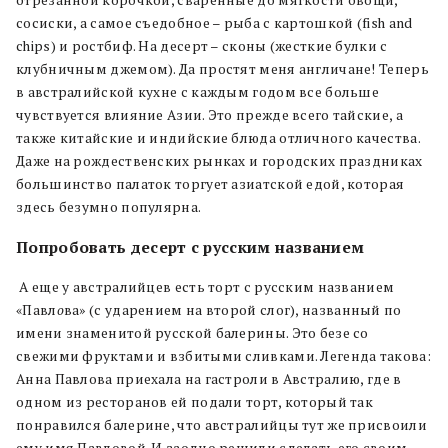
отрезанной корочкой, сваренные до мягкости овощи,
сосиски, а самое съедобное – рыба с картошкой (fish and
chips) и ростбиф. На десерт – сконы (жесткие булки с
клубничным джемом). Да простят меня англичане! Теперь
в австралийской кухне с каждым годом все больше
чувствуется влияние Азии. Это прежде всего тайские, а
также китайские и индийские блюда отличного качества.
Даже на рождественских рынках и городских праздниках
большинство палаток торгует азиатской едой, которая
здесь безумно популярна.
Попробовать десерт с русским названием
А еще у австралийцев есть торт с русским названием
«Павл
о
ва» (с ударением на второй слог), названный по
имени знаменитой русской балерины. Это безе со
свежими фруктами и взбитыми сливками. Легенда такова:
Анна Павлова приехала на гастроли в Австралию, где в
одном из ресторанов ей подали торт, который так
понравился балерине, что австралийцы тут же присвоили