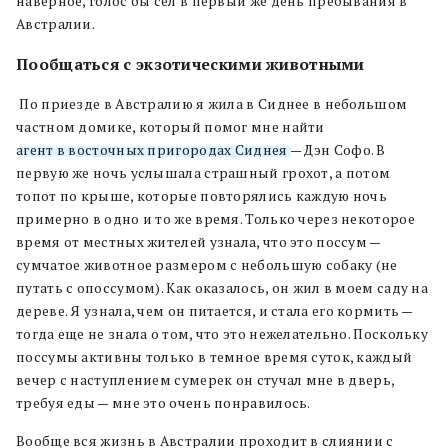
наверное, голос бы сел в первый же день пребывания в
Австралии.
Пообщаться с экзотическими животными
По приезде в Австралию я жила в Сиднее в небольшом
частном домике, который помог мне найти
агент в восточных пригородах Сиднея
— Дэн Софо. В
первую же ночь услышала страшный грохот, а потом
топот по крыше, которые повторялись каждую ночь
примерно в одно и то же время. Только через некоторое
время от местных жителей узнала, что это поссум —
сумчатое животное размером с небольшую собаку (не
путать с опоссумом). Как оказалось, он жил в моем саду на
дереве. Я узнала, чем он питается, и стала его кормить —
тогда еще не знала о том, что это нежелательно. Поскольку
поссумы активны только в темное время суток, каждый
вечер с наступлением сумерек он стучал мне в дверь,
требуя еды — мне это очень понравилось.
Вообще вся жизнь в Австралии проходит в слиянии с