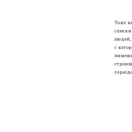
Тоже в
списки 
людей,
с котор
пишешь
строиш
гораздо