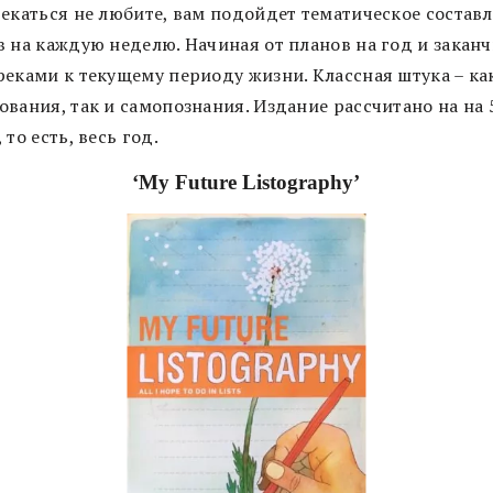
текаться не любите, вам подойдет тематическое состав
в на каждую неделю. Начиная от планов на год и закан
реками к текущему периоду жизни. Классная штука – ка
ования, так и самопознания. Издание рассчитано на на 
 то есть, весь год.
‘My Future Listography’