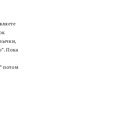
вляете
ок
вычки,
ю”. Пока
” потом