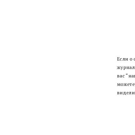
Если о 
журнал
вас “н
можете
видели