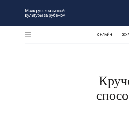
Маяк русскоязычной
культуры за рубежом
ОНЛАЙН
ЖУ
Круч
спосо