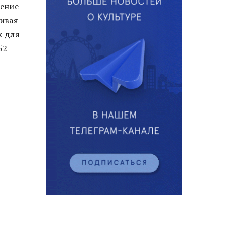
ление
чивая
к для
52