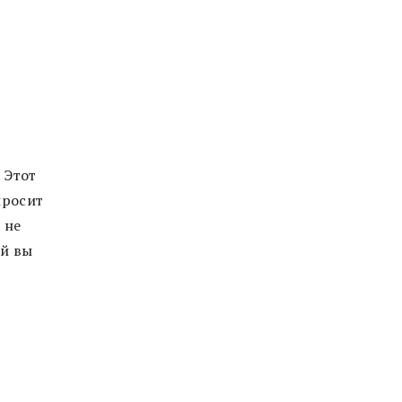
 Этот
просит
 не
ый вы