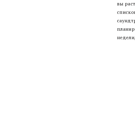
вы рас
списко
саундт
планир
недели,