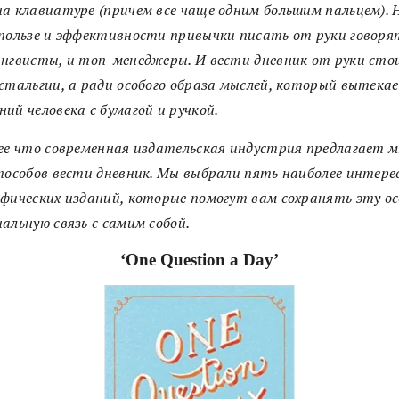
а клавиатуре (причем все чаще одним большим пальцем). 
пользе и эффективности привычки писать от руки говоря
нгвисты, и топ-менеджеры. И вести дневник от руки сто
стальгии, а ради особого образа мыслей, который вытека
ий человека с бумагой и ручкой.
ее что современная издательская индустрия предлагает м
пособов вести дневник. Мы выбрали пять наиболее интере
фических изданий, которые помогут вам сохранять эту о
альную связь с самим собой.
⠀⠀⠀⠀⠀⠀⠀⠀⠀⠀⠀⠀⠀⠀⠀⠀⠀⠀⠀
‘One Question a Day’