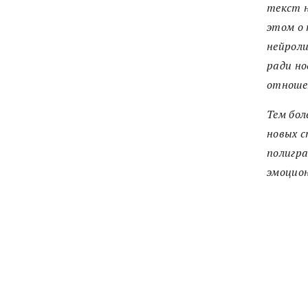
текст н
этом о 
нейроли
ради но
отношен
Тем бол
новых с
полигра
эмоцион