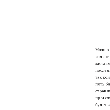
Можно н
издани
заставл
послед
так кон
пять бл
страниц
протяже
будет 