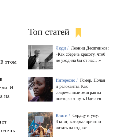
Топ статей
Люди /
Леонид Десятников:
«Как сберечь красоту, чтоб
не уходила бы от нас…»
 В этом
 в
Интересно /
Гомер, Нолан
и релоканты. Как
ули. И
современные эмигранты
а на
повторяют путь Одиссея
Книги /
Сердцу и уму:
нот
8 книг, которые приятно
читать на отдыхе
 очень