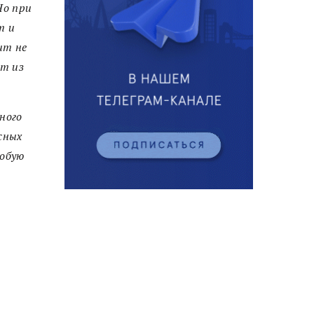
Но при
т и
ит не
ет из
ного
сных
собую
⠀⠀⠀