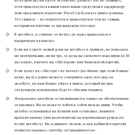
во второй раз вы едете бесплатно, деньги с вас не снимают,
хотя прикоснуться вашим платежным средством к кардридеру
(или предъявить водителю Travel Card) вы все равно должны.
Тут главное – не перепутать и прикоснуться тем же самым,
которым вы платили за предыдущую поездку.
В автобусе, в отличие от метро, не надо прикасаться к
кардридеру на выходе.
Если вы ездите целый день на автобусе и трамвае, не пользуясь
ни электричками, ни метро, за день вы заплатите максимум £4.50
(не важно, платите вы «Ойстером» или банковской картой).
Если денег на «Ойстере» не хватает (но баланс при этом больше
нуля), вы все равно можете совершить одну поездку на
автобусе, но ваш баланс уйдет в минус, который вы при
следующем пополнении будете обязаны покрыть.
Лондонские автобусы останавливаются только на обозначенных
остановках. Вы не можете войти и сойти между ними. Чтобы
автобус остановился на нужной вам остановке, нажмите
красную кнопку (они расположены на вертикальных ручках по
всему автобусу). Вы услышите звонок, и над кабиной водителя
появится надпись «Автобус останавливается».