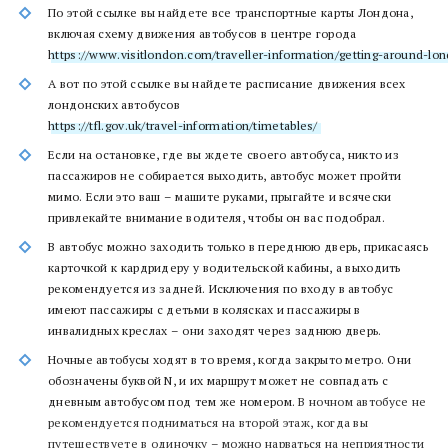
По этой ссылке вы найдете все транспортные карты Лондона,
включая схему движения автобусов в центре города
https://www.visitlondon.com/traveller-information/getting-around-l
А вот по этой ссылке вы найдете расписание движения всех
лондонских автобусов
https://tfl.gov.uk/travel-information/timetables/
Если на остановке, где вы ждете своего автобуса, никто из
пассажиров не собирается выходить, автобус может пройти
мимо. Если это ваш – машите руками, прыгайте и всячески
привлекайте внимание водителя, чтобы он вас подобрал.
В автобус можно заходить только в переднюю дверь, прикасаясь
карточкой к кардридеру у водительской кабины, а выходить
рекомендуется из задней. Исключения по входу в автобус
имеют пассажиры с детьми в колясках и пассажиры в
инвалидных креслах – они заходят через заднюю дверь.
Ночные автобусы ходят в то время, когда закрыто метро. Они
обозначены буквой N, и их маршрут может не совпадать с
дневным автобусом под тем же номером.
В ночном автобусе не
рекомендуется подниматься на второй этаж, когда вы
путешествуете в одиночку – можно нарваться на неприятности