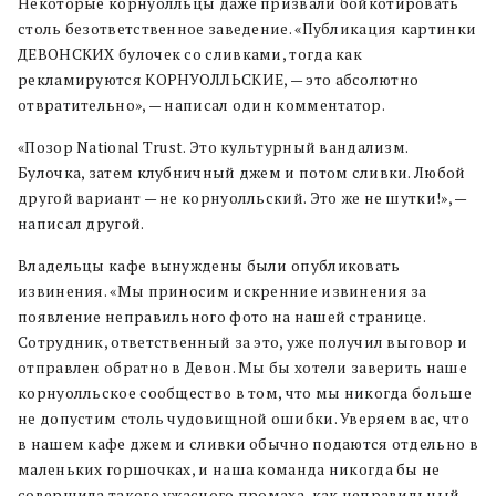
Некоторые корнуолльцы даже призвали бойкотировать
столь безответственное заведение. «Публикация картинки
ДЕВОНСКИХ булочек со сливками, тогда как
рекламируются КОРНУОЛЛЬСКИЕ, — это абсолютно
отвратительно», — написал один комментатор.
«Позор National Trust. Это культурный вандализм.
Булочка, затем клубничный джем и потом сливки. Любой
другой вариант — не корнуолльский. Это же не шутки!», —
написал другой.
Владельцы кафе вынуждены были опубликовать
извинения. «Мы приносим искренние извинения за
появление неправильного фото на нашей странице.
Сотрудник, ответственный за это, уже получил выговор и
отправлен обратно в Девон. Мы бы хотели заверить наше
корнуолльское сообщество в том, что мы никогда больше
не допустим столь чудовищной ошибки. Уверяем вас, что
в нашем кафе джем и сливки обычно подаются отдельно в
маленьких горшочках, и наша команда никогда бы не
совершила такого ужасного промаха, как неправильный