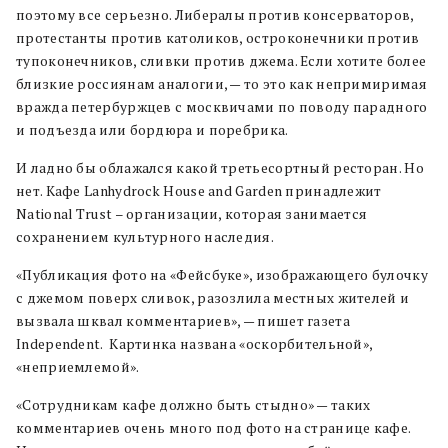
поэтому все серьезно. Либералы против консерваторов,
протестанты против католиков, остроконечники против
тупоконечников, сливки против джема. Если хотите более
близкие россиянам аналогии, — то это как непримиримая
вражда петербуржцев с москвичами по поводу парадного
и подъезда или бордюра и поребрика.
И ладно бы облажался какой третьесортный ресторан. Но
нет. Кафе Lanhydrock House and Garden принадлежит
National Trust – организации, которая занимается
сохранением культурного наследия.
«Публикация фото на «Фейсбуке», изображающего булочку
с джемом поверх сливок, разозлила местных жителей и
вызвала шквал комментариев», — пишет газета
Independent. Картинка названа «оскорбительной»,
«неприемлемой».
«Сотрудникам кафе должно быть стыдно» — таких
комментариев очень много под фото на странице кафе.