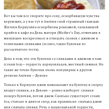
Вот вы там все спорите про сову, оскорбившую чувства
верующих, а у нас тут в Англии свой страшный скандал.
Жители Корнуолла оскорблены рекламой, зазывавшей
прийти в кафе на День матери (Mother’s Day, отмечали в
минувшее воскресенье) и отведать сконов с джемом и
топлеными сливками (scones, такие булочки из
рассыпчатого теста).
Дело в том, что эти булочки со сливками и джемом к чаю
(cream tea)— гордость корнуолльцев, местный символ. Но
такие же точно булочки очень популярны в другом
регионе Англии — Девоне.
Только в Корнуоле джем намазывают на булочку и сверху
кладут сливки, а в Девоне — ровно наоборот: сливки
поверх булочки, потом джем. Сколько существует cream
tea, столько и длится спор, как правильно: сначала джем
или сначала сливки. Речь о национальной гордости,