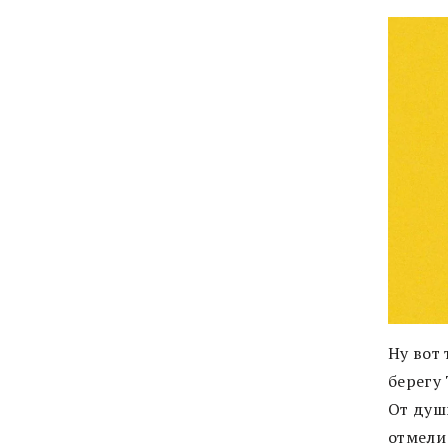
Ну вот 
берегу 
От душ
отмели 