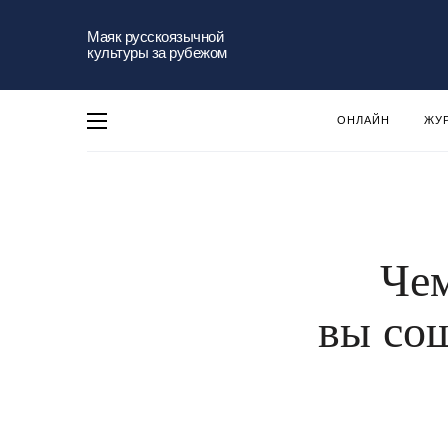
Маяк русскоязычной
культуры за рубежом
ОНЛАЙН
ЖУ
Чем
вы со