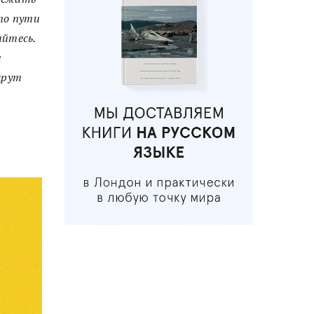
 по пути
айтесь.
ы
шрут