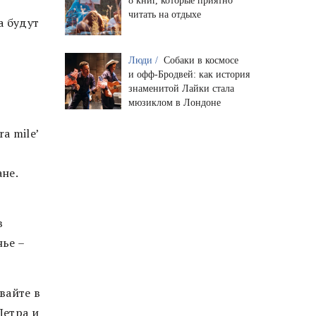
8 книг, которые приятно
читать на отдыхе
а будут
Люди /
Собаки в космосе
и офф-Бродвей: как история
знаменитой Лайки стала
мюзиклом в Лондоне
a mile’
ане.
в
нье –
вайте в
Петра и