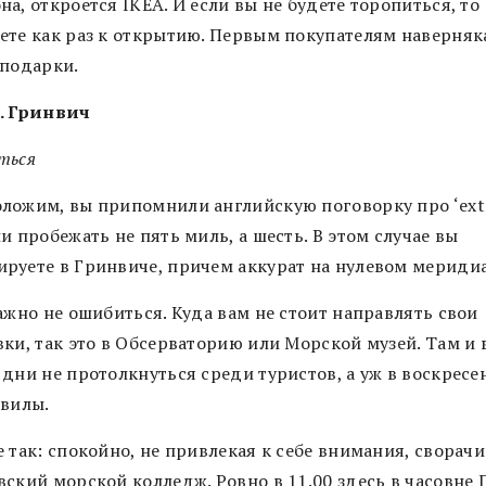
а, откроется IKEA. И если вы не будете торопиться, то
ете как раз к открытию. Первым покупателям наверняк
 подарки.
. Гринвич
ться
ложим, вы припомнили английскую поговорку про ‘extr
и пробежать не пять миль, а шесть. В этом случае вы
руете в Гринвиче, причем аккурат на нулевом мериди
ажно не ошибиться. Куда вам не стоит направлять свои
ки, так это в Обсерваторию или Морской музей. Там и 
дни не протолкнуться среди туристов, а уж в воскресе
 вилы.
 так: спокойно, не привлекая к себе внимания, сворачи
ский морской колледж. Ровно в 11.00 здесь в часовне 