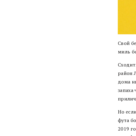
Свой б
миль бе
Сходит
район 
дома н
запаха 
прилич
Но есл
фута бо
2019 г