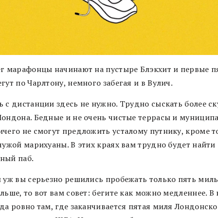
ег марафонцы начинают на пустыре Блэкхит и первые п
гут по Чарлтону, немного забегая и в Вулич.
ь с дистанции здесь не нужно. Трудно сыскать более с
Лондона. Бедные и не очень чистые террасы и муницип
ичего не смогут предложить усталому путнику, кроме т
чужой марихуаны. В этих краях вам трудно будет найти
ный паб.
и уж вы серьезно решились пробежать только пять миль
льше, то вот вам совет: бегите как можно медленнее. В
ода ровно там, где заканчивается пятая миля Лондонско