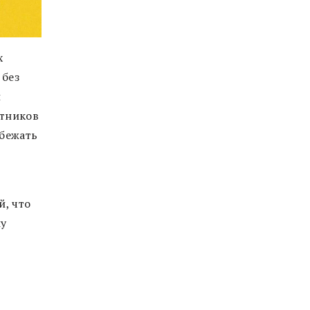
х
 без
и
стников
 бежать
й, что
му