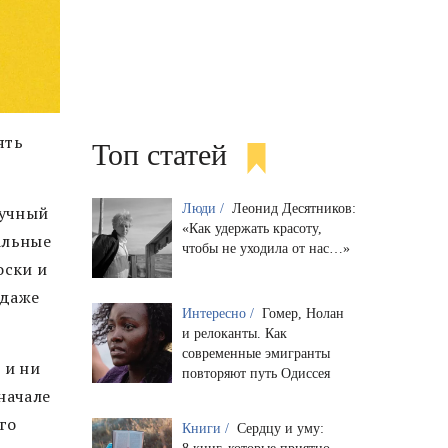
ять
Топ статей
Люди /
Леонид Десятников:
кучный
«Как удержать красоту,
альные
чтобы не уходила от нас…»
оски и
 даже
Интересно /
Гомер, Нолан
и релоканты. Как
современные эмигранты
 и ни
повторяют путь Одиссея
 начале
го
Книги /
Сердцу и уму: