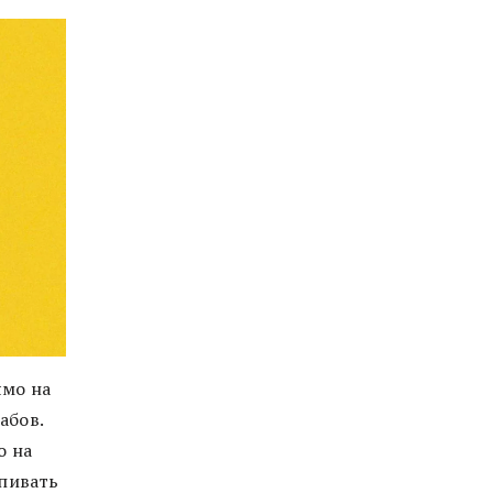
ямо на
абов.
о на
ыпивать