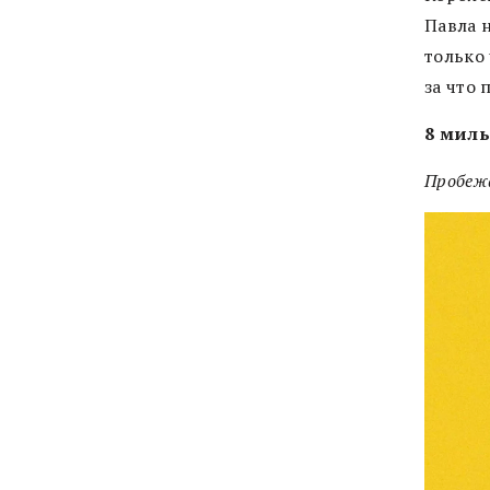
Павла 
только 
за что 
8 миль
Пробеж