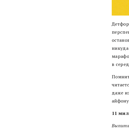
Детфорд
перспек
останов
никуда 
марафо
в серед
Помнит
читает
даже из
айфону
11 мил
Выпит