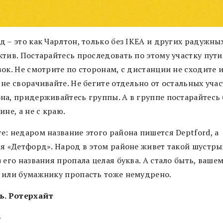
 – это как Чарлтон, только без IKEA и других радужны
тив. Постарайтесь проследовать по этому участку пути
ок. Не смотрите по сторонам, с дистанции не сходите 
не сворачивайте. Не бегите отдельно от остальных уча
на, придерживайтесь группы. А в группе постарайтесь
ине, а не с краю.
е: недаром название этого района пишется Deptford, а
ся «Детфорд». Народ в этом районе живет такой шустры
 его названия пропала целая буква. А стало быть, ваше
 или бумажнику пропасть тоже немудрено.
ь. Ротерхайт
ь