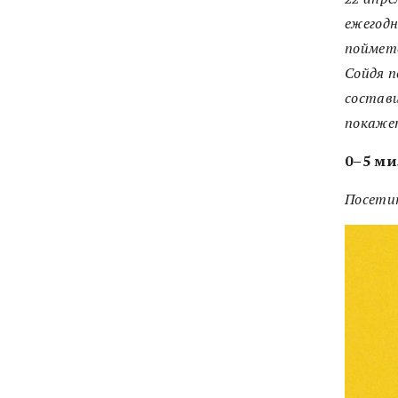
ежегод
поймете
Сойдя п
состави
покаже
0–5 ми
Посети