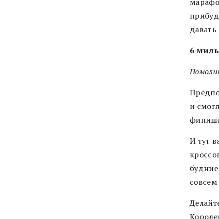
марафон
прибуд
давать
6 миль
Помоли
Предпо
и смогл
финиши
И тут в
кроссов
будние 
совсем
Делайте
Королев