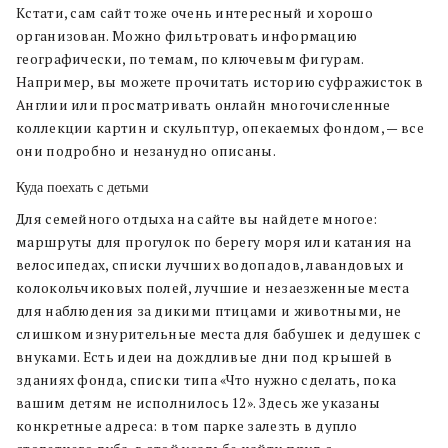
Кстати, сам сайт тоже очень интересный и хорошо
организован. Можно фильтровать информацию
географически, по темам, по ключевым фигурам.
Например, вы можете прочитать историю суфражисток в
Англии или просматривать онлайн многочисленные
коллекции картин и скульптур, опекаемых фондом, — все
они подробно и незанудно описаны.
Куда поехать с детьми
Для семейного отдыха на сайте вы найдете многое:
маршруты для прогулок по берегу моря или катания на
велосипедах, списки лучших водопадов, лавандовых и
колокольчиковых полей, лучшие и незаезженные места
для наблюдения за дикими птицами и животными, не
слишком изнурительные места для бабушек и дедушек с
внуками. Есть идеи на дождливые дни под крышей в
зданиях фонда, списки типа «Что нужно сделать, пока
вашим детям не исполнилось 12». Здесь же указаны
конкретные адреса: в том парке залезть в дупло