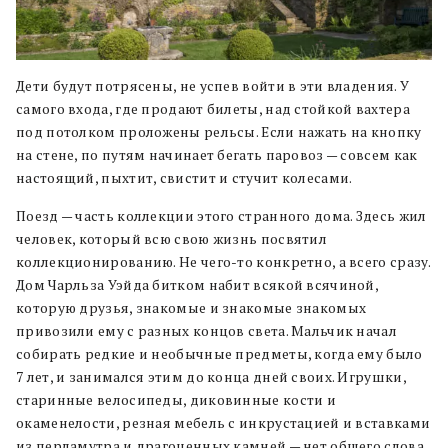
Дети будут потрясены, не успев войти в эти владения. У
самого входа, где продают билеты, над стойкой вахтера
под потолком проложены рельсы. Если нажать на кнопку
на стене, по путям начинает бегать паровоз — совсем как
настоящий, пыхтит, свистит и стучит колесами.
Поезд — часть коллекции этого странного дома. Здесь жил
человек, который всю свою жизнь посвятил
коллекционированию. Не чего-то конкретно, а всего сразу.
Дом Чарльза Уэйда битком набит всякой всячиной,
которую друзья, знакомые и знакомые знакомых
привозили ему с разных концов света. Мальчик начал
собирать редкие и необычные предметы, когда ему было
7 лет, и занимался этим до конца дней своих. Игрушки,
старинные велосипеды, диковинные кости и
окаменелости, резная мебель с инкрустацией и вставками
из перламутра и драгоценных камней — нет общего слова,