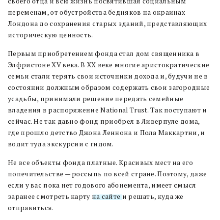
своего отца и всю жизнь посвятившая социальным
переменам, от обустройства бедняков на окраинах
Лондона до сохранения старых зданий, представляющих
историческую ценность.
Первым приобретением фонда стал дом священника в
Элфристоне XV века. В XX веке многие аристократические
семьи стали терять свои источники дохода и, будучи не в
состоянии должным образом содержать свои загородные
усадьбы, принимали решение передать семейные
владения в распоряжение National Trust. Так поступают и
сейчас. Не так давно фонд приобрел в Ливерпуле дома,
где прошло детство Джона Леннона и Пола Маккартни, и
водит туда экскурсии с гидом.
Не все объекты фонда платные. Красивых мест на его
попечительстве — россыпь по всей стране. Поэтому, даже
если у вас пока нет годового абонемента, имеет смысл
заранее смотреть карту
на сайте
и решать, куда же
отправиться.