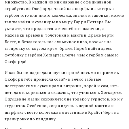
множество. В каждой из них наравне с официальной
атрибутикой Оксфорда, такой как шарфы и свитеры с
гербом того или иного колледжа, значки и запонки, можно
так же найти и сувениры по миру Гарри Поттера. Вы
увидите, что продаются и волшебные палочки, и
маховики времени, толстовки и мантии, драже Берти
Боттс, и безалкогольное сливочное пиво, похожее на
газировку со вкусом крем-брюле. Порой найти здесь
футболку с гербом Хогвартса легче, чем с гербом самого
Оксфорда!
И как бы ни надоедали шутки про «А письмо о приеме в
Оксфорд тебе принесла сова?» и вечно забитые
поттеровскими сувенирами витрины, порой и сам, нет-
нет, да оговоришься и скажешь, что учишься в Хогвартсе.
Ощущение магии сохраняется не только у туристов, но и у
студентов. Особенно, когда идешь в черной мантии и
шарфике своего колледжа по лестнице в Крайст Черч на
тренировку по квиддичу.