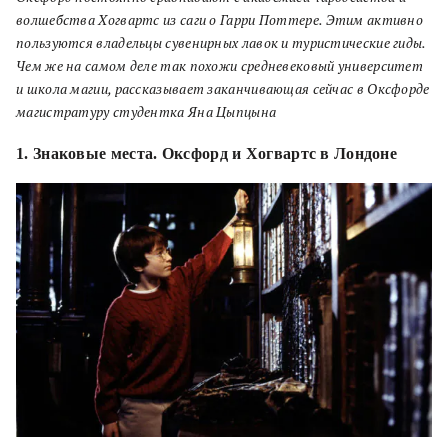
волшебства Хогвартс из саги о Гарри Поттере. Этим активно
пользуются владельцы сувенирных лавок и туристические гиды.
Чем же на самом деле так похожи средневековый университет
и школа магии, рассказывает заканчивающая сейчас в Оксфорде
магистратуру студентка Яна Цыпцына
1. Знаковые места. Оксфорд и Хогвартс в Лондоне