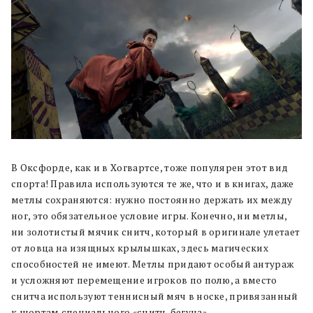
В Оксфорде, как и в Хогвартсе, тоже популярен этот вид
спорта! Правила используются те же, что и в книгах, даже
метлы сохраняются: нужно постоянно держать их между
ног, это обязательное условие игры. Конечно, ни метлы,
ни золотистый мячик снитч, который в оригинале улетает
от ловца на изящных крылышках, здесь магических
способностей не имеют. Метлы придают особый антураж
и усложняют перемещение игроков по полю, а вместо
снитча используют теннисный мяч в носке, привязанный
к шортам специального «снитч-бегуна».