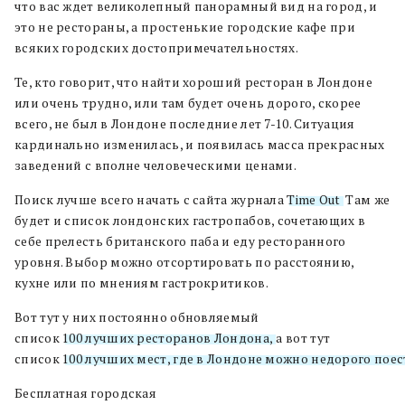
что вас ждет великолепный панорамный вид на город, и
это не рестораны, а простенькие городские кафе при
всяких городских достопримечательностях.
Те, кто говорит, что найти хороший ресторан в Лондоне
или очень трудно, или там будет очень дорого, скорее
всего, не был в Лондоне последние лет 7-10. Ситуация
кардинально изменилась, и появилась масса прекрасных
заведений с вполне человеческими ценами.
Поиск лучше всего начать с сайта журнала
Time Out
. Там же
будет и список лондонских гастропабов, сочетающих в
себе прелесть британского паба и еду ресторанного
уровня. Выбор можно отсортировать по расстоянию,
кухне или по мнениям гастрокритиков.
Вот тут у них постоянно обновляемый
список
100 лучших ресторанов Лондона,
а вот тут
список
100 лучших мест, где в Лондоне можно недорого поес
Бесплатная городская