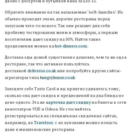
двоих с десертом и бутылкой вина за £10-12.
Обратите внимание на так называемые ‘soft-launches’. Их
обычно проводят очень дорогие рестораны перед
запуском чего-то нового. Так они решают для себя
проблему тестирования меню и атмосферы, а первым
посетителям дают скидку на 50%. Найти такие
предложения можно на
hot-dinners.com.
Доставка еды домой существенно дешевле, чем та же еда в
ресторане, так что активнее пользуйтесь
доставкой
deliveroo.co.uk
или попробуйте другие сайты-
агрегаторы типа
hungryhouse.co.uk
.
Заведите себе Taste Card и вы приятно удивитесь тому,
сколько она дает скидок и предложений на два блюда по
цене одного. Эта же
карточка дает скидку
на билеты в сети
кинотеатров VUE и Odeon. Не стесняйтесь
регистрироваться на специальных скидочных сайтах,
например, на
Travelzoo
, с их купонами можно попасть
даже в мишленовские рестораны.