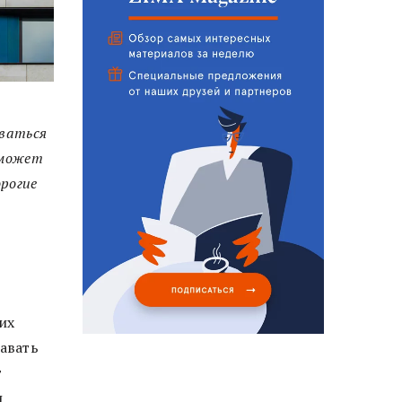
оваться
 может
рогие
я
их
авать
т
и