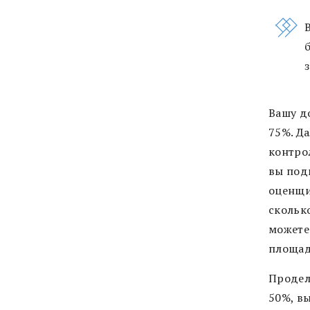
Вашу д
75%. Д
контро
вы под
оценщи
скольк
можете
площад
Проделы
50%, в