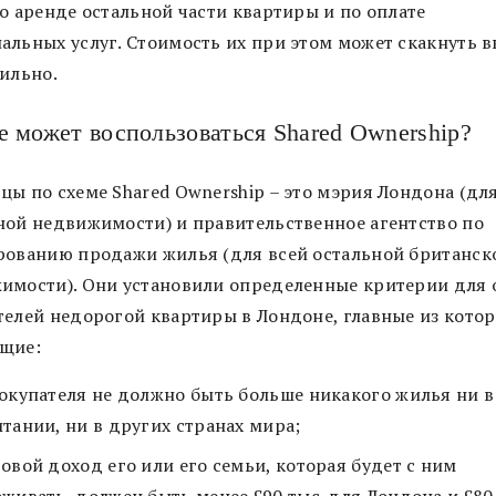
о аренде остальной части квартиры и по оплате
альных услуг. Стоимость их при этом может скакнуть в
сильно.
е может воспользоваться Shared Ownership?
цы по схеме Shared Ownership – это мэрия Лондона (дл
ной недвижимости) и правительственное агентство по
рованию продажи жилья (для всей остальной британск
имости). Они установили определенные критерии для 
телей недорогой квартиры в Лондоне, главные из кото
щие:
окупателя не должно быть больше никакого жилья ни в
тании, ни в других странах мира;
овой доход его или его семьи, которая будет с ним
живать, должен быть менее £90 тыс. для Лондона и £80