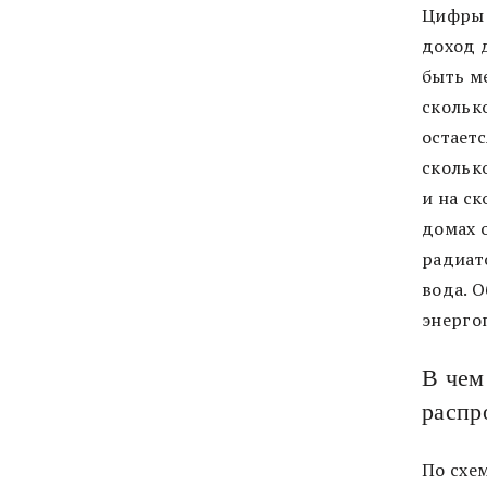
Цифры 
доход 
быть м
сколько
остает
сколько
и на ск
домах 
радиато
вода. 
энергоп
В чем
распр
По схе