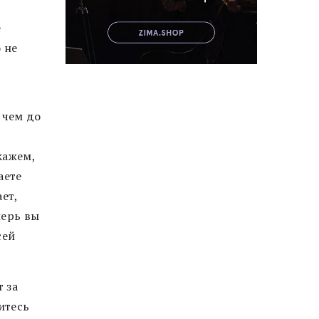
е
 не
 чем до
кажем,
аете
ет,
перь вы
сей
 за
итесь