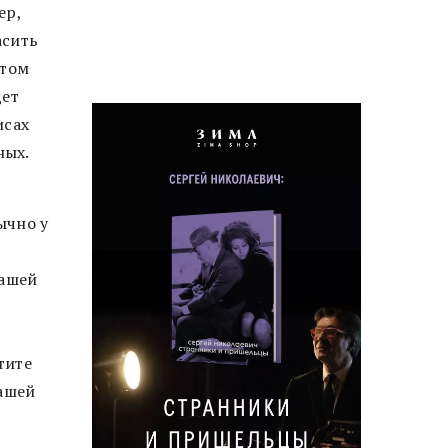
ер,
асить
этом
дет
исах
ных.
ычно у
вашей
тите
вашей