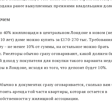
одажа ранее выкупленных прежними владельцами доле
очем
до 40% жилплощади в центральном Лондоне в новом (н
10 лет) доме можно купить за £170-270 тыс. Требования
ту – не менее 10% от суммы, на остальное можно брать
у. Риелторы обычно сразу оговаривают, какой должен б
й доход у покупателя для покупки такого варианта нед
ы в Лондоне, исходя из того, что депозит будет 10%.
Обычно в документах сразу оговаривается, сколько вам
стоить аренда той части квартиры, которая остается в
собственности у жилищной ассоциации.