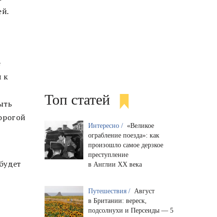
й.
е
 к
Топ статей
ыть
орогой
Интересно /
«Великое
ограбление поезда»: как
произошло самое дерзкое
преступление
 будет
в Англии XX века
Путешествия /
Август
в Британии: вереск,
подсолнухи и Персеиды — 5