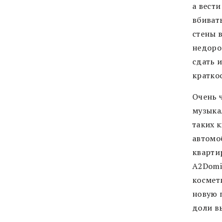
а вести
вбивать
стены в
недоро
сдать и
кратко
Очень ч
музыка
таких 
автомо
кварти
A2Domin
космет
новую 
доли в