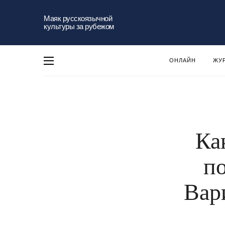
Маяк русскоязычной
культуры за рубежом
ОНЛАЙН
ЖУ
Ка
по
Вар