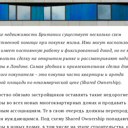
ке недвижимости Британии существует несколько схем
ственной помощи при покупке жилья. Ими могут воспольз
 имеет постоянную работу и фиксированный доход, но не
зволить сделку на открытом рынке и рассматривают недо
ы в Лондоне. Самая удобная и привлекательная сделка дл
ого покупателя – это покупка части квартиры и аренда
ой площади по некоммерческой цене (Shared Ownership).
рство обязало застройщиков оставлять такие недорогие
ры во всех новых многоквартирных домах и продавать 
ым ассоциациям. Те в свою очередь должны перепрод
ли нуждающимся. Под схему Shared Ownership попадаю
ы в новых домах, в том числе на этапе строительства, 