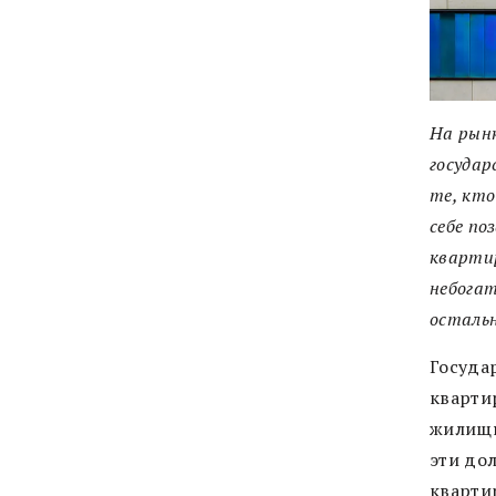
На рын
государ
те, кто
себе по
квартир
небогат
остальн
Госуда
кварти
жилищн
эти до
квартир