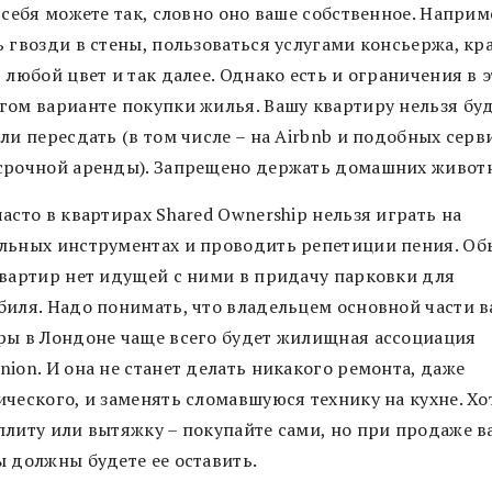
 себя можете так, словно оно ваше собственное. Наприм
 гвозди в стены, пользоваться услугами консьержа, кр
 любой цвет и так далее. Однако есть и ограничения в 
гом варианте покупки жилья. Вашу квартиру нельзя бу
ли пересдать (в том числе – на Airbnb и подобных серв
срочной аренды). Запрещено держать домашних живот
асто в квартирах Shared Ownership нельзя играть на
льных инструментах и проводить репетиции пения. Об
квартир нет идущей с ними в придачу парковки для
биля. Надо понимать, что владельцем основной части 
ры в Лондоне чаще всего будет жилищная ассоциация
ion. И она не станет делать никакого ремонта, даже
ического, и заменять сломавшуюся технику на кухне. Хо
плиту или вытяжку – покупайте сами, но при продаже 
ы должны будете ее оставить.