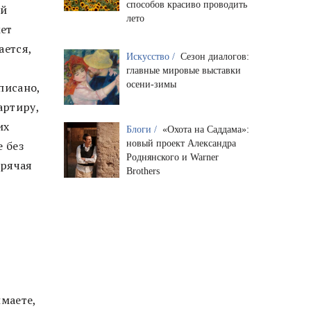
способов красиво проводить
ый
лето
ет
ается,
Искусство /
Сезон диалогов:
главные мировые выставки
осени-зимы
писано,
артиру,
их
Блоги /
«Охота на Саддама»:
новый проект Александра
 без
Роднянского и Warner
орячая
Brothers
маете,