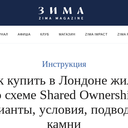
РНАЛ
АФИША
КЛУБ
МАГАЗИН
ZIMA IMPACT
ZIMA
Инструкция
к купить в Лондоне жи
 схеме Shared Ownersh
ианты, условия, подво
камни