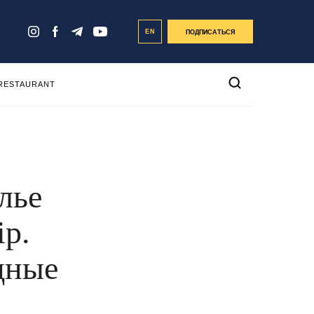
EN
ПОДПИСАТЬСЯ
 RESTAURANT
лье
ip.
дные