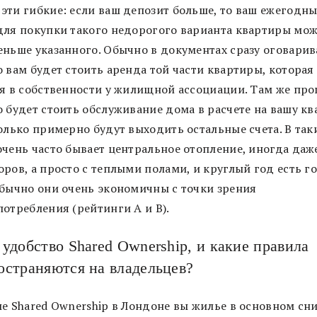
эти гибкие: если ваш депозит больше, то ваш ежегодн
для покупки такого недорогого варианта квартиры мож
еньше указанного. Обычно в документах сразу оговарив
 вам будет стоить аренда той части квартиры, которая
ся в собственности у жилищной ассоциации. Там же про
 будет стоить обслуживание дома в расчете на вашу кв
олько примерно будут выходить остальные счета. В так
очень часто бывает центральное отопление, иногда даже
ров, а просто с теплыми полами, и круглый год есть г
Обычно они очень экономичны с точки зрения
отребления (рейтинги А и В).
 удобство Shared Ownership, и какие правила
остраняются на владельцев?
ме Shared Ownership в Лондоне вы жилье в основном сни