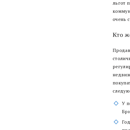
льгот п
коммун
очень 
Кто ж
Продав
столич
регули
недвиж
покупа
следую
У п
Бри
Год
про