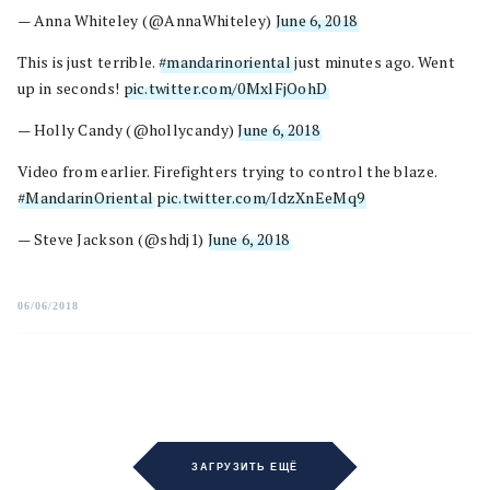
— Anna Whiteley (@AnnaWhiteley)
June 6, 2018
This is just terrible.
#mandarinoriental
just minutes ago. Went
up in seconds!
pic.twitter.com/0MxlFjOohD
— Holly Candy (@hollycandy)
June 6, 2018
Video from earlier. Firefighters trying to control the blaze.
#MandarinOriental
pic.twitter.com/IdzXnEeMq9
— Steve Jackson (@shdj1)
June 6, 2018
06/06/2018
ЗАГРУЗИТЬ ЕЩЁ