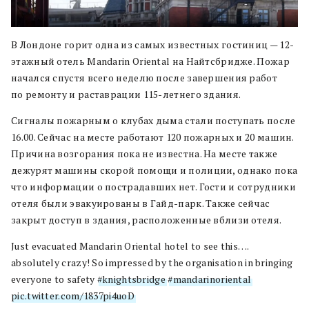
В Лондоне горит одна из самых известных гостиниц — 12-
этажный отель Mandarin Oriental на Найтсбридже. Пожар
начался спустя всего неделю после завершения работ
по ремонту и раставрации 115-летнего здания.
Сигналы пожарным о клубах дыма стали поступать после
16.00. Сейчас на месте работают 120 пожарных и 20 машин.
Причина возгорания пока не известна. На месте также
дежурят машины скорой помощи и полиции, однако пока
что информации о пострадавших нет. Гости и сотрудники
отеля были эвакуированы в Гайд-парк. Также сейчас
закрыт доступ в здания, расположенные вблизи отеля.
Just evacuated Mandarin Oriental hotel to see this….
absolutely crazy! So impressed by the organisation in bringing
everyone to safety
#knightsbridge
#mandarinoriental
pic.twitter.com/1837pi4uoD