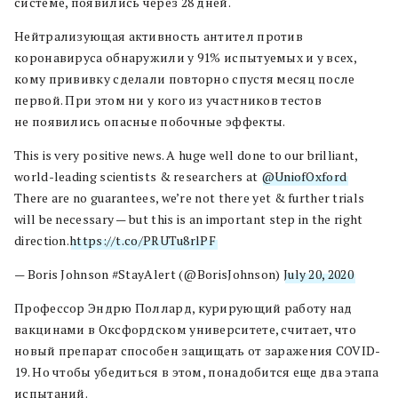
системе, появились через 28 дней.
Нейтрализующая активность антител против
коронавируса обнаружили у 91% испытуемых и у всех,
кому прививку сделали повторно спустя месяц после
первой. При этом ни у кого из участников тестов
не появились опасные побочные эффекты.
This is very positive news. A huge well done to our brilliant,
world-leading scientists & researchers at
@UniofOxford
.
There are no guarantees, we’re not there yet & further trials
will be necessary — but this is an important step in the right
direction.
https://t.co/PRUTu8rlPF
— Boris Johnson #StayAlert (@BorisJohnson)
July 20, 2020
Профессор Эндрю Поллард, курирующий работу над
вакцинами в Оксфордском университете, считает, что
новый препарат способен защищать от заражения COVID-
19. Но чтобы убедиться в этом, понадобится еще два этапа
испытаний.