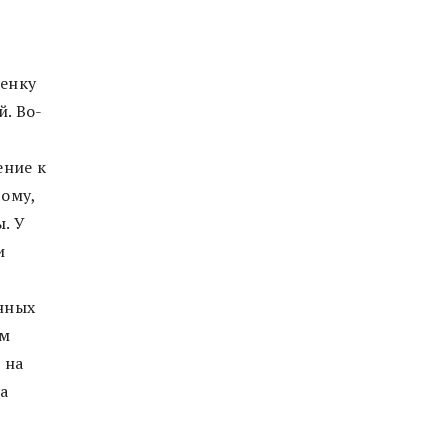
ценку
й. Во-
ение к
тому,
. У
и
нных
ом
 на
на