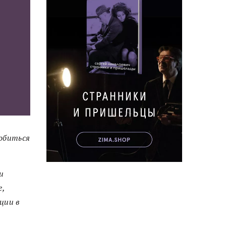
обиться
и
е,
ции в