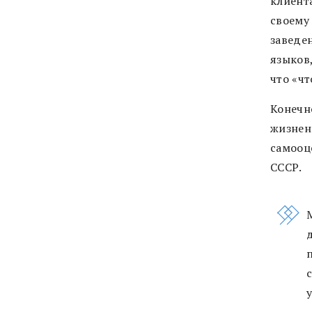
клиент
своему
заведе
языков
что «чт
Конечно
жизнен
самооц
СССР.