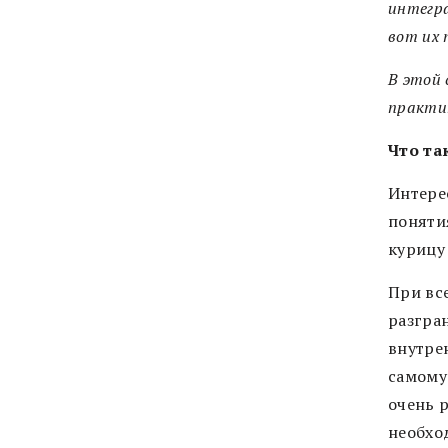
интегра
вот их 
В этой
практик
Что та
Интере
поняти
курицу 
При вс
разгра
внутре
самому 
очень р
необхо