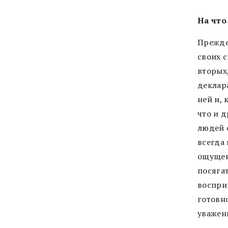
На что
Прежде
своих с
вторых
деклар
ней и, 
что и д
людей 
всегда 
ощущен
посяга
воспри
готовн
уважен