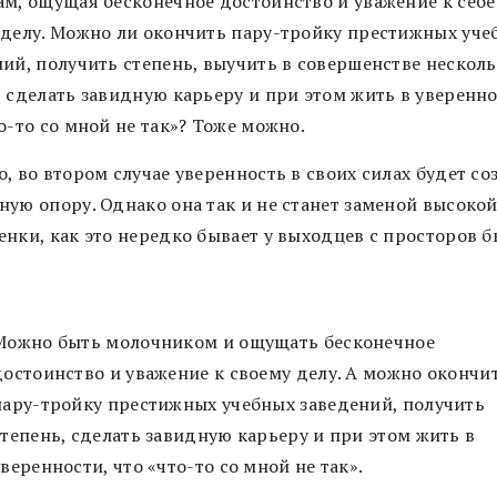
ам, ощущая бесконечное достоинство и уважение к себе
 делу. Можно ли окончить пару-тройку престижных уче
ний, получить степень, выучить в совершенстве нескол
, сделать завидную карьеру и при этом жить в уверенно
о-то со мной не так»? Тоже можно.
, во втором случае уверенность в своих силах будет со
ную опору. Однако она так и не станет заменой высоко
енки, как это нередко бывает у выходцев с просторов 
Можно быть молочником и ощущать бесконечное
достоинство и уважение к своему делу. А можно окончи
пару-тройку престижных учебных заведений, получить
степень, сделать завидную карьеру и при этом жить в
уверенности, что «что-то со мной не так».