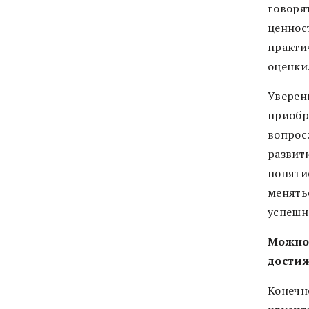
говорят
ценнос
практи
оценки
Уверенн
приобр
вопрос:
развити
поняти
менять
успешн
Можно 
дости
Конечн