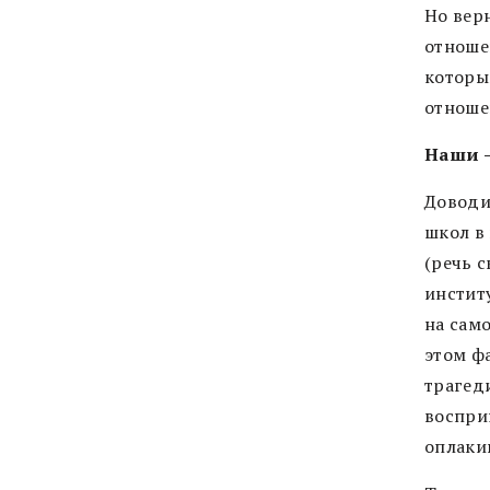
Но вер
отношен
которы
отноше
Наши –
Доводи
школ в
(речь 
инстит
на сам
этом ф
трагед
воспри
оплаки