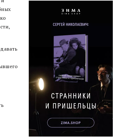
 и
бных
ько
сти,
здавать
й
бывшего
ть