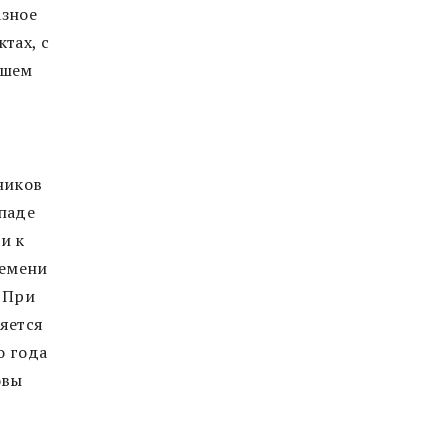
азное
тах, с
ашем
ников
ападе
и к
ремени
. При
ляется
о года
овы