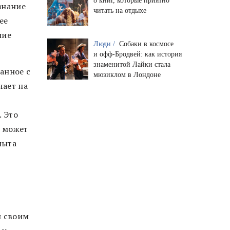
8 книг, которые приятно
знание
читать на отдыхе
ее
ние
Люди /
Собаки в космосе
и офф-Бродвей: как история
знаменитой Лайки стала
анное с
мюзиклом в Лондоне
чает на
. Это
и может
пыта
ы своим