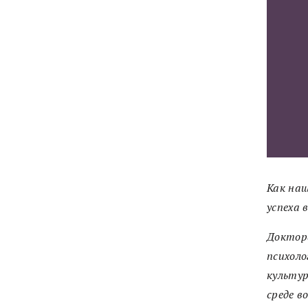
Как наш
успеха 
Доктор
психол
культур
среде в