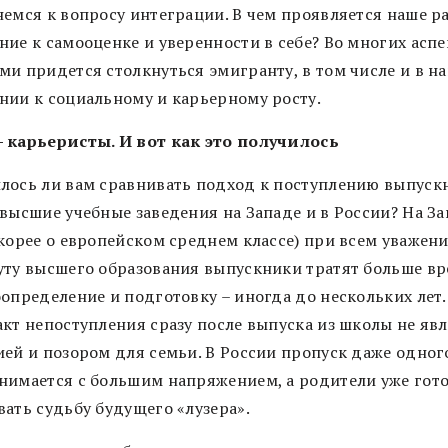
немся к вопросу интеграции. В чем проявляется наше р
ие к самооценке и уверенности в себе? Во многих аспек
ми придется столкнуться эмигранту, в том числе и в н
нии к социальному и карьерному росту.
 карьеристы. И вот как это получилось
лось ли вам сравнивать подход к поступлению выпуск
 высшие учебные заведения на Западе и в России? На З
скорее о европейском среднем классе) при всем уважени
уту высшего образования выпускники тратят больше в
оопределение и подготовку – иногда до нескольких лет
акт непоступления сразу после выпуска из школы не яв
ией и позором для семьи. В России пропуск даже одног
нимается с большим напряжением, а родители уже гот
вать судьбу будущего «лузера».