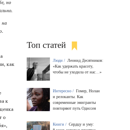
е, но
ально.
 на
о.
Топ статей
ва
Люди /
Леонид Десятников:
и, как
«Как удержать красоту,
чтобы не уходила от нас…»
Интересно /
Гомер, Нолан
е
и релоканты. Как
ва к
современные эмигранты
оценка
повторяют путь Одиссея
т о
Книги /
Сердцу и уму:
я»,