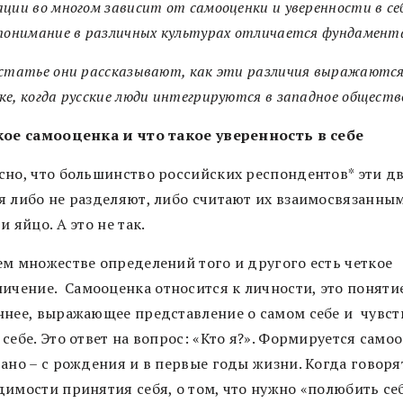
ции во многом зависит от самооценки и уверенности в себ
понимание в различных культурах отличается фундамент
 статье они рассказывают, как эти различия выражаются
е, когда русские люди интегрируются в западное обществ
кое самооценка и что такое уверенность в себе
сно, что большинство российских респондентов* эти д
я либо не разделяют, либо считают их взаимосвязанным
и яйцо. А это не так.
ем множестве определений того и другого есть четкое
ничение.
Самооценка относится к личности, это поняти
ннее, выражающее представление о самом себе и
чувст
себе. Это ответ на вопрос: «Кто я?». Формируется само
ано – с рождения и в первые годы жизни. Когда говоря
димости принятия себя, о том, что нужно «полюбить себ