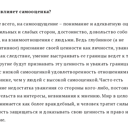
 влияет самооценка?
 всего, на самоощущение – понимание и адекватную о
ильных и слабых сторон, достоинство, довольство собо
, на взаимоотношения с людьми. Ведь глубинное (а не
ативное) признание своей ценности как личности, уваж
как следствие, умение выстраивать ее границы ведет к 
ругие будут признавать эту ценность и уважать границы
с низкой самооценкой удовлетворенность отношениям
ниже, чем у людей с высокой самооценкой. Часто есть
ие недостатка уважения со стороны кого-либо, постоя
тельств на интересы, невнимания к мнению. Мир в цел
нимается как более враждебный, и человек тратит силы
ость защищаться и доказывать свою ценность и право 
ие.