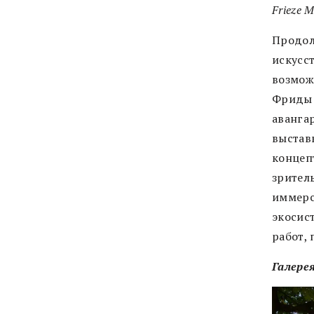
Frieze M
Продол
искусст
возмож
Фриды 
авангар
выстав
концеп
зрител
иммерс
экосист
работ,
Галерея