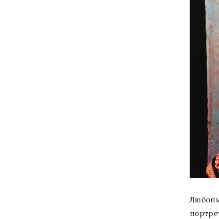
Любопы
портрет