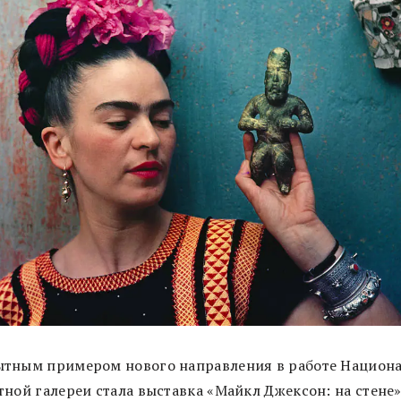
тным примером нового направления в работе Национ
ной галереи стала выставка «Майкл Джексон: на стене»