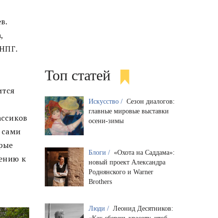
в.
,
 НПГ.
Топ статей
ится
Искусство /
Сезон диалогов:
главные мировые выставки
ассиков
осени-зимы
 сами
орые
Блоги /
«Охота на Саддама»:
ению к
новый проект Александра
Роднянского и Warner
Brothers
Люди /
Леонид Десятников: