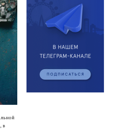
альной
, в