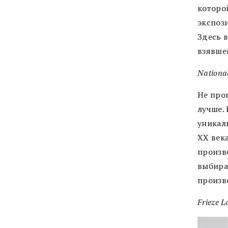
которо
экспоз
Здесь 
взявше
National
Не про
лучше. 
уникал
XX век
произв
выбира
произв
Frieze L