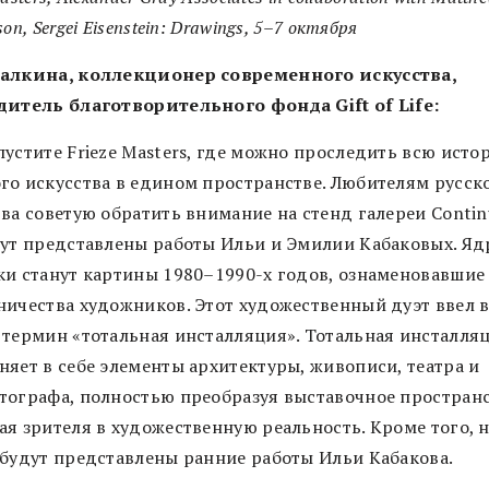
on, Sergei Eisenstein: Drawings, 5–7 октября
алкина, коллекционер современного искусства,
дитель благотворительного фонда Gift of Life:
пустите Frieze Masters, где можно проследить всю исто
го искусства в едином пространстве. Любителям русск
ва советую обратить внимание на стенд галереи Contin
дут представлены работы Ильи и Эмилии Кабаковых. Я
ки станут картины 1980–1990-х годов, ознаменовавшие
ничества художников. Этот художественный дуэт ввел 
 термин «тотальная инсталляция». Тотальная инсталля
няет в себе элементы архитектуры, живописи, театра и
тографа, полностью преобразуя выставочное пространс
ая зрителя в художественную реальность. Кроме того, 
 будут представлены ранние работы Ильи Кабакова.