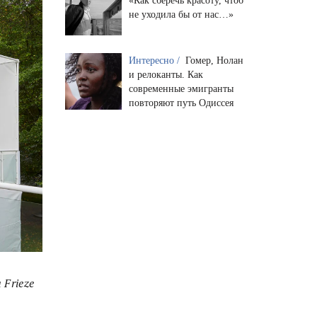
«Как сберечь красоту, чтоб
не уходила бы от нас…»
Интересно /
Гомер, Нолан
и релоканты. Как
современные эмигранты
повторяют путь Одиссея
 Frieze