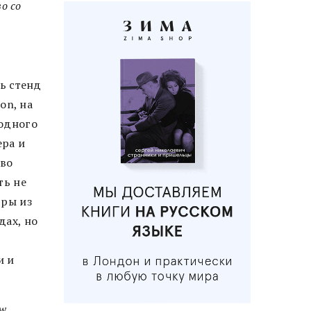
о со
ть стенд
on, на
 одного
ера и
 во
ть не
дры из
дах, но
и и
ew