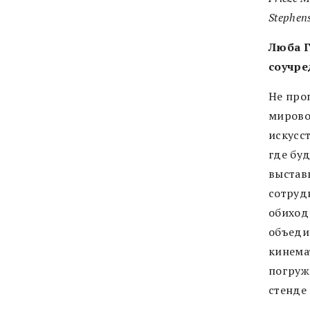
Stephens
Люба Г
соучре
Не про
мирово
искусст
где бу
выстав
сотруд
обиход
объеди
кинема
погруж
стенде