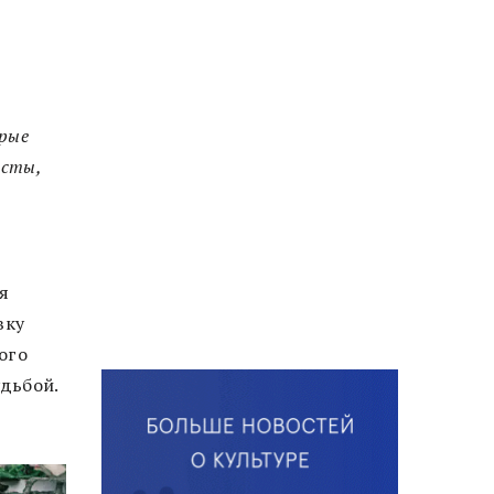
орые
исты,
я
вку
ого
дьбой.