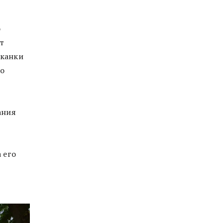
о
т
иканки
го
ания
 его