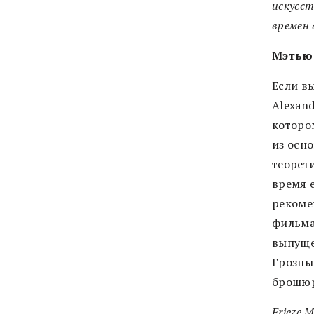
искусст
времен 
Мэтью 
Если вы
Alexand
которо
из осн
теорет
время 
рекоме
фильма 
выпуще
Грозный
брошюр
Frieze M