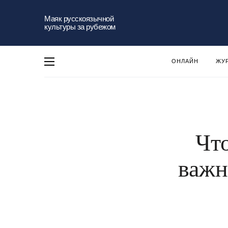
Маяк русскоязычной
культуры за рубежом
ОНЛАЙН
ЖУ
Что
важн