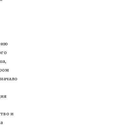
рию
ого
ua,
дром
 начало
в
ция
тво и
на