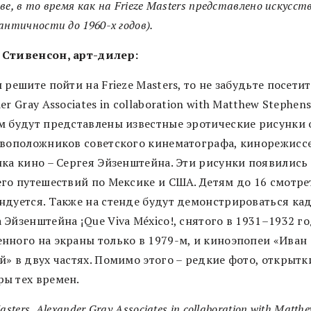
ве, в то время как на Frieze Masters представлено искусств
античности до 1960-х годов).
Стивенсон, арт-дилер:
 решите пойти на Frieze Masters, то не забудьте посети
er Gray Associates in collaboration with Matthew Stephens
м будут представлены известные эротические рисунки
овоположников советского кинематографа, кинорежисс
ика кино – Сергея Эйзенштейна. Эти рисунки появились
его путешествий по Мексике и США. Детям до 16 смотре
ндуется. Также на стенде будут демонстрироваться ка
Эйзенштейна ¡Que Viva México!, снятого в 1931–1932 го
нного на экраны только в 1979-м, и киноэпопеи «Иван
» в двух частях. Помимо этого – редкие фото, открытк
ы тех времен.
asters, Alexander Gray Associates in collaboration with Matth