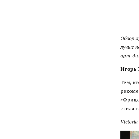
Обзор л
лучше н
арт-дил
Игорь 
Тем, кт
рекоме
«Фрида
стиля 
Victori