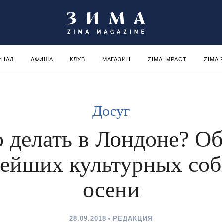
РНАЛ
АФИША
КЛУБ
МАГАЗИН
ZIMA IMPACT
ZIMA
Досуг
 делать в Лондоне? О
ейших культурных со
осени
28.09.2018
РЕДАКЦИЯ