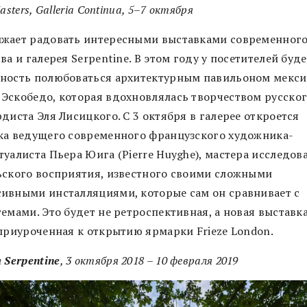
asters, Galleria Continua, 5–7 октября
жает радовать интересными выставками современног
ва и галерея Serpentine. В этом году у посетителей буде
ность полюбоваться архитектурным павильоном мекс
Эскобедо, которая вдохновлялась творчеством русско
диста Эля Лисицкого. С 3 октября в галерее откроется
ка ведущего современного французского художника-
туалиста Пьера Юига (Pierre Huyghe), мастера исследов
ьского восприятия, известного своими сложными
ивными инсталляциями, которые сам он сравнивает с
емами. Это будет не ретроспективная, а новая выставка
 приуроченная к открытию ярмарки Frieze London.
 Serpentine
, 3 октября 2018 – 10 февраля 2019