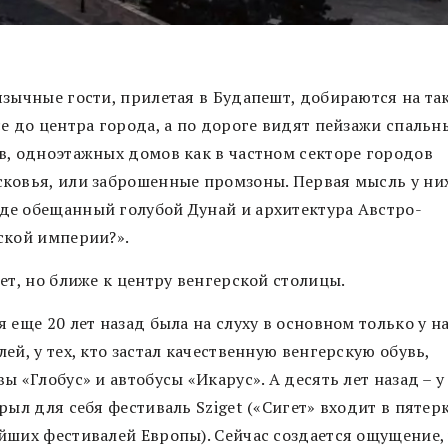
язычные гости, прилетая в Будапешт, добираются на та
се до центра города, а по дороге видят пейзажи спальн
в, одноэтажных домов как в частном секторе городов
ковья, или заброшенные промзоны. Первая мысль у ни
где обещанный голубой Дунай и архитектура Австро-
ской империи?».
ет, но ближе к центру венгерской столицы.
 еще 20 лет назад была на слуху в основном только у н
ей, у тех, кто застал качественную венгерскую обувь,
ы «Глобус» и автобусы «Икарус». А десять лет назад – у 
рыл для себя фестиваль Sziget («Сигет» входит в пятер
йших фестивалей Европы). Сейчас создается ощущение, 