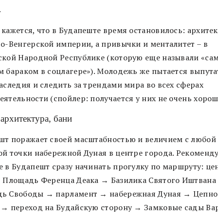
.
кажется, что в Будапеште время остановилось: архитек
ро-Венгерской империи, а привычки и менталитет – в
ской Народной Республике (которую еще называли «са
м бараком в соцлагере»). Молодежь же пытается выпута
аследия и следить за трендами мира во всех сферах
ятельности (спойлер: получается у них не очень хорош
 архитектура, бани
шт поражает своей масштабностью и величием с любой
ой точки набережной Дуная в центре города. Рекоменд
е в Будапешт сразу начинать прогулку по маршруту: це
, Площадь Ференца Деака → Базилика Святого Иштвана
ь Свободы → парламент → набережная Дуная → Цепно
 → переход на Будайскую сторону → Замковые сады Ва