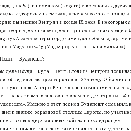
рщщщина!».), в немецком (Ungarn) и во многих других 
тсылка к угорским племенам, венграм которые пришли 
орию нынешней Венгрии в конце IX века. В некоторых 
аря теории родства венгров и гуннов появилась еще и 
ungary). А сами венгры гордо именуют себя мадьярами 
 свою Magyarország (Мадьярорсаг — «страна мадьяр»).
 Пешт = Будапешт?
ом деле Обуда + Буда + Пешт. Столица Венгрии появила
аря объединению трех городов в 1873 году. Объединен
шло уже после Австро-Венгерского компромисса и соз
и, в начале самого знакового времени для страны – «З
Будапешта». Именно в этот период Будапешт семимил
 шел к званию образцовой столицы Европы, но участие 
ние страны в двух мировых войнах и последующее
ение в социалистическом лагере надолго замедлили ра