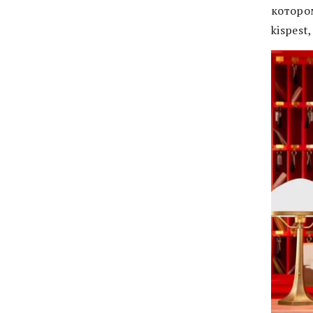
которо
kispest