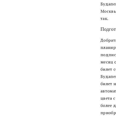
Будапе
Москвы
так.
Подгот
Добрат
планир
подпис
месяц 
билет с
Будапеш
билет н
автома
цвета 
более д
приобр