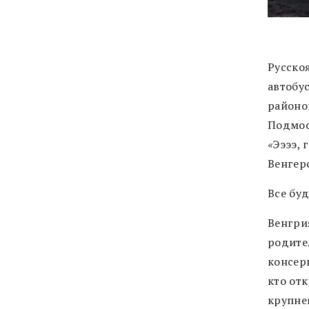
Русско
автобу
районо
Подмос
«
Ээээ, 
Венгер
Все буд
Венгрия
родител
консерв
кто отк
крупне