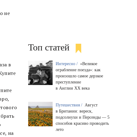
о не
Топ статей
аза в
Интересно /
«Великое
ограбление поезда»: как
Купите
произошло самое дерзкое
преступление
в Англии XX века
упите
вро,
Путешествия /
Август
етового
в Британии: вереск,
ыбрать
подсолнухи и Персеиды — 5
способов красиво проводить
о
лето
се, на