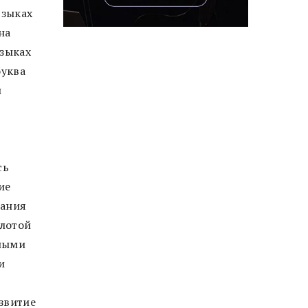
языках
на
языках
буква
и
сь
ие
дания
олотой
ьными
и
звитие