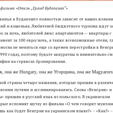
 фильма «Отель „Гранд Будапешт“»
жилья в Будапеште полностью зависит от ваших желани
ий и кошелька. Любителей бюджетного туризма ждут х
вро за ночь, любителей люкс апартаментов — квартиры с
амент за 100 евро/ночь, а также всевозможные отели, г
 могла не меняться еще со времен перестройки в Венгр
1990 года), поэтому будьте аккуратны и внимательно с
афии на сервисах бронирования.
я, она же Hungary, она же Угорщина, она же Magyarors
ной страны четыре названия, которые пришли в различ
своими путями и ассимилировались. Слова «Венгрия» и
ы» пришли в русский язык из польского. В украинском
орые вспомнят шутку из фильма «О чем говорят мужчин
шь как будет Венгрия на украинском языке?» – «Как?» –