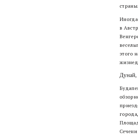
страны
Иногда 
в Авст
Венгер
веселы
этого н
жизнеде
Дунай,
Будапе
обзорн
приезд
города
Площад
Сечени