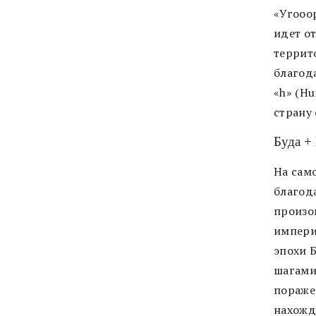
«Угооо
идет о
террит
благод
«h» (H
страну
Буда +
На сам
благод
произо
импери
эпохи 
шагами
пораже
нахожд