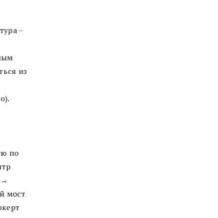
тура –
мым
ться из
о).
ую по
нтр
 →
й мост
ркерт