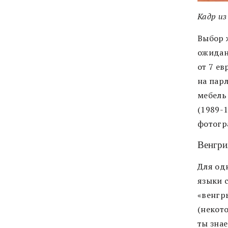
Кадр из
Выбор 
ожидан
от 7 е
на парл
мебель
(1989-
фотогр
Венгри
Для од
языки 
«венгр
(некот
ты знае