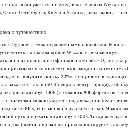
ште побывали уже все, но ежедневные рейсы Wizzair из
, Санкт-Петербурга, Киева и Астаны доказывают, что эт
овка к путешествию
ься в Будапешт можно различными способами. Если вы
уете лететь с авиакомпанией Wizzair, я рекомендую
аться на их новости на официальном сайте. Один-два р
они присылают вам письмо с долгожданным текстом: «
егодня и получите скидку 20%». По прилете в аэропорт
та закажите такси (30-35 евро в центр города), либо к
а экспресс-автобус 100Е (стоимость 900 форинтов = 3 е
ты с билетами можно увидеть издалека, они бело-фиол
с надписью BKK, есть меню на русском языке). Можно в
олгий путь и поехать на автобусе 200Е. Тогда вам нужн
ести два билета: первый вы прокомпостируете в автобу