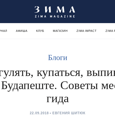
РНАЛ
АФИША
КЛУБ
МАГАЗИН
ZIMA IMPACT
ZIMA
Блоги
гулять, купаться, выпи
в Будапеште. Советы ме
гида
22.09.2018
ЕВГЕНИЯ ШИТЮК