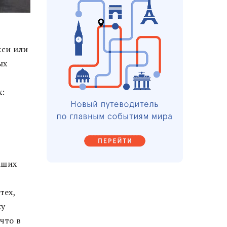
кси или
ых
х:
аших
тех,
ку
что в