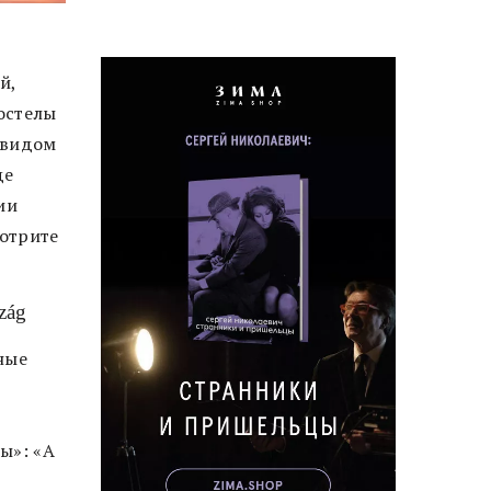
й,
остелы
 видом
де
ии
мотрите
zág
ные
ы»: «А