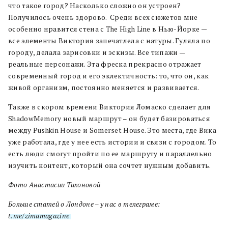
что такое город? Насколько сложно он устроен?
Получилось очень здорово. Среди всех сюжетов мне
особенно нравится стена с The High Line в Нью-Йорке —
все элементы Виктория запечатлела с натуры. Гуляла по
городу, делала зарисовки и эскизы. Все типажи —
реальные персонажи. Эта фреска прекрасно отражает
современный город и его эклектичность: то, что он, как
живой организм, постоянно меняется и развивается.
Также в скором времени Виктория Ломаско
сделает для
ShadowMemory новый маршрут –
он будет базироваться
между Pushkin House и Somerset House. Это места, где Вика
уже работала, где у нее есть истории и связи с городом. То
есть люди смогут пройти по ее маршруту и параллельно
изучить контент, который она сочтет нужным добавить.
Фото Анастасии Тихоновой
Больше статей о Лондоне – у нас в телеграме:
t.me/zimamagazine