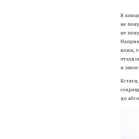
В конц
не поку
не поку
Наприм
кожи, т
отходо
и занос
Кстати
сокращ
до абсо