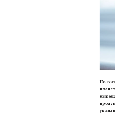
Но тог
планет
выращ
продук
указыв