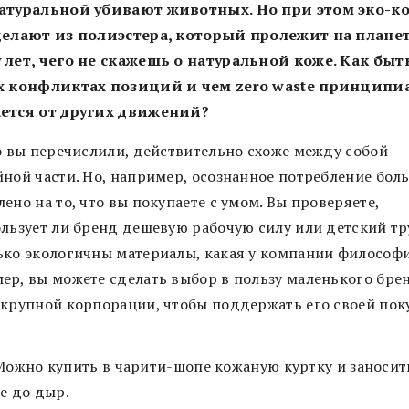
атуральной убивают животных. Но при этом эко-к
делают из полиэстера, который пролежит на плане
 лет, чего не скажешь о натуральной коже. Как быт
х конфликтах позиций и чем zero waste принципи
ется от других движений?
то вы перечислили, действительно схоже между собой
йной части. Но, например, осознанное потребление бол
ено на то, что вы покупаете с умом. Вы проверяете,
ользует ли бренд дешевую рабочую силу или детский тр
ько экологичны материалы, какая у компании философи
ер, вы можете сделать выбор в пользу маленького бре
 крупной корпорации, чтобы поддержать его своей пок
Можно купить в чарити-шопе кожаную куртку и заносит
ее до дыр.