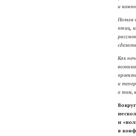
и компо
Польза 
птиц, к
рассмот
сделат
Как нач
возник
проект
и тепер
о том, 
Вокруг
нескол
и «нол
в конф