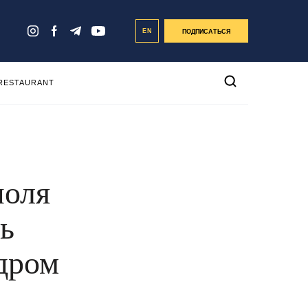
EN
ПОДПИСАТЬСЯ
 RESTAURANT
ноля
ть
дром