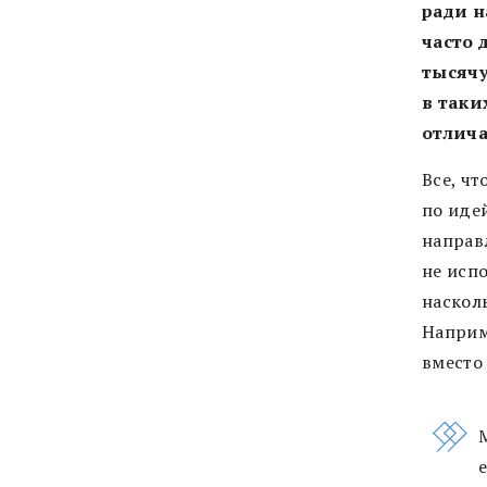
ради н
часто 
тысячу
в таки
отлича
Все, ч
по иде
направл
не исп
наскол
Наприм
вместо