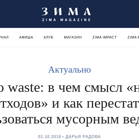
РНАЛ
АФИША
КЛУБ
МАГАЗИН
ZIMA IMPACT
ZIMA
Актуально
o waste: в чем смысл «
тходов» и как переста
ьзоваться мусорным ве
01.10.2018
ДАРЬЯ РАДОВА