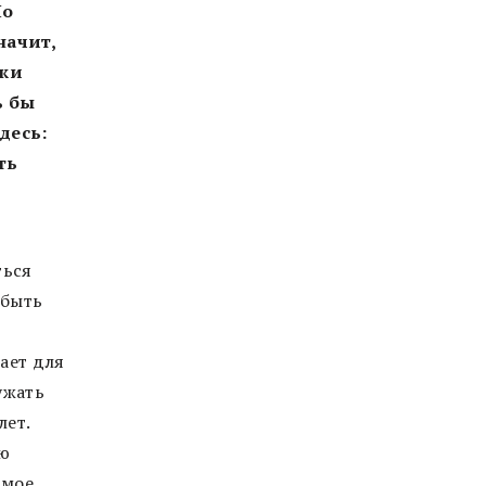
Но
начит,
ожи
ь бы
десь:
ть
ться
 быть
ает для
ужать
лет.
аю
амое