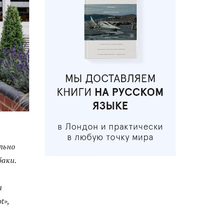
льно
баки.
я
t»,