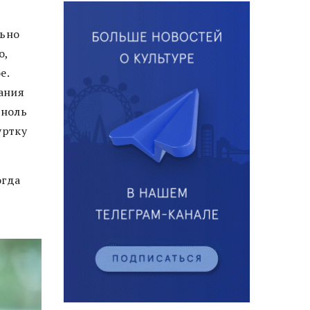
льно
о,
е.
вания
«ноль
уртку
огда