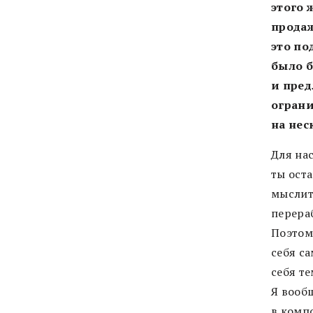
этого 
продаж
это по
было б
и пред
огран
на нес
Для нас
ты ост
мыслить
перера
Поэтом
себя са
себя те
Я вооб
в компо