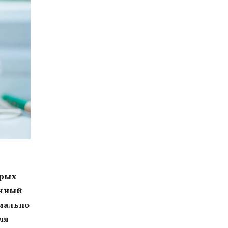
орых
очный
иально
ля