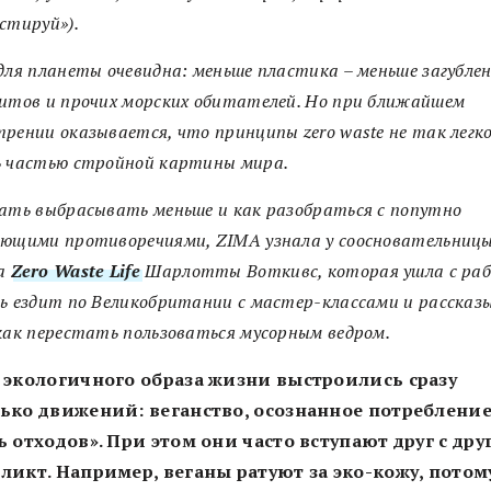
стируй»).
для планеты очевидна: меньше пластика – меньше загубле
итов и прочих морских обитателей. Но при ближайшем
рении оказывается, что принципы zero waste не так легк
ь частью стройной картины мира.
ать выбрасывать меньше и как разобраться с попутно
ающими противоречиями, ZIMA узнала у соосновательниц
а
Zero Waste Life
Шарлотты Воткивс, которая ушла с ра
ь ездит по Великобритании с мастер-классами и рассказ
как перестать пользоваться мусорным ведром.
 экологичного образа жизни выстроились сразу
ько движений: веганство, осознанное потреблени
ь отходов». При этом они часто вступают друг с дру
ликт. Например, веганы ратуют за эко-кожу, потом