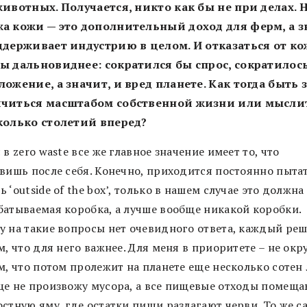
животных. Получается, никто как бы не при делах. 
а кожи — это дополнительный доход для ферм, а з
ддерживает индустрию в целом. И отказаться от к
ы дальновиднее: сократился бы спрос, сократилос
ложение, а значит, и вред планете. Как тогда быть з
ичиться масштабом собственной жизни или мысли
колько столетий вперед?
 в zero waste все же главное значение имеет то, что
авишь после себя. Конечно, приходится постоянно пыта
 ‘outside of the box’, только в нашем случае это должна
батываемая коробка, а лучше вообще никакой коробки.
у на такие вопросы нет очевидного ответа, каждый реш
м, что для него важнее. Для меня в приоритете – не окр
м, что потом пролежит на планете еще несколько сотен 
ще не произвожу мусора, а все пищевые отходы помещ
стную яму, где остатки пищи разлагают черви. То же с