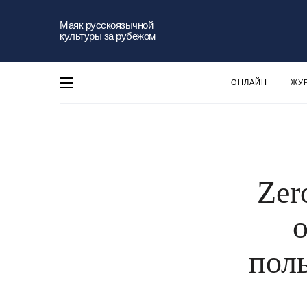
Маяк русскоязычной
культуры за рубежом
ОНЛАЙН
ЖУ
Zer
о
пол