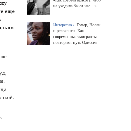
«Как сберечь красоту, чтоб
ожу
не уходила бы от нас…»
те еще
ь
Интересно /
Гомер, Нолан
ально
и релоканты. Как
современные эмигранты
повторяют путь Одиссея
ьше
уд,
я.
нда
упкой.
ь