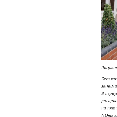
Шарлотт
Zero wa
минимиз
В перву
распрос
на пяти
(«Откаж