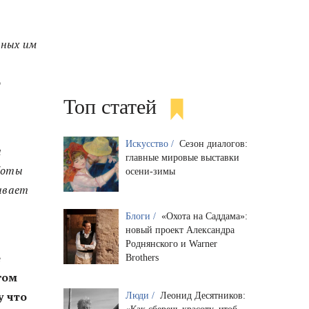
нных им
о
Топ статей
Искусство /
Сезон диалогов:
ы
главные мировые выставки
боты
осени-зимы
ывает
Блоги /
«Охота на Саддама»:
новый проект Александра
Роднянского и Warner
е
Brothers
гом
у что
Люди /
Леонид Десятников: