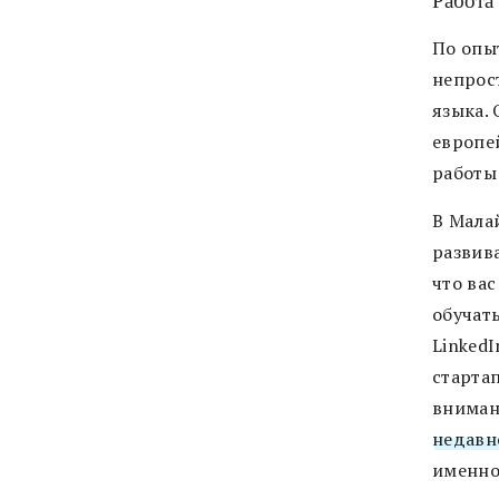
Работа
По опыт
непрос
языка.
европе
работы
В
Малай
развива
что ва
обучат
LinkedI
старта
вниман
недавн
именно