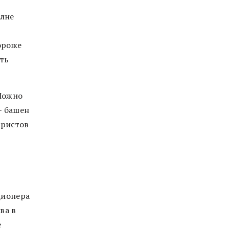
олне
ороже
уть
 Можно
– башен
уристов
и
ционера
ва в
е