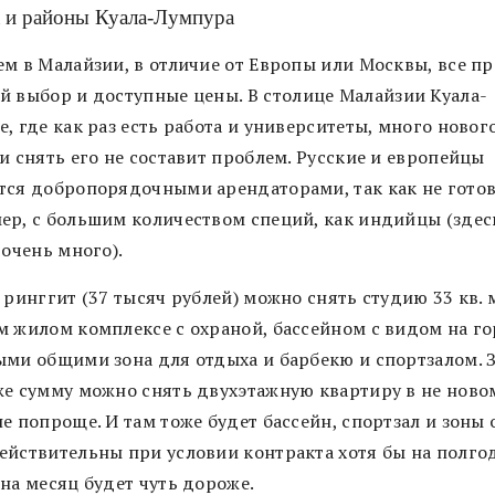
 и районы Куала-Лумпура
м в Малайзии, в отличие от Европы или Москвы, все пр
й выбор и доступные цены.
В столице Малайзии Куала-
, где как раз есть работа и университеты, много новог
и снять его не составит проблем. Русские и европейцы
тся добропорядочными арендаторами, так как не готов
ер, с большим количеством специй, как индийцы (здесь
 очень много).
 ринггит (37 тысяч рублей) можно снять студию 33 кв. 
м жилом комплексе с охраной, бассейном с видом на го
ыми общими зона для отдыха и барбекю и спортзалом.
же сумму можно снять двухэтажную квартиру в не ново
е попроще. И там тоже будет бассейн, спортзал и зоны 
ействительны при условии контракта хотя бы на полгод
на месяц будет чуть дороже.