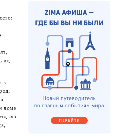
осто:
о
ят,
 их,
м в
род,
За
м доме
отдыха.
а,