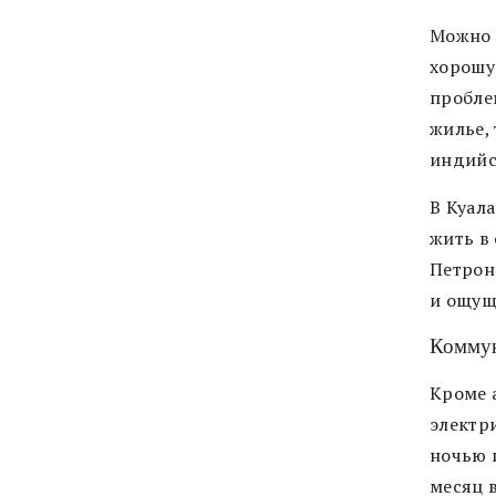
Можно 
хорошу
пробле
жилье,
индийс
В Куал
жить в
Петрона
и ощущ
Коммун
Кроме 
электр
ночью 
месяц в