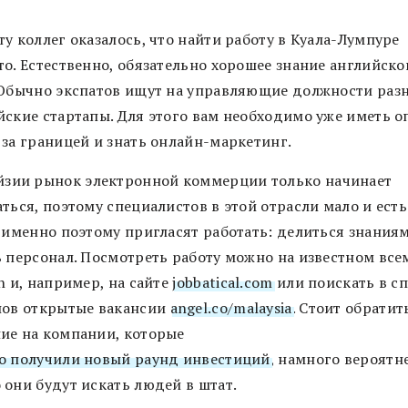
у коллег оказалось, что найти работу в Куала-Лумпуре
то. Естественно, обязательно хорошее знание английско
 Обычно экспатов ищут на управляющие должности раз
йские стартапы. Для этого вам необходимо уже иметь о
 за границей и знать онлайн-маркетинг.
зии рынок электронной коммерции только начинает
ться, поэтому специалистов в этой отрасли мало и есть
с именно поэтому пригласят работать: делиться знания
ь персонал. Посмотреть работу можно на известном все
n и, например, на сайте
jobbatical.com
или поискать в с
пов открытые вакансии
angel.co/malaysia
. Стоит обратит
ие на компании, которые
о получили новый раунд инвестиций
, намного вероятне
 они будут искать людей в штат.