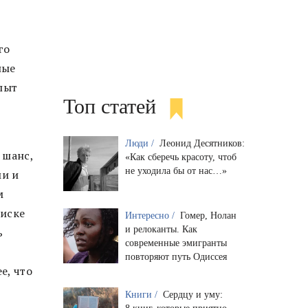
го
ные
пыт
Топ статей
Люди /
Леонид Десятников:
 шанс,
«Как сберечь красоту, чтоб
не уходила бы от нас…»
ми и
м
писке
Интересно /
Гомер, Нолан
и релоканты. Как
ь
современные эмигранты
повторяют путь Одиссея
е, что
Книги /
Сердцу и уму: