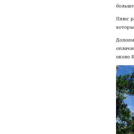
больше
Плюс ра
которы
Дополн
оплачи
около 8