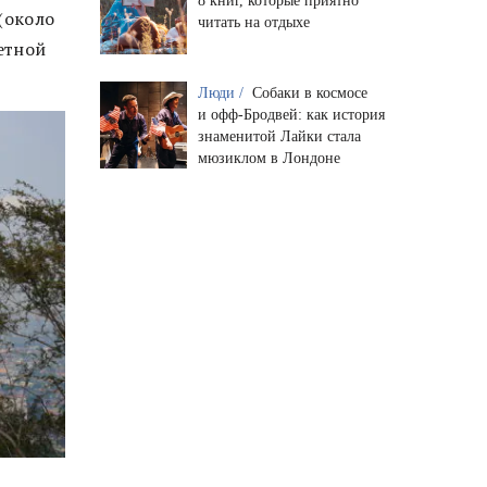
8 книг, которые приятно
(около
читать на отдыхе
етной
Люди /
Собаки в космосе
и офф-Бродвей: как история
знаменитой Лайки стала
мюзиклом в Лондоне