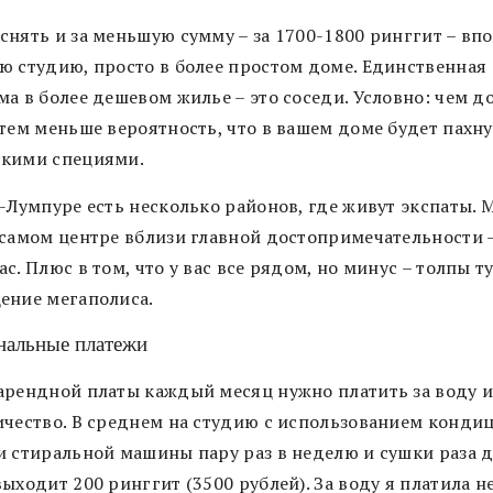
снять и за меньшую сумму – за 1700-1800 ринггит – вп
ю студию, просто в более простом доме. Единственная
ма в более дешевом жилье – это соседи. Условно: чем д
 тем меньше вероятность, что в вашем доме будет пахн
кими специями.
а-Лумпуре есть несколько районов, где живут экспаты.
 самом центре вблизи главной достопримечательности 
с. Плюс в том, что у вас все рядом, но минус – толпы т
ение мегаполиса.
альные платежи
арендной платы каждый месяц нужно платить за воду 
ичество. В среднем на студию с использованием конди
и стиральной машины пару раз в неделю и сушки раза д
ыходит 200 ринггит (3500 рублей). За воду я платила н