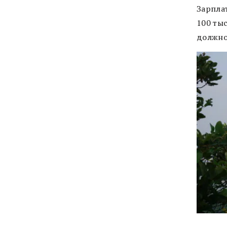
Зарпла
100 ты
должно