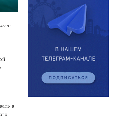
уала-
ой
о
вать в
ого