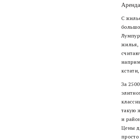
Аренда
C жилье
большо
Лумпуре
жилья, 
считаю
наприм
кстати,
За 2500
элитно
классн
такую 
и район
Цены д
просто 