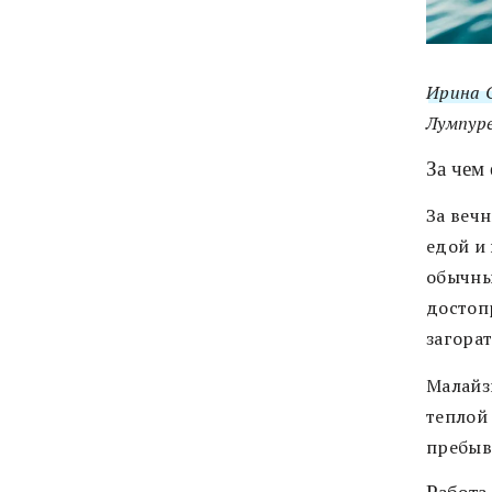
Ирина 
Лумпуре
За чем 
За веч
едой и
обычны
достоп
загорат
Малайз
теплой
пребыв