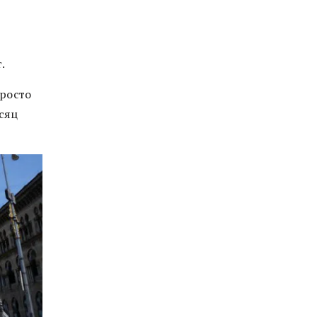
.
просто
сяц