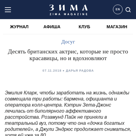
EN
ЖУРНАЛ
АФИША
КЛУБ
МАГАЗИН
Досуг
Десять британских актрис, которые не просто
красавицы, но и вдохновляют
07.11.2018
ДАРЬЯ РАДОВА
Эмилия Кларк, чтобы заработать на жизнь, однажды
совмещала три работы: бармена, официанта и
оператора колл-центра. Кэтрин Зета-Джонс
лечилась от биполярного аффективного
расстройства. Розамунд Пайк не приняли в
театральный вуз, потому что она «дочка богатых
родителей», а Джули Эндрюс продолжает сниматься,
хотя ей уже за 80.