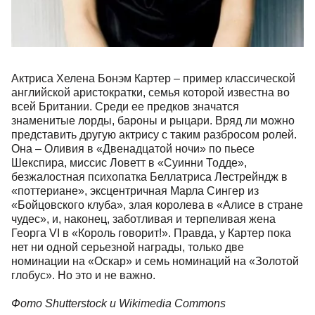
Актриса Хелена Бонэм Картер – пример классической
английской аристократки, семья которой известна во
всей Британии. Среди ее предков значатся
знаменитые лорды, бароны и рыцари. Вряд ли можно
представить другую актрису с таким разбросом ролей.
Она – Оливия в «Двенадцатой ночи» по пьесе
Шекспира, миссис Ловетт в «Суинни Тодде»,
безжалостная психопатка Беллатриса Лестрейндж в
«поттериане», эксцентричная Марла Сингер из
«Бойцовского клуба», злая королева в «Алисе в стране
чудес», и, наконец, заботливая и терпеливая жена
Георга VI в «Король говорит!». Правда, у Картер пока
нет ни одной серьезной награды, только две
номинации на «Оскар» и семь номинаций на «Золотой
глобус». Но это и не важно.
Фото Shutterstock и Wikimedia Commons