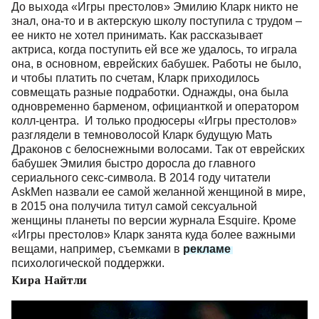
До выхода «Игры престолов» Эмилию Кларк никто не
знал, она-то и в актерскую школу поступила с трудом –
ее никто не хотел принимать. Как рассказывает
актриса, когда поступить ей все же удалось, то играла
она, в основном, еврейских бабушек. Работы не было,
и чтобы платить по счетам, Кларк приходилось
совмещать разные подработки. Однажды, она была
одновременно барменом, официанткой и оператором
колл-центра. И только продюсеры «Игры престолов»
разглядели в темноволосой Кларк будущую Мать
Драконов с белоснежными волосами. Так от еврейских
бабушек Эмилия быстро доросла до главного
сериального секс-символа. В 2014 году читатели
AskMen назвали ее самой желанной женщиной в мире,
в 2015 она получила титул самой сексуальной
женщины планеты по версии журнала Esquire. Кроме
«Игры престолов» Кларк занята куда более важными
вещами, например, съемками в
рекламе
психологической поддержки.
Кира Найтли