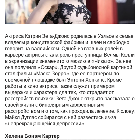
Актриса Кэтрин Зета-Джонс родилась в Уэльсе в семье
владельца кондитерской фабрики и швеи и свободно
говорит на валлийском. Одной из главных ролей в
карьере актрисы стала роль преступницы Велмы Келли
в экранизации знаменитого мюзикла «Чикаго». За нее
она получила «Оскар». Другой судьбоносной картиной
стал фильм «Маска Зорро», где ее партнером по
съемочной площадке был Энтони Хопкинс. Кроме
работы в кино актриса также служит примером
выдержки и характера для тех, кто страдает от
расстройств психики: Зета-Джонс открыто рассказала о
своей жизни с биполярным аффективным
расстройством и о том, как проходила лечение. К слову,
Майкл Дуглас собирался с ней развестись из-за
«непрекращающейся депрессии».
Хелена Бонэм Картер