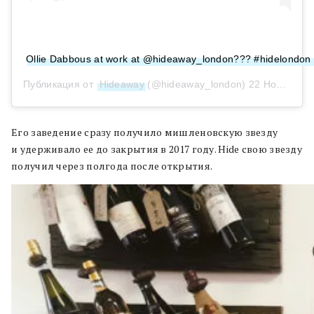
Ollie Dabbous at work at @hideaway_london??? #hidelondon #
Публикация от
Hideaway
(@hideaway_london)
22 Ноя 2018 в 4:55 PST
Его заведение сразу получило мишленовскую звезду
и удерживало ее до закрытия в 2017 году. Hide свою звезду
получил через полгода после открытия.