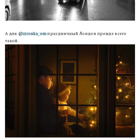
А для
@zironka_om
праздничный Лондон прежде всего
такой.