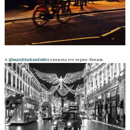
А
@maryblackandwhite
увидела его черно-белым.