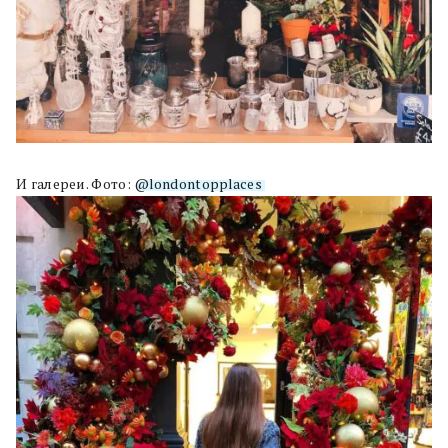
И галереи. Фото:
@londontopplaces