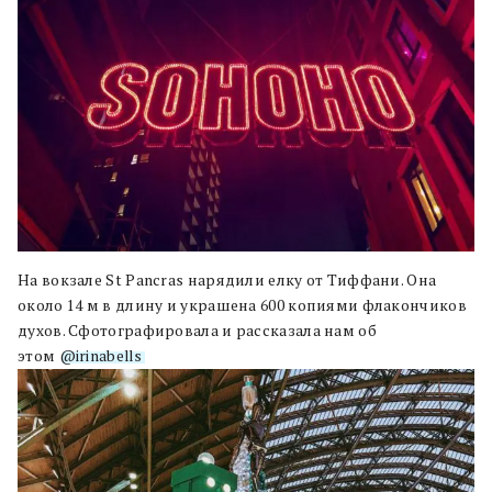
На вокзале St Pancras нарядили елку от Тиффани. Она
около 14 м в длину и украшена 600 копиями флакончиков
духов. Сфотографировала и рассказала нам об
этом
@irinabells